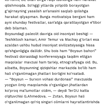
qilishmoqda. So‘nggi yillarda yo‘qolib borayotgan
g‘ajirnayning yasalish an’anasini saqlab qolishga
harakat qilyapman. Bunga motivatsiya bergani ham
ayni shunday festivallar, san’atga qaratilayotgan e’tibor
deb bilaman.
Boysundagi paleolit davriga oid insoniyat beshigi —
Teshiktosh kamari, Amir Temur va Machay g‘orlari esa
azaldan ushbu hudud insoniyat sivilizatsiyasiga hissa
qo‘shganligiga dalildir. Shu bois ham “Boysun bahori”
festivali doirasidagi konferensiyaga taqdim etilgan
maqolalar mavzusi ham tarixiy, etnografiyaga oid. Bu,
albatta, Boysunning qiziqishlar markazida bo‘lib ham
hali o‘rganilmagan jihatlari borligini ko‘rsatadi.
— “Boysun — Surxon vohasi durdonasi” mavzusida
yozgan ilmiy maqolamda o‘rganilgan jihatlardan
ko‘proq ma’lumotlar oldim, — deydi TerDU katta
o‘qituvchisi G.Ahmedova. — Zotan, Boysun hali
o‘rganilmagan qo‘riq singari olimlarni hayratlantirishda