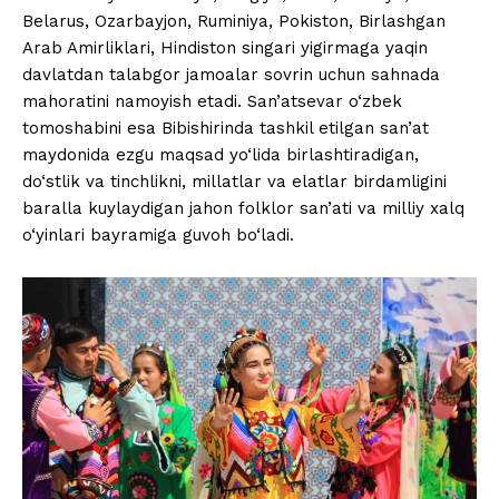
Belarus, Ozarbayjon, Ruminiya, Pokiston, Birlashgan
Arab Amirliklari, Hindiston singari yigirmaga yaqin
davlatdan talabgor jamoalar sovrin uchun sahnada
mahoratini namoyish etadi. San’atsevar o‘zbek
tomoshabini esa Bibishirinda tashkil etilgan san’at
maydonida ezgu maqsad yo‘lida birlashtiradigan,
do‘stlik va tinchlikni, millatlar va elatlar birdamligini
baralla kuylaydigan jahon folklor san’ati va milliy xalq
o‘yinlari bayramiga guvoh bo‘ladi.