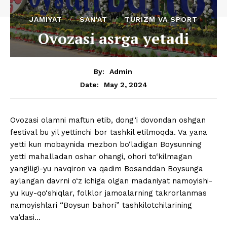
JAMIYAT
SAN'AT
TURIZM VA SPORT
Ovozasi asrga yetadi
By:
Admin
May 2, 2024
Date:
Ovozasi olamni maftun etib, dong‘i dovondan oshgan
festival bu yil yettinchi bor tashkil etilmoqda. Va yana
yetti kun mobaynida mezbon bo‘ladigan Boysunning
yetti mahalladan oshar ohangi, ohori to‘kilmagan
yangiligi-yu navqiron va qadim Bosanddan Boysunga
aylangan davrni o‘z ichiga olgan madaniyat namoyishi-
yu kuy-qo‘shiqlar, folklor jamoalarning takrorlanmas
namoyishlari “Boysun bahori” tashkilotchilarining
va’dasi…