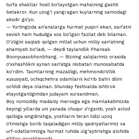
turfa shakllar hosil bo‘layotgan mahalning gashti
betakror. Kun uzog‘i yangragan kuylarning samodagi
aksdir go‘yo.
— Yurtingizda an’analarga hurmat yuqori ekan, san’atni
sevish ham hududga xos bo‘lgan fazilat deb bilaman.
O‘zligini saqlab qolgan millat uchun milliy san’atning
ahamiyati bo‘ladi, — deydi taylandlik Phansak
Boonyuasobhonbhang. — Bizning xalqlarimiz orasida
o‘xshashlikni aynan san’atga nisbatan munosabatda
ko‘rdim. Taomlarning mazaliligi, mehmondo‘stlik
xususiyati, ochiqchehra odamlarni ko‘rib bahri dilim
ochildi deya olaman. Shunday festivalda ishtirok
etayotganligimdan judayam xursandman.
Boy nomoddiy madaniy merosga ega mamlakatimizda
keyingi yillarda uni yanada chuqur o‘rganib, yosh avlod
qalbiga singdirishga, yoshlarni teran ildizi uzoq
o‘tmishga borib taqaladigan milliy qadriyatlarimiz va
urf-odatlarimizga hurmat ruhida ulg‘aytirishga alohida
e’tibor qaratilmoqda.