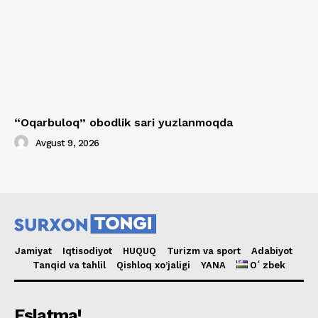
“Oqarbuloq” obodlik sari yuzlanmoqda
Avgust 9, 2026
Jamiyat
Iqtisodiyot
HUQUQ
Turizm va sport
Adabiyot
Tanqid va tahlil
Qishloq xo’jaligi
YANA
Oʻzbek
Eslatma!