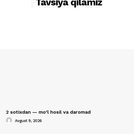
RELATED
Tavsiya qilamiz
2 sotixdan — mo‘l hosil va daromad
Avgust 9, 2026