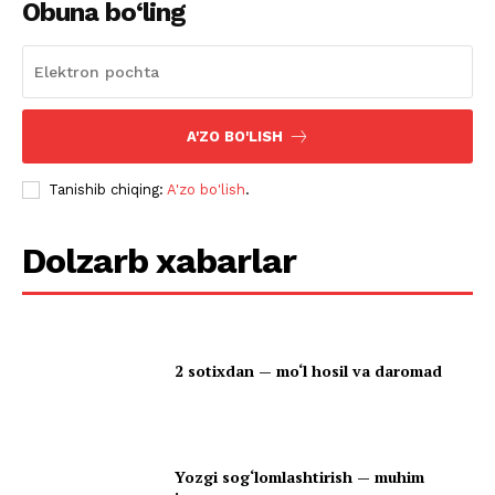
Obuna bo‘ling
A'ZO BO'LISH
Tanishib chiqing:
A'zo bo'lish
.
Dolzarb xabarlar
2 sotixdan — mo‘l hosil va daromad
Yozgi sog‘lomlashtirish — muhim