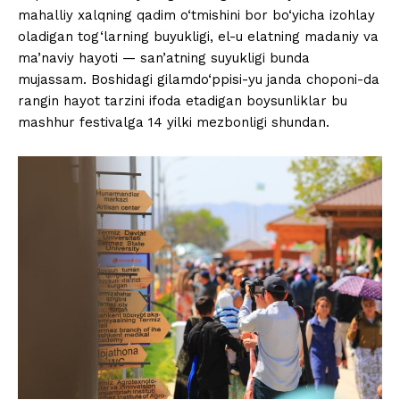
mahalliy xalqning qadim o‘tmishini bor bo‘yicha izohlay
oladigan tog‘larning buyukligi, el-u elatning madaniy va
ma’naviy hayoti — san’atning suyukligi bunda
mujassam. Boshidagi gilamdo‘ppisi-yu janda choponi-da
rangin hayot tarzini ifoda etadigan boysunliklar bu
mashhur festivalga 14 yilki mezbonligi shundan.