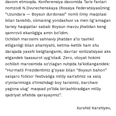
davom etmoqda. Konferensiya davomida Tarix fanlari
nomzodi N.Dvurechenskaya (Rossiya Federatsiyasi)ning
“Uzundara — Boysun durdonasi” nomli ilmiy maqolasi
bilan tanishib, olimaning yondashuvi va men ilg‘amagan
tarixiy haqiqatlar sabab Boysun mavzu jihatidan keng
qamrovli ekanligiga amin bo‘ldim.
Ochilish marosimi sahnaviy jihatdan a’lo tashkil
etilganligi bilan ahamiyatli, ketma-ketlik ham shu
darajada yaxshi belgilanganki, davrlar sivilizatsiyasi aks
etgandek taassurot uyg‘otadi. Zero, viloyat hokimi
ochilish marosimida so‘zlagan nutqida ta’kidlanganidek:
“Hurmatli Prezidentimiz g‘oyasi bilan “Boysun bahori”
xalqaro folklor festivaliga milliy san’atimiz va xalq
o‘yinlarimizga o‘tmishdagi boy tariximiz, barchani
yagona ulug‘ maqsad yo‘lida birlashtiradigan milliy
qadriyat sifatida qarayapmiz”.
Xurshid Karshiyev,