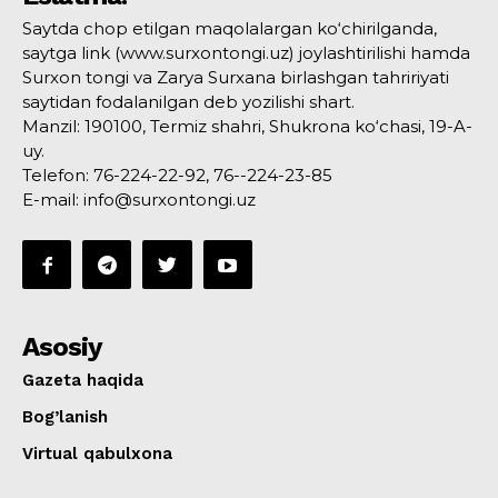
Saytda chop etilgan maqolalargan ko‘chirilganda,
saytga link (www.surxontongi.uz) joylashtirilishi hamda
Surxon tongi va Zarya Surxana birlashgan tahririyati
saytidan fodalanilgan deb yozilishi shart.
Manzil: 190100, Termiz shahri, Shukrona ko‘chasi, 19-A-
uy.
Telefon: 76-224-22-92, 76--224-23-85
E-mail: info@surxontongi.uz
Asosiy
Gazeta haqida
Bog’lanish
Virtual qabulxona