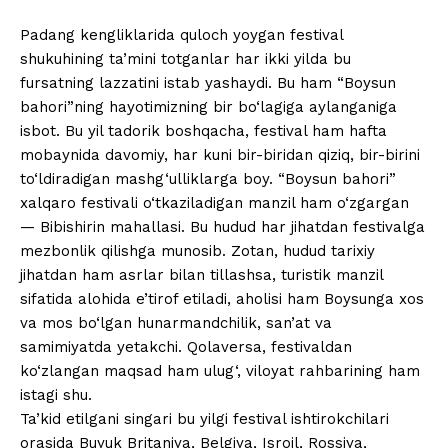
Padang kengliklarida quloch yoygan festival
shukuhining ta’mini totganlar har ikki yilda bu
fursatning lazzatini istab yashaydi. Bu ham “Boysun
bahori”ning hayotimizning bir bo‘lagiga aylanganiga
isbot. Bu yil tadorik boshqacha, festival ham hafta
mobaynida davomiy, har kuni bir-biridan qiziq, bir-birini
to‘ldiradigan mashg‘ulliklarga boy. “Boysun bahori”
xalqaro festivali o‘tkaziladigan manzil ham o‘zgargan
— Bibishirin mahallasi. Bu hudud har jihatdan festivalga
mezbonlik qilishga munosib. Zotan, hudud tarixiy
jihatdan ham asrlar bilan tillashsa, turistik manzil
sifatida alohida e’tirof etiladi, aholisi ham Boysunga xos
va mos bo‘lgan hunarmandchilik, san’at va
samimiyatda yetakchi. Qolaversa, festivaldan
ko‘zlangan maqsad ham ulug‘, viloyat rahbarining ham
istagi shu.
Ta’kid etilgani singari bu yilgi festival ishtirokchilari
orasida Buyuk Britaniya, Belgiya, Isroil, Rossiya,