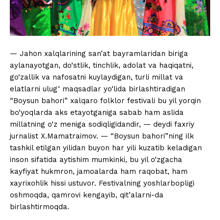
— Jahon xalqlarining san’at bayramlaridan biriga
aylanayotgan, do‘stlik, tinchlik, adolat va haqiqatni,
go‘zallik va nafosatni kuylaydigan, turli millat va
elatlarni ulug‘ maqsadlar yo‘lida birlashtiradigan
“Boysun bahori” xalqaro folklor festivali bu yil yorqin
bo‘yoqlarda aks etayotganiga sabab ham aslida
millatning o‘z meniga sodiqligidandir, — deydi faxriy
jurnalist X.Mamatraimov. — “Boysun bahori”ning ilk
tashkil etilgan yilidan buyon har yili kuzatib keladigan
inson sifatida aytishim mumkinki, bu yil o‘zgacha
kayfiyat hukmron, jamoalarda ham raqobat, ham
xayrixohlik hissi ustuvor. Festivalning yoshlarbopligi
oshmoqda, qamrovi kengayib, qit’alarni-da
birlashtirmoqda.