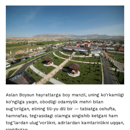
Aslan Boysun hayratlarga boy manzil, uning ko‘rkamligi
ko‘ngilga yaqin, obodligi odamiylik mehri bilan
sug‘orilgan, elining tili-yu dili bir — tabiatga oshufta,
hamnafas, tegrasidagi olamga singishib ketgani ham
tog‘lardan ulug‘vorlikni, adirlardan kamtarinlikni uqqan,
singdirgan…