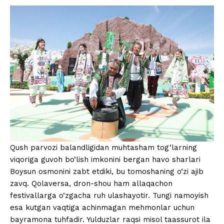
Qush parvozi balandligidan muhtasham tog‘larning
viqoriga guvoh bo‘lish imkonini bergan havo sharlari
Boysun osmonini zabt etdiki, bu tomoshaning o‘zi ajib
zavq. Qolaversa, dron-shou ham allaqachon
festivallarga o‘zgacha ruh ulashayotir. Tungi namoyish
esa kutgan vaqtiga achinmagan mehmonlar uchun
bayramona tuhfadir. Yulduzlar raqsi misol taassurot ila