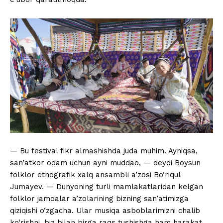
— Bu festival fikr almashishda juda muhim. Ayniqsa,
san’atkor odam uchun ayni muddao, — deydi Boysun
folklor etnografik xalq ansambli a’zosi Bo‘riqul
Jumayev. — Dunyoning turli mamlakatlaridan kelgan
folklor jamoalar a’zolarining bizning san’atimizga
qiziqishi o‘zgacha. Ular musiqa asboblarimizni chalib
ko‘rishni, biz bilan birga raqs tushishga ham harakat