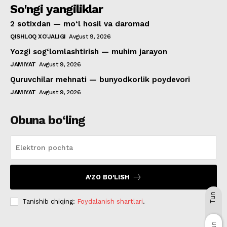
So'ngi yangiliklar
2 sotixdan — mo‘l hosil va daromad
QISHLOQ XO'JALIGI
Avgust 9, 2026
Yozgi sog‘lomlashtirish — muhim jarayon
JAMIYAT
Avgust 9, 2026
Quruvchilar mehnati — bunyodkorlik poydevori
JAMIYAT
Avgust 9, 2026
Obuna bo‘ling
A'ZO BO'LISH
Tun
Tanishib chiqing:
Foydalanish shartlari
.