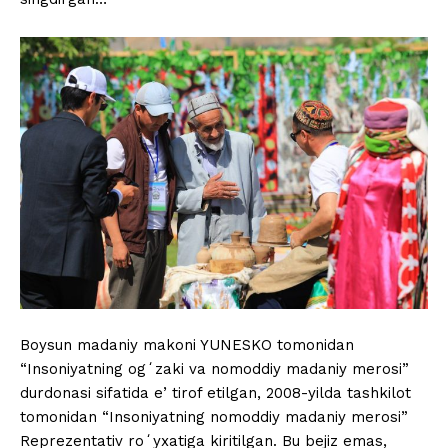
Boysun madaniy makoni YUNESKO tomonidan
“Insoniyatning ogʻzaki va nomoddiy madaniy merosi”
durdonasi sifatida eʼtirof etilgan, 2008-yilda tashkilot
tomonidan “Insoniyatning nomoddiy madaniy merosi”
Reprezentativ roʻyxatiga kiritilgan. Bu bejiz emas,