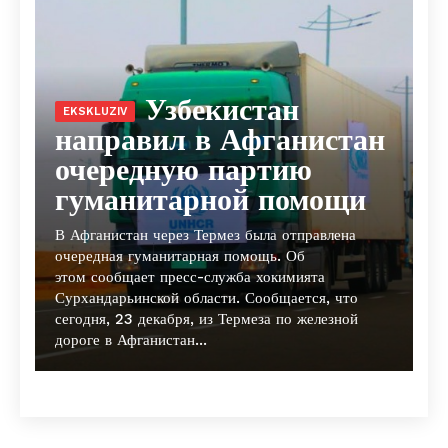
Узбекистан
направил в Афганистан
очередную партию
гуманитарной помощи
В Афганистан через Термез была отправлена
очередная гуманитарная помощь. Об
этом сообщает пресс-служба хокимията
Сурхандарьинской области. Сообщается, что
сегодня, 23 декабря, из Термеза по железной
дороге в Афганистан...