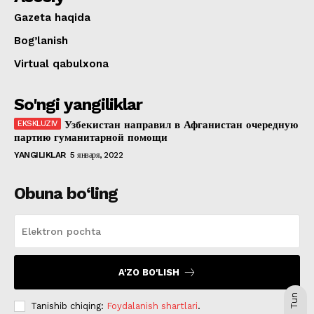
Gazeta haqida
Bog’lanish
Virtual qabulxona
So'ngi yangiliklar
Узбекистан направил в Афганистан очередную
партию гуманитарной помощи
YANGILIKLAR
5 января, 2022
Obuna bo‘ling
A'ZO BO'LISH
Tun
Tanishib chiqing:
Foydalanish shartlari
.