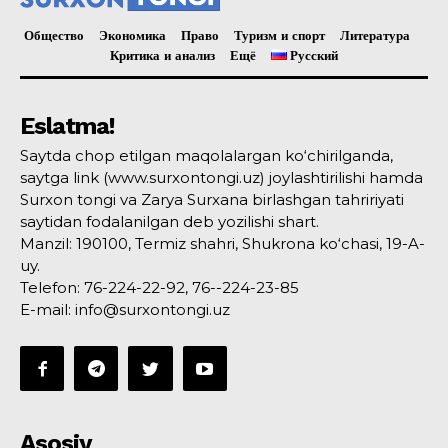
Общество
Экономика
Право
Туризм и спорт
Литература
Критика и анализ
Ещё
Русский
Eslatma!
Saytda chop etilgan maqolalargan ko‘chirilganda,
saytga link (www.surxontongi.uz) joylashtirilishi hamda
Surxon tongi va Zarya Surxana birlashgan tahririyati
saytidan fodalanilgan deb yozilishi shart.
Manzil: 190100, Termiz shahri, Shukrona ko‘chasi, 19-A-
uy.
Telefon: 76-224-22-92, 76--224-23-85
E-mail: info@surxontongi.uz
Asosiy