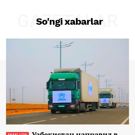
GAZETALAR
So'ngi xabarlar
Узбекистан направил в