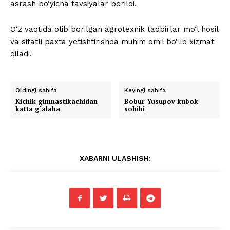
asrash bo‘yicha tavsiyalar berildi.
O‘z vaqtida olib borilgan agrotexnik tadbirlar mo‘l hosil
va sifatli paxta yetishtirishda muhim omil bo‘lib xizmat
qiladi.
Oldingi sahifa
Keyingi sahifa
Kichik gimnastikachidan
Bobur Yusupov kubok
katta g‘alaba
sohibi
XABARNI ULASHISH: