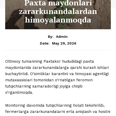
Paxta maydonlari
zararkunandalardan
himoyalanmoqda
By:
Admin
May 29, 2026
Date:
Oltinsoy tumanining Paxtakor hududidagi paxta
maydonlarida zararkunandalarga qarshi kurash ishlari
kuchaytirildi. O‘simliklar karantini va himoyasi agentligi
mutaxassislari tomonidan o‘rnatilgan feromon
tutqichlarning samaradorligi joyiga chiqib
o‘rganilmoqda.
Monitoring davomida tutqichlarning holati tekshirilib,
fermerlarga zararkunandalarni erta aniqlash va hosilni