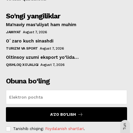
So'ngi yangiliklar
Ma’naviy mas’uliyat ham muhim
JAMIYAT
Avgust 7, 2026
Oʻzaro kuch sinashdi
TURIZM VA SPORT
Avgust 7, 2026
Oltinsoy uzumi eksport yo‘lida…
QISHLOQ XO'JALIGI
Avgust 7, 2026
Obuna bo‘ling
A'ZO BO'LISH
Tun
Tanishib chiqing:
Foydalanish shartlari
.