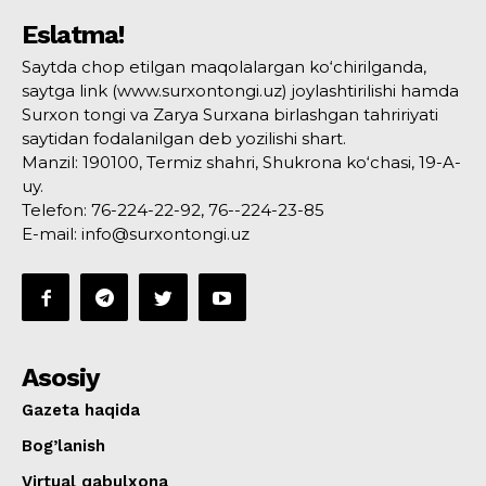
Eslatma!
Saytda chop etilgan maqolalargan ko‘chirilganda,
saytga link (www.surxontongi.uz) joylashtirilishi hamda
Surxon tongi va Zarya Surxana birlashgan tahririyati
saytidan fodalanilgan deb yozilishi shart.
Manzil: 190100, Termiz shahri, Shukrona ko‘chasi, 19-A-
uy.
Telefon: 76-224-22-92, 76--224-23-85
E-mail: info@surxontongi.uz
Asosiy
Gazeta haqida
Bog’lanish
Virtual qabulxona