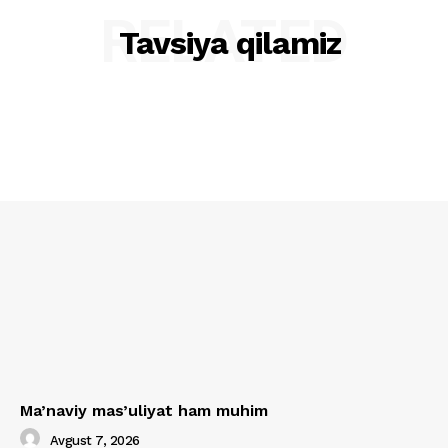
RELATED
Tavsiya qilamiz
Ma’naviy mas’uliyat ham muhim
Avgust 7, 2026