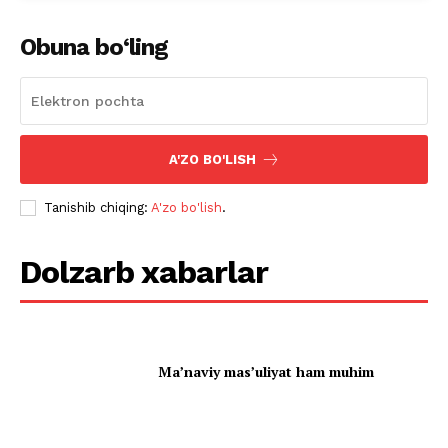
Obuna bo‘ling
A'ZO BO'LISH
Tanishib chiqing:
A'zo bo'lish
.
Dolzarb xabarlar
Ma’naviy mas’uliyat ham muhim