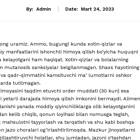
By:
Admin
Date:
Mart 24, 2023
 bong uramiz. Ammo, bugungi kunda xotin-qizlar va
iy manfaatlarini ishonchli himoya qilish bo‘yicha huquqni
kelayotgani ham haqiqat. Xotin-qizlar va bolalarning
hun mutanosib sanksiyalar belgilanmagan. Shaxs hayotining
ʼni va qadr-qimmatini kamsituvchi maʼlumotlarni oshkor
zarda tutilmagan.
 himoyasini taqdim etuvchi order muddati (30 kun) esa
 yetarli darajada himoya qilish imkonini bermaydi. Alimen
lanishi yanada moddiy qiyinchiliklarga olib kelayotganini
an kelib chiqib, qonun loyihasi bilan nomusga tegish,
k mahsulotni tayyorlash va tarqatish va shu kabi boshqa
hun jazo choralari og‘irlashtirilmoqda. Mazkur jinoyatlarni
illashtiruvchi holatlar, shu jumladan, jazoni o‘tashdan