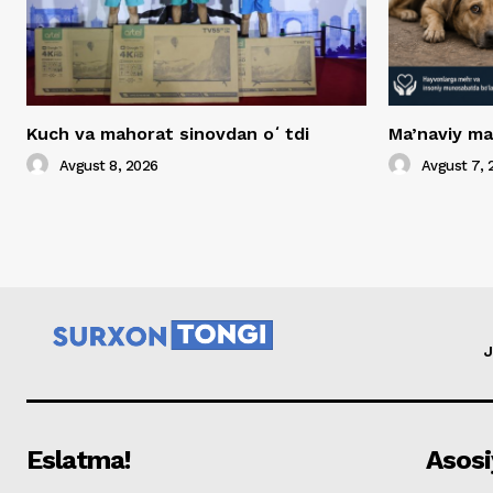
Kuch va mahorat sinovdan oʻtdi
Ma’naviy ma
Avgust 8, 2026
Avgust 7, 
J
Eslatma!
Asosi