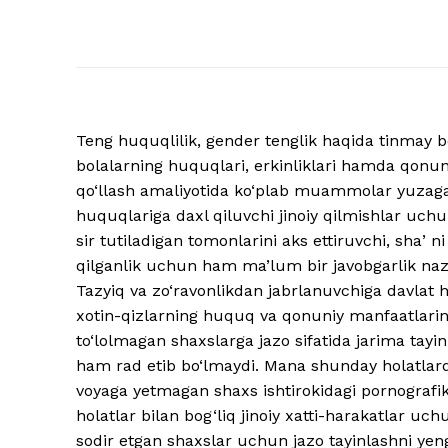
Teng huquqlilik, gender tenglik haqida tinmay
bolalarning huquqlari, erkinliklari hamda qonun
qo‘llash amaliyotida ko‘plab muammolar yuzaga 
huquqlariga daxl qiluvchi jinoiy qilmishlar uc
sir tutiladigan tomonlarini aks ettiruvchi, sha
qilganlik uchun ham ma’lum bir javobgarlik na
Tazyiq va zo‘ravonlikdan jabrlanuvchiga davlat
xotin-qizlarning huquq va qonuniy manfaatlarini
to‘lolmagan shaxslarga jazo sifatida jarima tayin
ham rad etib bo‘lmaydi. Mana shunday holatlard
voyaga yetmagan shaxs ishtirokidagi pornografi
holatlar bilan bog‘liq jinoiy xatti-harakatlar uc
sodir etgan shaxslar uchun jazo tayinlashni yeng