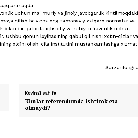
 taqiqlanmoqda.
avonlik uchun maʼmuriy va jinoiy javobgarlik kiritilmoqdaki
himoya qilish bo‘yicha eng zamonaviy xalqaro normalar va
lik bilan bir qatorda iqtisodiy va ruhiy zo‘ravonlik uchun
r. Ushbu qonun loyihasining qabul qilinishi xotin-qizlar v
ning oldini olish, oila institutini mustahkamlashga xizmat
Surxontongi.
Keyingi sahifa
Kimlar referendumda ishtirok eta
olmaydi?