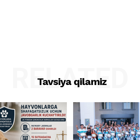
RELATED
Tavsiya qilamiz