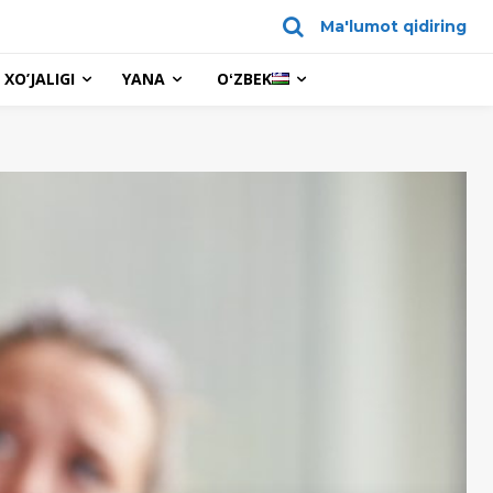
Ma'lumot qidiring
XO’JALIGI
YANA
OʻZBEK