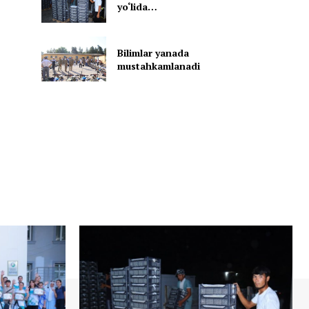
yo‘lida…
Bilimlar yanada
mustahkamlanadi