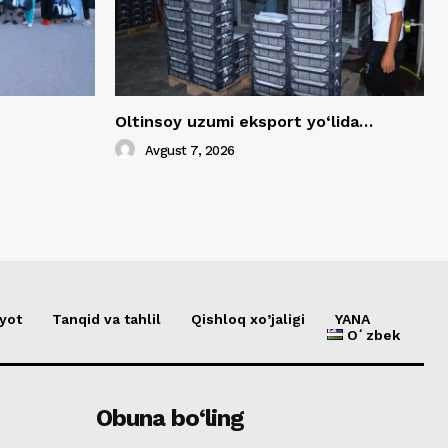
Oltinsoy uzumi eksport yo‘lida…
Avgust 7, 2026
yot
Tanqid va tahlil
Qishloq xo’jaligi
YANA
Oʻzbek
Obuna bo‘ling