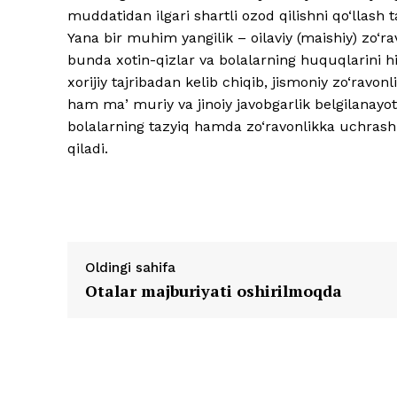
muddatidan ilgari shartli ozod qilishni qo‘llash
Yana bir muhim yangilik – oilaviy (maishiy) zo‘r
bunda xotin-qizlar va bolalarning huquqlarini 
xorijiy tajribadan kelib chiqib, jismoniy zo‘ravon
ham maʼmuriy va jinoiy javobgarlik belgilanayoti
bolalarning tazyiq hamda zo‘ravonlikka uchrashi
qiladi.
Oldingi sahifa
Otalar majburiyati oshirilmoqda