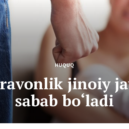
HUQUQ
‘ravonlik jinoiy j
sabab bo‘ladi