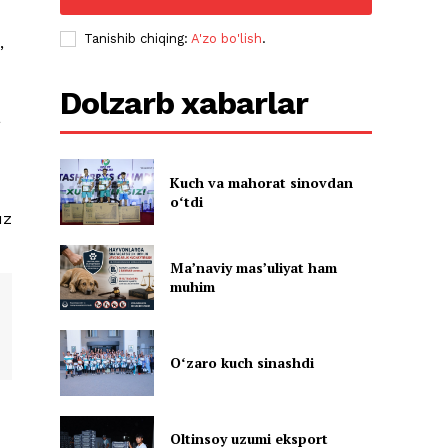
Tanishib chiqing:
A'zo bo'lish
.
,
Dolzarb xabarlar
a
Kuch va mahorat sinovdan
oʻtdi
uz
Ma’naviy mas’uliyat ham
muhim
Oʻzaro kuch sinashdi
Oltinsoy uzumi eksport