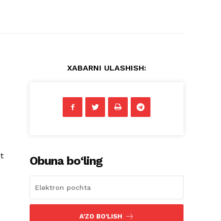
XABARNI ULASHISH:
t
Obuna bo‘ling
A'ZO BO'LISH