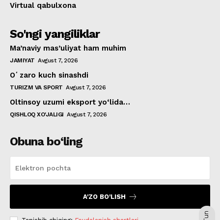
Virtual qabulxona
So'ngi yangiliklar
Ma’naviy mas’uliyat ham muhim
JAMIYAT
Avgust 7, 2026
Oʻzaro kuch sinashdi
TURIZM VA SPORT
Avgust 7, 2026
Oltinsoy uzumi eksport yo‘lida…
QISHLOQ XO'JALIGI
Avgust 7, 2026
Obuna bo‘ling
A'ZO BO'LISH
Tun