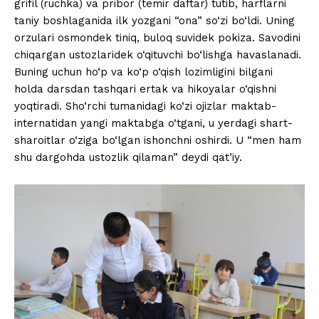
grifil (ruchka) va pribor (temir daftar) tutib, harflarni
taniy boshlaganida ilk yozgani “ona” so‘zi bo‘ldi. Uning
orzulari osmondek tiniq, buloq suvidek pokiza. Savodini
chiqargan ustozlaridek o‘qituvchi bo‘lishga havaslanadi.
Buning uchun ho‘p va ko‘p o‘qish lozimligini bilgani
holda darsdan tashqari ertak va hikoyalar o‘qishni
yoqtiradi. Sho‘rchi tumanidagi ko‘zi ojizlar maktab-
internatidan yangi maktabga o‘tgani, u yerdagi shart-
sharoitlar o‘ziga bo‘lgan ishonchni oshirdi. U “men ham
shu dargohda ustozlik qilaman” deydi qat’iy.