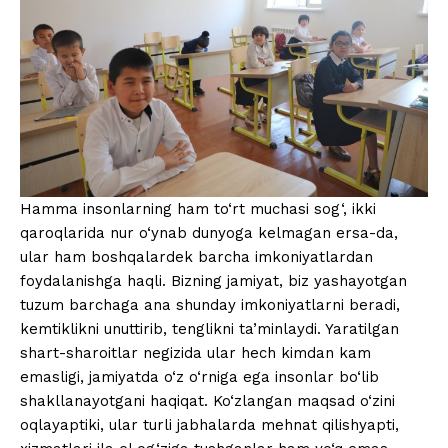
Hamma insonlarning ham to‘rt muchasi sog‘, ikki
qaroqlarida nur o‘ynab dunyoga kelmagan ersa-da,
ular ham boshqalardek barcha imkoniyatlardan
foydalanishga haqli. Bizning jamiyat, biz yashayotgan
tuzum barchaga ana shunday imkoniyatlarni beradi,
kemtiklikni unuttirib, tenglikni ta’minlaydi. Yaratilgan
shart-sharoitlar negizida ular hech kimdan kam
emasligi, jamiyatda o‘z o‘rniga ega insonlar bo‘lib
shakllanayotgani haqiqat. Ko‘zlangan maqsad o‘zini
oqlayaptiki, ular turli jabhalarda mehnat qilishyapti,