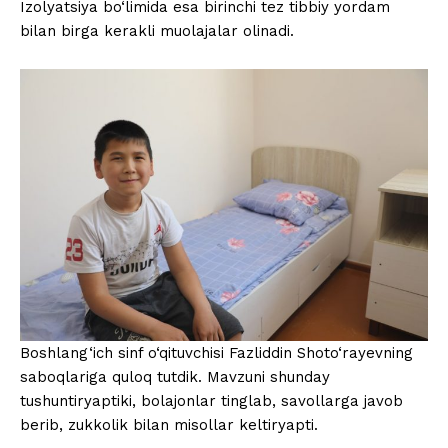
Izolyatsiya bo‘limida esa birinchi tez tibbiy yordam
bilan birga kerakli muolajalar olinadi.
Boshlang‘ich sinf o‘qituvchisi Fazliddin Shoto‘rayevning
saboqlariga quloq tutdik. Mavzuni shunday
tushuntiryaptiki, bolajonlar tinglab, savollarga javob
berib, zukkolik bilan misollar keltiryapti.