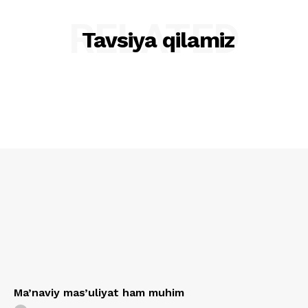
RELATED
Tavsiya qilamiz
Ma’naviy mas’uliyat ham muhim