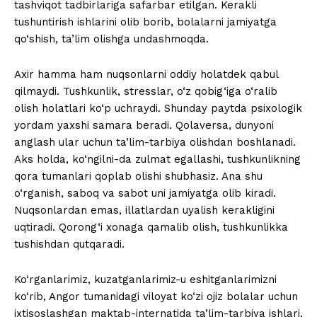
tashviqot tadbirlariga safarbar etilgan. Kerakli
tushuntirish ishlarini olib borib, bolalarni jamiyatga
qo‘shish, ta’lim olishga undashmoqda.
Axir hamma ham nuqsonlarni oddiy holatdek qabul
qilmaydi. Tushkunlik, stresslar, o‘z qobig‘iga o‘ralib
olish holatlari ko‘p uchraydi. Shunday paytda psixologik
yordam yaxshi samara beradi. Qolaversa, dunyoni
anglash ular uchun ta’lim-tarbiya olishdan boshlanadi.
Aks holda, ko‘ngilni-da zulmat egallashi, tushkunlikning
qora tumanlari qoplab olishi shubhasiz. Ana shu
o‘rganish, saboq va sabot uni jamiyatga olib kiradi.
Nuqsonlardan emas, illatlardan uyalish kerakligini
uqtiradi. Qorong‘i xonaga qamalib olish, tushkunlikka
tushishdan qutqaradi.
Ko‘rganlarimiz, kuzatganlarimiz-u eshitganlarimizni
ko‘rib, Angor tumanidagi viloyat ko‘zi ojiz bolalar uchun
ixtisoslashgan maktab-internatida ta’lim-tarbiya ishlari,