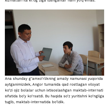
xizmatlari ila el og‘ziga tushganlar ham yo‘q emas.
Ana shunday g‘amxo‘rlikning amaliy namunasi yuqorida
aytganimizdek, Angor tumanida qad rostlagan viloyat
ko‘zi ojiz bolalar uchun ixtisoslashgan maktab-internati
sifatida bo‘y ko‘rsatdi. Bu haqida so‘z yuritishni ko‘ngilga
tugib, maktab-internatida bo‘ldik.