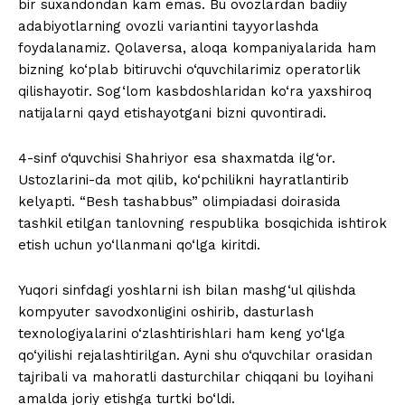
bir suxandondan kam emas. Bu ovozlardan badiiy
adabiyotlarning ovozli variantini tayyorlashda
foydalanamiz. Qolaversa, aloqa kompaniyalarida ham
bizning ko‘plab bitiruvchi o‘quvchilarimiz operatorlik
qilishayotir. Sog‘lom kasbdoshlaridan ko‘ra yaxshiroq
natijalarni qayd etishayotgani bizni quvontiradi.
4-sinf o‘quvchisi Shahriyor esa shaxmatda ilg‘or.
Ustozlarini-da mot qilib, ko‘pchilikni hayratlantirib
kelyapti. “Besh tashabbus” olimpiadasi doirasida
tashkil etilgan tanlovning respublika bosqichida ishtirok
etish uchun yo‘llanmani qo‘lga kiritdi.
Yuqori sinfdagi yoshlarni ish bilan mashg‘ul qilishda
kompyuter savodxonligini oshirib, dasturlash
texnologiyalarini o‘zlashtirishlari ham keng yo‘lga
qo‘yilishi rejalashtirilgan. Ayni shu o‘quvchilar orasidan
tajribali va mahoratli dasturchilar chiqqani bu loyihani
amalda joriy etishga turtki bo‘ldi.