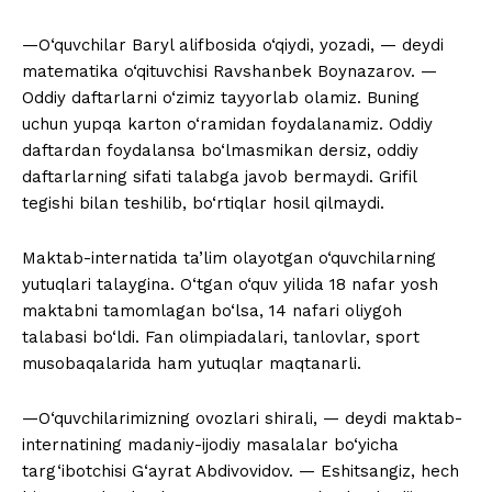
—O‘quvchilar Baryl alifbosida o‘qiydi, yozadi, — deydi
matematika o‘qituvchisi Ravshanbek Boynazarov. —
Oddiy daftarlarni o‘zimiz tayyorlab olamiz. Buning
uchun yupqa karton o‘ramidan foydalanamiz. Oddiy
daftardan foydalansa bo‘lmasmikan dersiz, oddiy
daftarlarning sifati talabga javob bermaydi. Grifil
tegishi bilan teshilib, bo‘rtiqlar hosil qilmaydi.
Maktab-internatida ta’lim olayotgan o‘quvchilarning
yutuqlari talaygina. O‘tgan o‘quv yilida 18 nafar yosh
maktabni tamomlagan bo‘lsa, 14 nafari oliygoh
talabasi bo‘ldi. Fan olimpiadalari, tanlovlar, sport
musobaqalarida ham yutuqlar maqtanarli.
—O‘quvchilarimizning ovozlari shirali, — deydi maktab-
internatining madaniy-ijodiy masalalar bo‘yicha
targ‘ibotchisi G‘ayrat Abdivovidov. — Eshitsangiz, hech