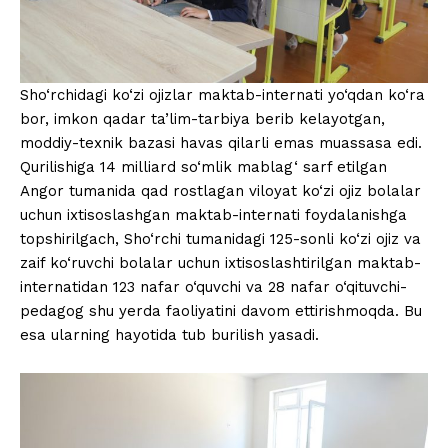
Sho‘rchidagi ko‘zi ojizlar maktab-internati yo‘qdan ko‘ra
bor, imkon qadar ta’lim-tarbiya berib kelayotgan,
moddiy-texnik bazasi havas qilarli emas muassasa edi.
Qurilishiga 14 milliard so‘mlik mablag‘ sarf etilgan
Angor tumanida qad rostlagan viloyat ko‘zi ojiz bolalar
uchun ixtisoslashgan maktab-internati foydalanishga
topshirilgach, Sho‘rchi tumanidagi 125-sonli ko‘zi ojiz va
zaif ko‘ruvchi bolalar uchun ixtisoslashtirilgan maktab-
internatidan 123 nafar o‘quvchi va 28 nafar o‘qituvchi-
pedagog shu yerda faoliyatini davom ettirishmoqda. Bu
esa ularning hayotida tub burilish yasadi.