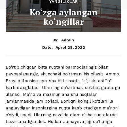
YANGILIKLAR
Ko‘zga aylangan
ko‘ngillar
By:
Admin
Aprel 29, 2022
Date:
Bo‘rtib chiqqan bitta nuqtani barmoqlaringiz bilan
paypaslasangiz, shunchaki bo‘rtmani his qilasiz. Ammo,
Brayl alifbosida ayni shu bitta nuqta “a”, ikkitasi “b”
harfini anglatadi. Ularning qo‘shilmasi so‘zlar, gaplarga
ulanadi. Ma’no va mazmun ana shu nuqtalar
jamlanmasida jam bo‘ladi. Borliqni ko‘ngil ko‘zlari ila
anglaydigan insonlargina nuqta kasb etadigan ma’noni
o‘qiydi, uqadi. Ularning nazdida olam o‘sha nuqtalarda
tasvirlanadigandek. Hulkar Jumayeva jajji qo‘llariga