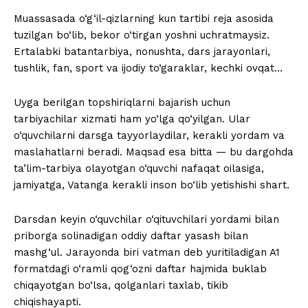
Muassasada o‘g‘il-qizlarning kun tartibi reja asosida
tuzilgan bo‘lib, bekor o‘tirgan yoshni uchratmaysiz.
Ertalabki batantarbiya, nonushta, dars jarayonlari,
tushlik, fan, sport va ijodiy to‘garaklar, kechki ovqat…
Uyga berilgan topshiriqlarni bajarish uchun
tarbiyachilar xizmati ham yo‘lga qo‘yilgan. Ular
o‘quvchilarni darsga tayyorlaydilar, kerakli yordam va
maslahatlarni beradi. Maqsad esa bitta — bu dargohda
ta’lim-tarbiya olayotgan o‘quvchi nafaqat oilasiga,
jamiyatga, Vatanga kerakli inson bo‘lib yetishishi shart.
Darsdan keyin o‘quvchilar o‘qituvchilari yordami bilan
priborga solinadigan oddiy daftar yasash bilan
mashg‘ul. Jarayonda biri vatman deb yuritiladigan A1
formatdagi o‘ramli qog‘ozni daftar hajmida buklab
chiqayotgan bo‘lsa, qolganlari taxlab, tikib
chiqishayapti.