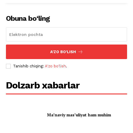
Obuna bo‘ling
A'ZO BO'LISH
Tanishib chiqing:
A'zo bo'lish
.
Dolzarb xabarlar
Ma’naviy mas’uliyat ham muhim