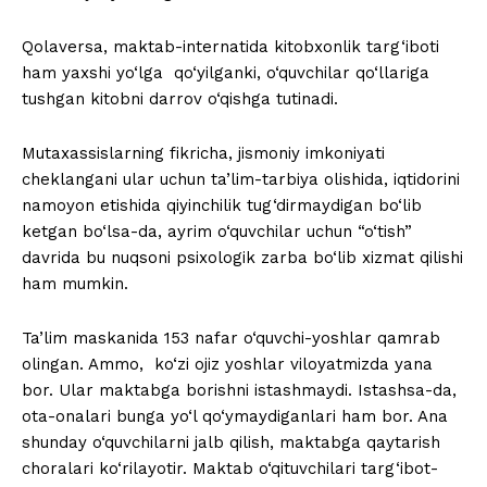
Qolaversa, maktab-internatida kitobxonlik targ‘iboti
ham yaxshi yo‘lga qo‘yilganki, o‘quvchilar qo‘llariga
tushgan kitobni darrov o‘qishga tutinadi.
Mutaxassislarning fikricha, jismoniy imkoniyati
cheklangani ular uchun ta’lim-tarbiya olishida, iqtidorini
namoyon etishida qiyinchilik tug‘dirmaydigan bo‘lib
ketgan bo‘lsa-da, ayrim o‘quvchilar uchun “o‘tish”
davrida bu nuqsoni psixologik zarba bo‘lib xizmat qilishi
ham mumkin.
Ta’lim maskanida 153 nafar o‘quvchi-yoshlar qamrab
olingan. Ammo, ko‘zi ojiz yoshlar viloyatmizda yana
bor. Ular maktabga borishni istashmaydi. Istashsa-da,
ota-onalari bunga yo‘l qo‘ymaydiganlari ham bor. Ana
shunday o‘quvchilarni jalb qilish, maktabga qaytarish
choralari ko‘rilayotir. Maktab o‘qituvchilari targ‘ibot-