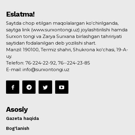
Eslatma!
Saytda chop etilgan maqolalargan ko‘chirilganda,
saytga link (www.surxontongi.uz) joylashtirilishi hamda
Surxon tongi va Zarya Surxana birlashgan tahririyati
saytidan fodalanilgan deb yozilishi shart.
Manzil: 190100, Termiz shahri, Shukrona ko‘chasi, 19-A-
uy.
Telefon: 76-224-22-92, 76--224-23-85
E-mail: info@surxontongi.uz
Asosiy
Gazeta haqida
Bog’lanish