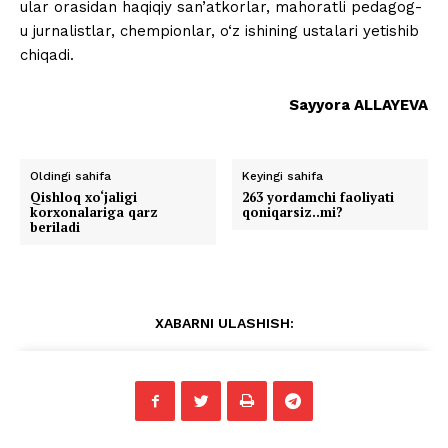
ular orasidan haqiqiy san’atkorlar, mahoratli pedagog-
u jurnalistlar, chempionlar, o‘z ishining ustalari yetishib
chiqadi.
Sayyora ALLAYEVA
Oldingi sahifa
Keyingi sahifa
Qishloq xo‘jaligi
263 yordamchi faoliyati
korxonalariga qarz
qoniqarsiz..mi?
beriladi
XABARNI ULASHISH: