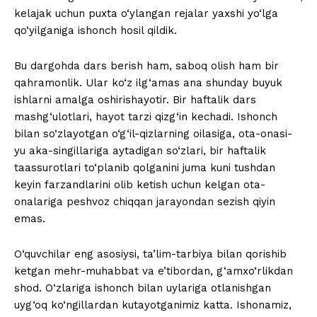
kelajak uchun puxta o‘ylangan rejalar yaxshi yo‘lga
qo‘yilganiga ishonch hosil qildik.
Bu dargohda dars berish ham, saboq olish ham bir
qahramonlik. Ular ko‘z ilg‘amas ana shunday buyuk
ishlarni amalga oshirishayotir. Bir haftalik dars
mashg‘ulotlari, hayot tarzi qizg‘in kechadi. Ishonch
bilan so‘zlayotgan o‘g‘il-qizlarning oilasiga, ota-onasi-
yu aka-singillariga aytadigan so‘zlari, bir haftalik
taassurotlari to‘planib qolganini juma kuni tushdan
keyin farzandlarini olib ketish uchun kelgan ota-
onalariga peshvoz chiqqan jarayondan sezish qiyin
emas.
O‘quvchilar eng asosiysi, ta’lim-tarbiya bilan qorishib
ketgan mehr-muhabbat va e’tibordan, g‘amxo‘rlikdan
shod. O‘zlariga ishonch bilan uylariga otlanishgan
uyg‘oq ko‘ngillardan kutayotganimiz katta. Ishonamiz,