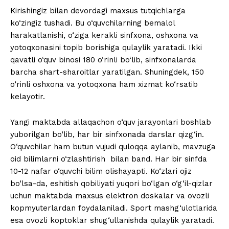
Kirishingiz bilan devordagi maxsus tutqichlarga
ko‘zingiz tushadi. Bu o‘quvchilarning bemalol
harakatlanishi, o‘ziga kerakli sinfxona, oshxona va
yotoqxonasini topib borishiga qulaylik yaratadi. Ikki
qavatli o‘quv binosi 180 o‘rinli bo‘lib, sinfxonalarda
barcha shart-sharoitlar yaratilgan. Shuningdek, 150
o‘rinli oshxona va yotoqxona ham xizmat ko‘rsatib
kelayotir.
Yangi maktabda allaqachon o‘quv jarayonlari boshlab
yuborilgan bo‘lib, har bir sinfxonada darslar qizg‘in.
O‘quvchilar ham butun vujudi quloqqa aylanib, mavzuga
oid bilimlarni o‘zlashtirish bilan band. Har bir sinfda
10-12 nafar o‘quvchi bilim olishayapti. Ko‘zlari ojiz
bo‘lsa-da, eshitish qobiliyati yuqori bo‘lgan o‘g‘il-qizlar
uchun maktabda maxsus elektron doskalar va ovozli
kopmyuterlardan foydalaniladi. Sport mashg‘ulotlarida
esa ovozli koptoklar shug‘ullanishda qulaylik yaratadi.