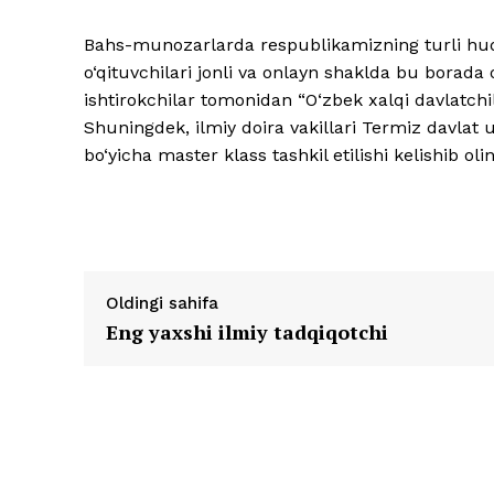
Bahs-munozarlarda respublikamizning turli hudu
o‘qituvchilari jonli va onlayn shaklda bu borada 
ishtirokchilar tomonidan “O‘zbek xalqi davlatchilig
Shuningdek, ilmiy doira vakillari Termiz davlat u
bo‘yicha master klass tashkil etilishi kelishib olin
Oldingi sahifa
Eng yaxshi ilmiy tadqiqotchi