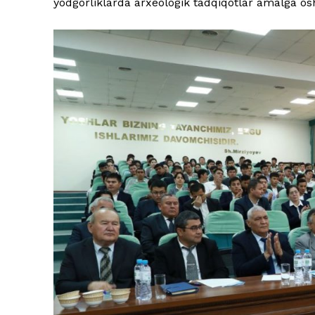
yodgorliklarda arxeologik tadqiqotlar amalga os