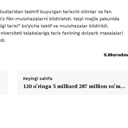
dlaridan tashrif buyurgan tarixchi olimlar va fan
o‘z fikr-mulohazalarni bildirishdi. Yalpi majlis yakunida
i tarixi” bo‘yicha taklif va mulohazalar bildirildi.
niversiteti talabalariga tarix fanining dolzarb masalalari
di.
S.Murodo
Keyingi sahifa
120 o‘ringa 3 milliard 287 million so‘m…