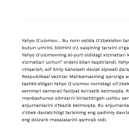
Yahyo G‘ulomov… Bu nom ostida O‘zbekiston tarixi
butun umrini, bilimini o‘z xalqining tarixini o‘r
Yahyo G‘ulomovning el-yurt oldidagi xizmatlari 
xizmatlari uchun” ordeni bilan taqdirlandi. Yahy
chiqarish, sof ilmiy baholash davlat siyosati daraj
Respublikasi Vazirlar Mahkamasining qaroriga a
tashkil etilgan Yahyo G‘ulomov nomidagi «O‘zbek 
seminari samarali faoliyat ko‘rsatib kelmoqda. R
manbashunos olimlarni birlashtirgan ushbu semi
anjumanlarini o‘tkazib kelmoqda. Bu anjumanlard
o‘zbek davlatchiligi tarixining eng qadimiy davrla
eng dolzarb masalalarini qamrab oldi.