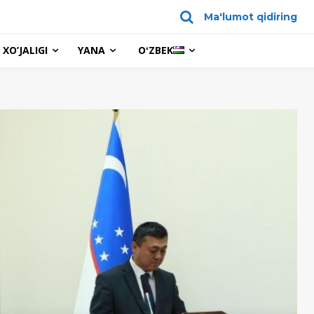
Ma'lumot qidiring
XO’JALIGI
YANA
OʻZBEK