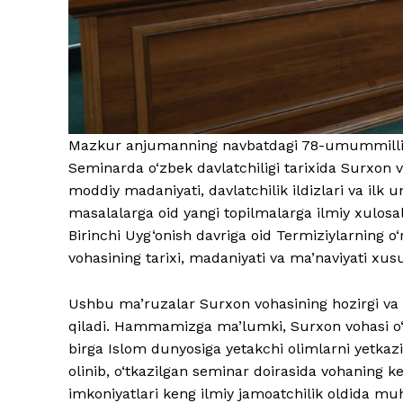
Mazkur anjumanning navbatdagi 78-umummilliy yig
Seminarda o‘zbek davlatchiligi tarixida Surxon voh
moddiy madaniyati, davlatchilik ildizlari va ilk 
masalalarga oid yangi topilmalarga ilmiy xulosala
Birinchi Uyg‘onish davriga oid Termiziylarning o
vohasining tarixi, madaniyati va ma’naviyati xusu
Ushbu ma’ruzalar Surxon vohasining hozirgi va k
qiladi. Hammamizga ma’lumki, Surxon vohasi o‘z
birga Islom dunyosiga yetakchi olimlarni yetkaz
olinib, o‘tkazilgan seminar doirasida vohaning k
imkoniyatlari keng ilmiy jamoatchilik oldida mu