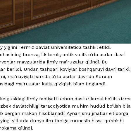
‘ini Termiz davlat universitetida tashkil etildi.
asining bronza, ilk temir, antik va ilk o‘rta asrlar davri
unvonlar mavzularida ilmiy ma’ruzalar qilindi. Bu
r berildi. Undan tashqari koviylar boshqaruvi davri tarixi,
‘rni, ma’naviyati hamda o‘rta asrlar davrida Surxon
sidagi ma’ruzalar katta qiziqish bilan tinglandi.
elgusidagi ilmiy faoliyati uchun dasturilamal bo‘lib xizm
bek davlatchiligi taraqqiyotida muhim hudud bo‘lish bil
ib bergan makon hisoblanadi. Aynan shu jihatlar e’tiborga
eyingi yillarda dunyo ilm-faniga munosib hissa qo‘shishi
hokama qilindi.