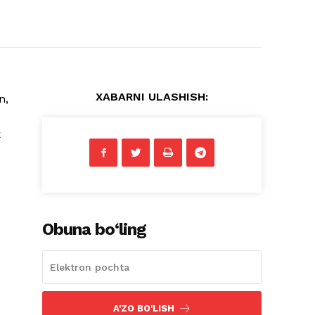
XABARNI ULASHISH:
n,
k
Obuna bo‘ling
A'ZO BO'LISH