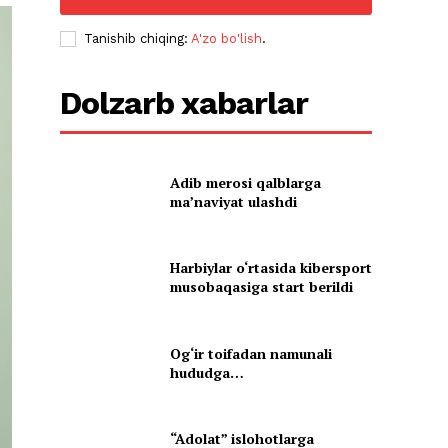
Tanishib chiqing:
A'zo bo'lish
.
Dolzarb xabarlar
Adib merosi qalblarga
maʼnaviyat ulashdi
Harbiylar o‘rtasida kibersport
musobaqasiga start berildi
Og‘ir toifadan namunali
hududga…
“Adolat” islohotlarga