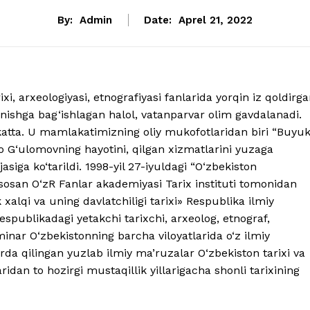
By:
Admin
Date:
Aprel 21, 2022
, arxeologiyasi, etnografiyasi fanlarida yorqin iz qoldirga
ganishga bag‘ishlagan halol, vatanparvar olim gavdalanadi.
katta. U mamlakatimizning oliy mukofotlaridan biri “Buyu
o G‘ulomovning hayotini, qilgan xizmatlarini yuzaga
asiga ko‘tarildi. 1998-yil 27-iyuldagi “O‘zbekiston
sosan O‘zR Fanlar akademiyasi Tarix instituti tomonidan
xalqi va uning davlatchiligi tarixi» Respublika ilmiy
espublikadagi yetakchi tarixchi, arxeolog, etnograf,
nar O‘zbekistonning barcha viloyatlarida o‘z ilmiy
a qilingan yuzlab ilmiy ma’ruzalar O‘zbekiston tarixi va
ridan to hozirgi mustaqillik yillarigacha shonli tarixining