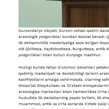
Surxondaryo viloyati, Surxon vohasi qadim davla
arxeologik yodgorliklar bundan dalolat beradi.
ilk dehqonchilik madaniyatiga asos bo‘lgan Sopoll
oid Qiziltepa, Xayitobodtepa, Burguttepa, antik 
yodgorliklari bilan butun dunyoga mashhur.
Hozirgi kunda Yahyo G‘ulomov izdoshlari yetakch
qadimiy madaniyati va davlatchiligi tarixini arx
kashfiyotlarni amalga oshirmoqda. Ularning safi
Shopo‘lat Shaydullaev va To‘xtash Annayevlarnin
arxeologiya markazlari bilan hamkorlikda O‘rta O
hududida ilk davlatlarning paydo bo‘lishi, ilk sha
muammosi, antik va o‘rta asrlarda o‘zbek xalqi va