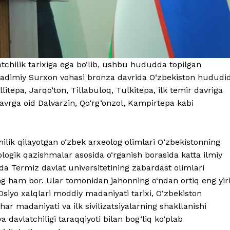
tchilik tarixiga ega bo‘lib, ushbu hududda topilgan
 Qadimiy Surxon vohasi bronza davrida O‘zbekiston hududi
itepa, Jarqo‘ton, Tillabuloq, Tulkitepa, ilk temir davriga
davrga oid Dalvarzin, Qo‘rg‘onzol, Kampirtepa kabi
ilik qilayotgan o‘zbek arxeolog olimlari O‘zbekistonning
eologik qazishmalar asosida o‘rganish borasida katta ilmiy
da Termiz davlat universitetining zabardast olimlari
g ham bor. Ular tomonidan jahonning o‘ndan ortiq eng yir
siyo xalqlari moddiy madaniyati tarixi, O‘zbekiston
har madaniyati va ilk sivilizatsiyalarning shakllanishi
 davlatchiligi taraqqiyoti bilan bog‘liq ko‘plab