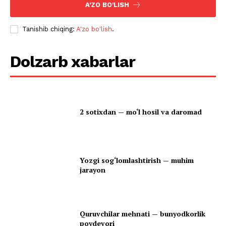
A'ZO BO'LISH
Tanishib chiqing:
A'zo bo'lish
.
Dolzarb xabarlar
2 sotixdan — mo‘l hosil va daromad
Yozgi sog‘lomlashtirish — muhim
jarayon
Quruvchilar mehnati — bunyodkorlik
poydevori