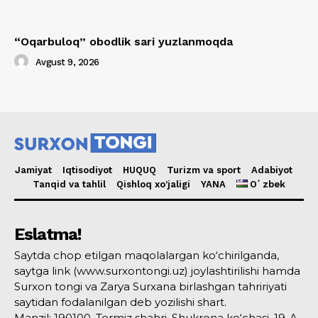
“Oqarbuloq” obodlik sari yuzlanmoqda
Avgust 9, 2026
Jamiyat
Iqtisodiyot
HUQUQ
Turizm va sport
Adabiyot
Tanqid va tahlil
Qishloq xo’jaligi
YANA
Oʻzbek
Eslatma!
Saytda chop etilgan maqolalargan ko‘chirilganda,
saytga link (www.surxontongi.uz) joylashtirilishi hamda
Surxon tongi va Zarya Surxana birlashgan tahririyati
saytidan fodalanilgan deb yozilishi shart.
Manzil: 190100, Termiz shahri, Shukrona ko‘chasi, 19-A-