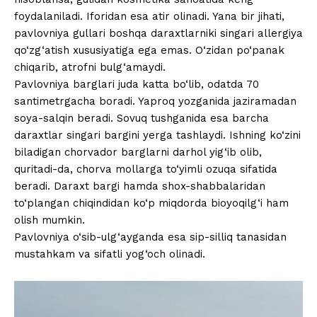
foydalaniladi. Iforidan esa atir olinadi. Yana bir jihati,
pavlovniya gullari boshqa daraxtlarniki singari allergiya
qo‘zg‘atish xususiyatiga ega emas. O‘zidan po‘panak
chiqarib, atrofni bulg‘amaydi.
Pavlovniya barglari juda katta bo‘lib, odatda 70
santimetrgacha boradi. Yaproq yozganida jaziramadan
soya-salqin beradi. Sovuq tushganida esa barcha
daraxtlar singari bargini yerga tashlaydi. Ishning ko‘zini
biladigan chorvador barglarni darhol yig‘ib olib,
quritadi-da, chorva mollarga to‘yimli ozuqa sifatida
beradi. Daraxt bargi hamda shox-shabbalaridan
to‘plangan chiqindidan ko‘p miqdorda bioyoqilg‘i ham
olish mumkin.
Pavlovniya o‘sib-ulg‘ayganda esa sip-silliq tanasidan
mustahkam va sifatli yog‘och olinadi.