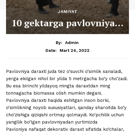
JAMIYAT
10 gektarga pavlovniya…
By:
Admin
Mart 24, 2022
Date:
Pavlovniya daraxti juda tez o‘suvchi o‘simlik sanaladi,
yerga ekilgan nihol bir yilda 5 metrgacha bo‘y cho‘zadi.
Bu esa birinchi yildayoq mingta daraxtdan ming
tonnagacha biomassa olish mumkin degani.
Pavlovniya daraxti haqida eshitgan inson borki,
o‘simlikning noyob xususiyatlari, qanday sharoitda bo‘y
cho‘zishiga qiziqishi ortmay qolmaydi. Ko‘pchilik uchun
yangilik bo‘lgan pavlovniyadan yurtimizda
Pavloniya nafaqat dekorativ daraxt sifatida ko‘chalar,