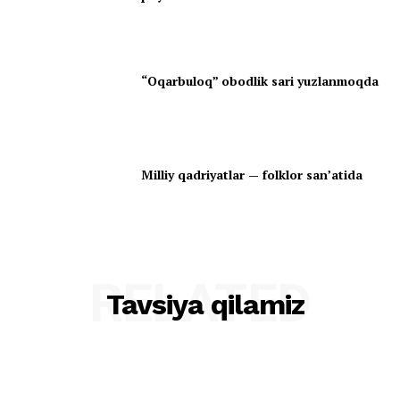
“Oqarbuloq” obodlik sari yuzlanmoqda
Milliy qadriyatlar — folklor san’atida
RELATED
Tavsiya qilamiz