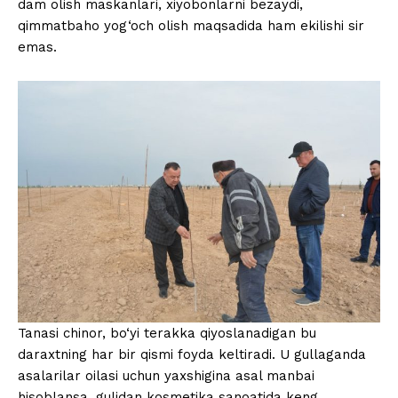
dam olish maskanlari, xiyobonlarni bezaydi,
qimmatbaho yog‘och olish maqsadida ham ekilishi sir
emas.
Tanasi chinor, bo‘yi terakka qiyoslanadigan bu
daraxtning har bir qismi foyda keltiradi. U gullaganda
asalarilar oilasi uchun yaxshigina asal manbai
hisoblansa, gulidan kosmetika sanoatida keng