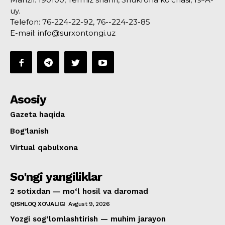
uy.
Telefon: 76-224-22-92, 76--224-23-85
E-mail: info@surxontongi.uz
Asosiy
Gazeta haqida
Bog’lanish
Virtual qabulxona
So'ngi yangiliklar
2 sotixdan — mo‘l hosil va daromad
QISHLOQ XO'JALIGI
Avgust 9, 2026
Yozgi sog‘lomlashtirish — muhim jarayon