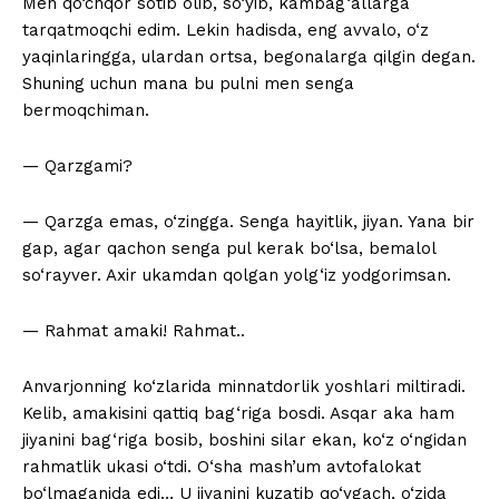
Men qo‘chqor sotib olib, so‘yib, kambag‘allarga
tarqatmoqchi edim. Lekin hadisda, eng avvalo, o‘z
yaqinlaringga, ulardan ortsa, begonalarga qilgin degan.
Shuning uchun mana bu pulni men senga
bermoqchiman.
— Qarzgami?
— Qarzga emas, o‘zingga. Senga hayitlik, jiyan. Yana bir
gap, agar qachon senga pul kerak bo‘lsa, bemalol
so‘rayver. Axir ukamdan qolgan yolg‘iz yodgorimsan.
— Rahmat amaki! Rahmat..
Anvarjonning ko‘zlarida minnatdorlik yoshlari miltiradi.
Kelib, amakisini qattiq bag‘riga bosdi. Asqar aka ham
jiyanini bag‘riga bosib, boshini silar ekan, ko‘z o‘ngidan
rahmatlik ukasi o‘tdi. O‘sha mash’um avtofalokat
bo‘lmaganida edi… U jiyanini kuzatib qo‘ygach, o‘zida