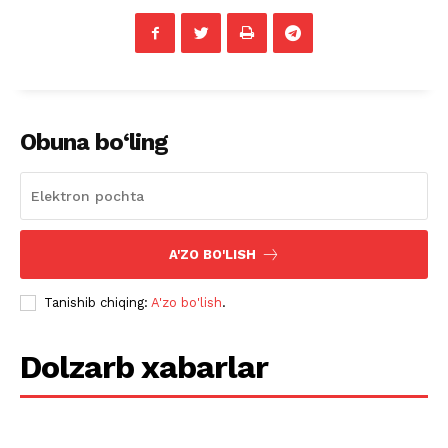
Obuna bo‘ling
A'ZO BO'LISH
Tanishib chiqing:
A'zo bo'lish
.
Dolzarb xabarlar