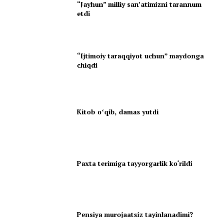
“Jayhun” milliy san’atimizni tarannum
etdi
“Ijtimoiy taraqqiyot uchun” maydonga
chiqdi
Kitob oʻqib, damas yutdi
Paxta terimiga tayyorgarlik ko‘rildi
Pensiya murojaatsiz tayinlanadimi?