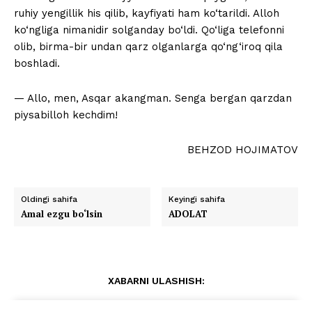
ruhiy yengillik his qilib, kayfiyati ham ko‘tarildi. Alloh
ko‘ngliga nimanidir solganday bo‘ldi. Qo‘liga telefonni
olib, birma-bir undan qarz olganlarga qo‘ng‘iroq qila
boshladi.
— Allo, men, Asqar akangman. Senga bergan qarzdan
piysabilloh kechdim!
BEHZOD HOJIMATOV
Oldingi sahifa
Keyingi sahifa
Amal ezgu bo‘lsin
ADOLAT
XABARNI ULASHISH: