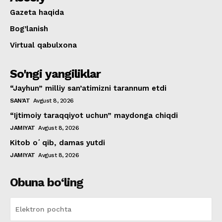
Gazeta haqida
Bog’lanish
Virtual qabulxona
So'ngi yangiliklar
“Jayhun” milliy san’atimizni tarannum etdi
SAN'AT
Avgust 8, 2026
“Ijtimoiy taraqqiyot uchun” maydonga chiqdi
JAMIYAT
Avgust 8, 2026
Kitob oʻqib, damas yutdi
JAMIYAT
Avgust 8, 2026
Obuna bo‘ling