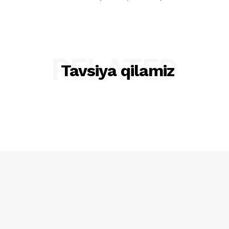
RELATED
Tavsiya qilamiz