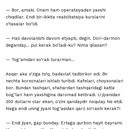
— Bor, amaki. Onam ham operatsiyadan yaxshi
chiqdilar. Endi bir-ikkita reabilitatsiya kurslarini
o‘tasalar bo‘ldi.
— Hali davolanishi davom etyapti, degin. Dori-darmon
deganday… pul kerak bo‘ladi-ku? Nima qilasan?
— Tog‘amdan so‘rab turarman…
Asqar aka o‘ziga to‘q, badavlat tadbirkor edi. Bir
nechta korxonalari ishlab turibdi. Kafelari, choyxonalari
bor. Bundan tashqari, shahardan tashqaridagi katta
bog‘lari ham yaxshigina daromad keltiradi. U jiyanidan
300 dollarni olar ekan, o‘zini qandaydir noqulay his etdi.
Nega endi uning jiyani tog‘asidan qarz so‘rashi kerak?!
— Endi jiyan, gap bunday. Ertaga qurbon hayit bayrami.