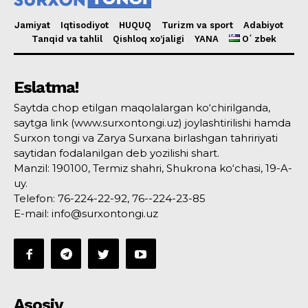
Jamiyat
Iqtisodiyot
HUQUQ
Turizm va sport
Adabiyot
Tanqid va tahlil
Qishloq xo’jaligi
YANA
Oʻzbek
Eslatma!
Saytda chop etilgan maqolalargan ko‘chirilganda,
saytga link (www.surxontongi.uz) joylashtirilishi hamda
Surxon tongi va Zarya Surxana birlashgan tahririyati
saytidan fodalanilgan deb yozilishi shart.
Manzil: 190100, Termiz shahri, Shukrona ko‘chasi, 19-A-
uy.
Telefon: 76-224-22-92, 76--224-23-85
E-mail: info@surxontongi.uz
Asosiy