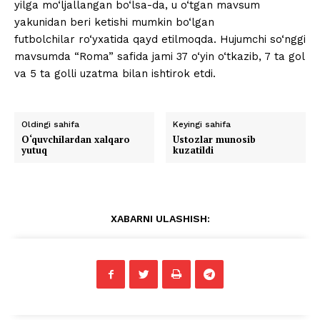
yilga mo‘ljallangan bo‘lsa-da, u o‘tgan mavsum
yakunidan beri ketishi mumkin bo‘lgan
futbolchilar ro‘yxatida qayd etilmoqda. Hujumchi so‘nggi
mavsumda “Roma” safida jami 37 o‘yin o‘tkazib, 7 ta gol
va 5 ta golli uzatma bilan ishtirok etdi.
Oldingi sahifa
Keyingi sahifa
O‘quvchilardan xalqaro
Ustozlar munosib
yutuq
kuzatildi
XABARNI ULASHISH: