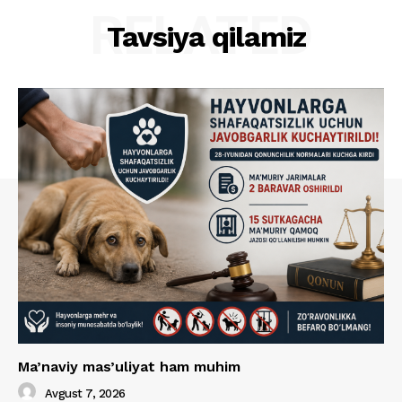
RELATED
Tavsiya qilamiz
Ma’naviy mas’uliyat ham muhim
Avgust 7, 2026