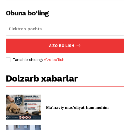
Obuna bo‘ling
A'ZO BO'LISH
Tanishib chiqing:
A'zo bo'lish
.
Dolzarb xabarlar
Ma’naviy mas’uliyat ham muhim