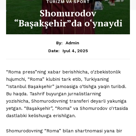
TURIZM VA SPORT
Shomurodov
“Başakşehir”da o‘ynaydi
By:
Admin
Iyul 4, 2025
Date:
“Roma press”ning xabar berishhicha, o‘zbekistonlik
hujumchi, “Roma” klubini tark etib, Turkiyaning
“Istanbul Başakşehir” jamoasiga o‘tishga yaqin turibdi.
Bu haqda. Tashrif buyurgan jurnalistlarning
yozishicha, Shomurodovning transferi deyarli yakuniga
yetgan. “Başakşehir”, “Roma” va Shomurodov o‘rtasida
dastlabki kelishuvga erishilgan.
Shomurodovning “Roma” bilan shartnomasi yana bir