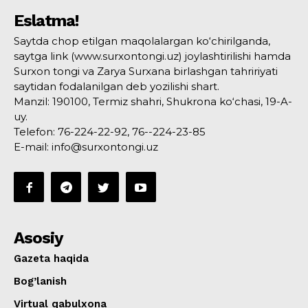
Eslatma!
Saytda chop etilgan maqolalargan ko‘chirilganda,
saytga link (www.surxontongi.uz) joylashtirilishi hamda
Surxon tongi va Zarya Surxana birlashgan tahririyati
saytidan fodalanilgan deb yozilishi shart.
Manzil: 190100, Termiz shahri, Shukrona ko‘chasi, 19-A-
uy.
Telefon: 76-224-22-92, 76--224-23-85
E-mail: info@surxontongi.uz
Asosiy
Gazeta haqida
Bog’lanish
Virtual qabulxona