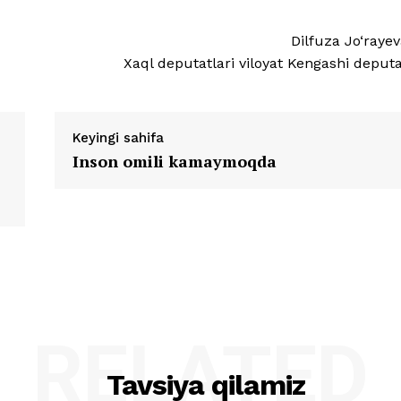
Dilfuza Jo‘rayev
Xaql deputatlari viloyat Kengashi deputa
Keyingi sahifa
Inson omili kamaymoqda
RELATED
Tavsiya qilamiz