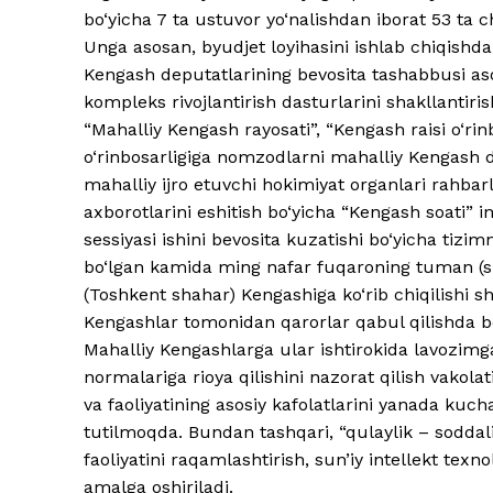
bo‘yicha 7 ta ustuvor yo‘nalishdan iborat 53 ta ch
Unga asosan, byudjet loyihasini ishlab chiqishd
Kengash deputatlarining bevosita tashabbusi asos
kompleks rivojlantirish dasturlarini shakllantiris
“Mahalliy Kengash rayosati”, “Kengash raisi o‘rinb
o‘rinbosarligiga nomzodlarni mahalliy Kengash 
mahalliy ijro etuvchi hokimiyat organlari rahba
axborotlarini eshitish bo‘yicha “Kengash soati” i
sessiyasi ishini bevosita kuzatishi bo‘yicha tizim
bo‘lgan kamida ming nafar fuqaroning tuman (s
(Toshkent shahar) Kengashiga ko‘rib chiqilishi sh
Kengashlar tomonidan qarorlar qabul qilishda bev
Mahalliy Kengashlarga ular ishtirokida lavozim
normalariga rioya qilishini nazorat qilish vako
va faoliyatining asosiy kafolatlarini yanada kuch
tutilmoqda. Bundan tashqari, “qulaylik – soddali
faoliyatini raqamlashtirish, sun’iy intellekt tex
amalga oshiriladi.