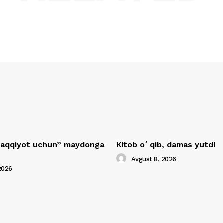
araqqiyot uchun” maydonga
Kitob oʻqib, damas yutdi
Avgust 8, 2026
2026