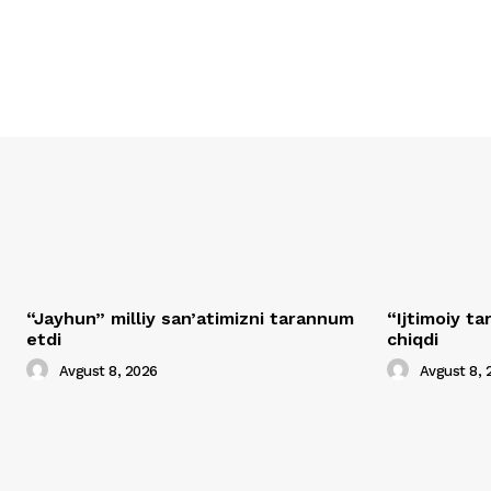
“Jayhun” milliy san’atimizni tarannum
“Ijtimoiy t
etdi
chiqdi
Avgust 8, 2026
Avgust 8, 