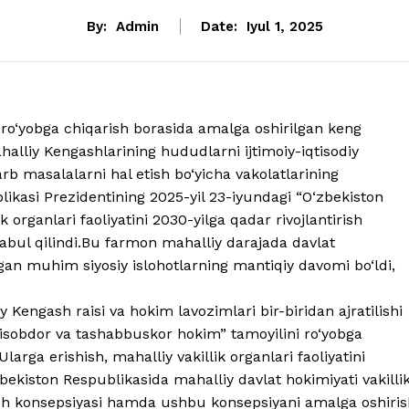
By:
Admin
Date:
Iyul 1, 2025
li ro‘yobga chiqarish borasida amalga oshirilgan keng
halliy Kengashlarining hududlarni ijtimoiy-iqtisodiy
arb masalalarni hal etish bo‘yicha vakolatlarining
ikasi Prezidentining 2025-yil 23-iyundagi “O‘zbekiston
 organlari faoliyatini 2030-yilga qadar rivojlantirish
 qabul qilindi.Bu farmon mahalliy darajada davlat
ilgan muhim siyosiy islohotlarning mantiqiy davomi bo‘ldi,
 Kengash raisi va hokim lavozimlari bir-biridan ajratilishi
hisobdor va tashabbuskor hokim” tamoyilini ro‘yobga
arga erishish, mahalliy vakillik organlari faoliyatini
ekiston Respublikasida mahalliy davlat hokimiyati vakilli
irish konsepsiyasi hamda ushbu konsepsiyani amalga oshiri