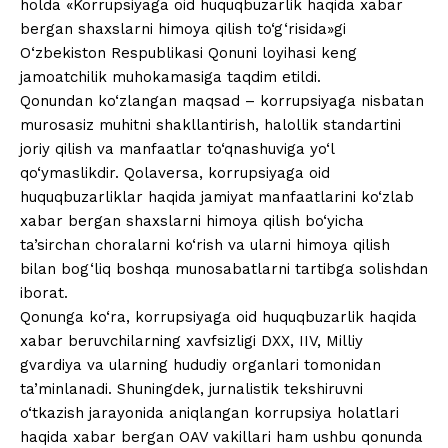
holda «Korrupsiyaga oid huquqbuzarlik haqida xabar
bergan shaxslarni himoya qilish to‘g‘risida»gi
O‘zbekiston Respublikasi Qonuni loyihasi keng
jamoatchilik muhokamasiga taqdim etildi.
Qonundan ko‘zlangan maqsad – korrupsiyaga nisbatan
murosasiz muhitni shakllantirish, halollik standartini
joriy qilish va manfaatlar to‘qnashuviga yo‘l
qo‘ymaslikdir. Qolaversa, korrupsiyaga oid
huquqbuzarliklar haqida jamiyat manfaatlarini ko‘zlab
xabar bergan shaxslarni himoya qilish bo‘yicha
ta’sirchan choralarni ko‘rish va ularni himoya qilish
bilan bog‘liq boshqa munosabatlarni tartibga solishdan
iborat.
Qonunga ko‘ra, korrupsiyaga oid huquqbuzarlik haqida
xabar beruvchilarning xavfsizligi DXX, IIV, Milliy
gvardiya va ularning hududiy organlari tomonidan
ta’minlanadi. Shuningdek, jurnalistik tekshiruvni
o‘tkazish jarayonida aniqlangan korrupsiya holatlari
haqida xabar bergan OAV vakillari ham ushbu qonunda