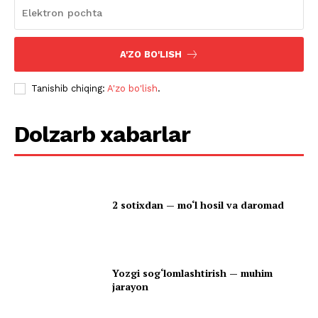
A'ZO BO'LISH
Tanishib chiqing:
A'zo bo'lish
.
Dolzarb xabarlar
2 sotixdan — mo‘l hosil va daromad
Yozgi sog‘lomlashtirish — muhim
jarayon