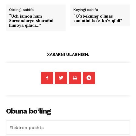
Oldingi sahifa
Keyingi sahifa
“Uch jamoa ham
“O‘zbekning o‘lmas
Surxondaryo sharafini
san’atini ko‘z-ko‘z qildi”
himoya qiladi…”
XABARNI ULASHISH:
Obuna bo‘ling