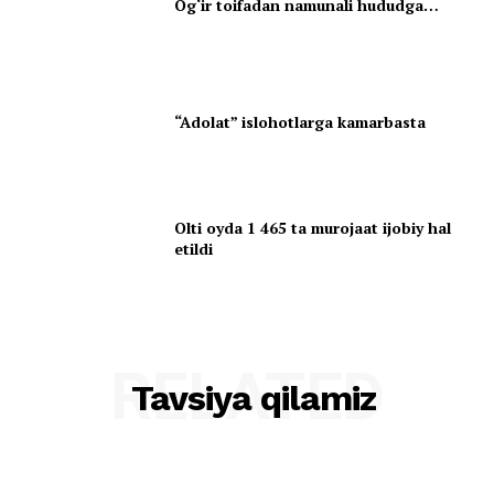
Og‘ir toifadan namunali hududga…
“Adolat” islohotlarga kamarbasta
Olti oyda 1 465 ta murojaat ijobiy hal
etildi
RELATED
Tavsiya qilamiz