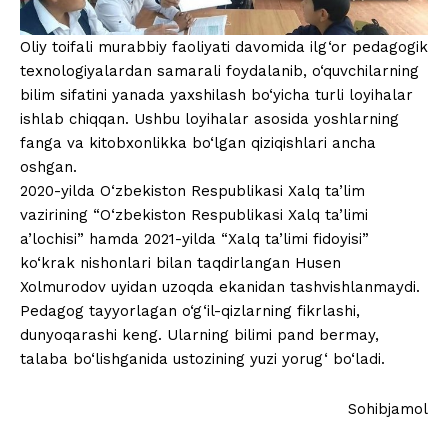
Oliy toifali murabbiy faoliyati davomida ilg‘or pedagogik
texnologiyalardan samarali foydalanib, o‘quvchilarning
bilim sifatini yanada yaxshilash bo‘yicha turli loyihalar
ishlab chiqqan. Ushbu loyihalar asosida yoshlarning
fanga va kitobxonlikka bo‘lgan qiziqishlari ancha
oshgan.
2020-yilda O‘zbekiston Respublikasi Xalq ta’lim
vazirining “O‘zbekiston Respublikasi Xalq ta’limi
a’lochisi” hamda 2021-yilda “Xalq ta’limi fidoyisi”
ko‘krak nishonlari bilan taqdirlangan Husen
Xolmurodov uyidan uzoqda ekanidan tashvishlanmaydi.
Pedagog tayyorlagan o‘g‘il-qizlarning fikrlashi,
dunyoqarashi keng. Ularning bilimi pand bermay,
talaba bo‘lishganida ustozining yuzi yorug‘ bo‘ladi.
Sohibjamol