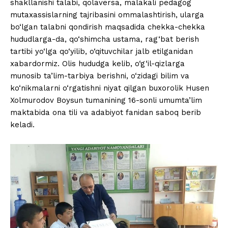
shakllanishi talabi, qolaversa, malakali pedagog
mutaxassislarning tajribasini ommalashtirish, ularga
bo‘lgan talabni qondirish maqsadida chekka-chekka
hududlarga-da, qo‘shimcha ustama, rag‘bat berish
tartibi yo‘lga qo‘yilib, o‘qituvchilar jalb etilganidan
xabardormiz. Olis hududga kelib, o‘g‘il-qizlarga
munosib ta’lim-tarbiya berishni, o‘zidagi bilim va
ko‘nikmalarni o‘rgatishni niyat qilgan buxorolik Husen
Xolmurodov Boysun tumanining 16-sonli umumta’lim
maktabida ona tili va adabiyot fanidan saboq berib
keladi.