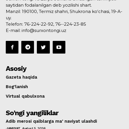
saytidan fodalanilgan deb yozilishi shart.
Manzil: 190100, Termiz shahri, Shukrona ko‘chasi, 19-A-
uy.
Telefon: 76-224-22-92, 76--224-23-85
E-mail: info@surxontongi.uz
Asosiy
Gazeta haqida
Bog’lanish
Virtual qabulxona
So'ngi yangiliklar
Adib merosi qalblarga maʼnaviyat ulashdi
JAMIYAT
Avgust 5, 2026