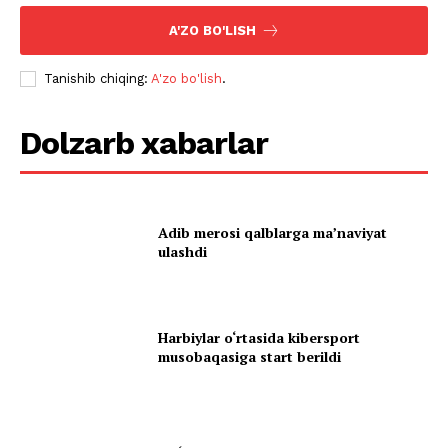
A'ZO BO'LISH
Tanishib chiqing:
A'zo bo'lish
.
Dolzarb xabarlar
Adib merosi qalblarga maʼnaviyat
ulashdi
Harbiylar o‘rtasida kibersport
musobaqasiga start berildi