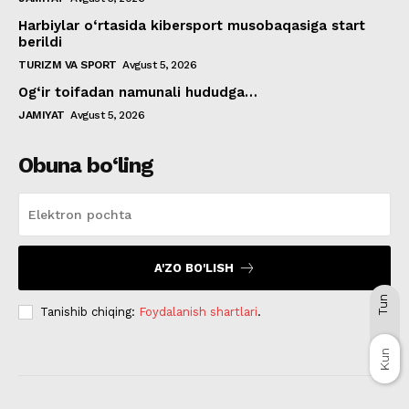
Harbiylar o‘rtasida kibersport musobaqasiga start
berildi
TURIZM VA SPORT
Avgust 5, 2026
Og‘ir toifadan namunali hududga…
JAMIYAT
Avgust 5, 2026
Obuna bo‘ling
A'ZO BO'LISH
Tun
Tanishib chiqing:
Foydalanish shartlari
.
Kun
Kun