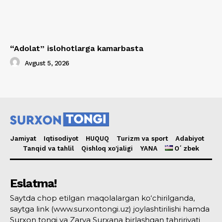
“Adolat” islohotlarga kamarbasta
Avgust 5, 2026
Jamiyat
Iqtisodiyot
HUQUQ
Turizm va sport
Adabiyot
Tanqid va tahlil
Qishloq xo’jaligi
YANA
Oʻzbek
Eslatma!
Saytda chop etilgan maqolalargan ko‘chirilganda,
saytga link (www.surxontongi.uz) joylashtirilishi hamda
Surxon tongi va Zarya Surxana birlashgan tahririyati