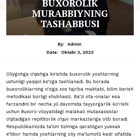
BUXOROLIK
MURABBIYNING
TASHABBUSI
By:
Admin
Oktabr 3, 2022
Date:
Oliygohga o‘qishga kirishda buxorolik yoshlarning
ustunligi yaqqol ko‘zga tashlanadi. Bu borada
buxoroliklarning o‘ziga xos tajriba maktabi, bilim berish
metodikasi borligi shubhasiz. Ba’zi ota-onalar esa
farzandini bir necha yil davomida tayyorgarlik ko‘rishi
uchun Buxoro viloyatidagi malakali mutaxassislar
o‘qitadigan repititorlik o‘quv markazlariga olib boradi.
Respublikamizda ta’lim tizimiga qaratilgan yuksak
e’tibor hamda yoshlarning oliy ma’lumotli kadr sifatida