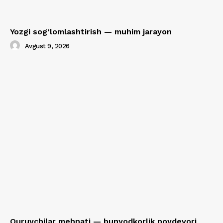
Yozgi sog‘lomlashtirish — muhim jarayon
Avgust 9, 2026
Quruvchilar mehnati — bunyodkorlik poydevori