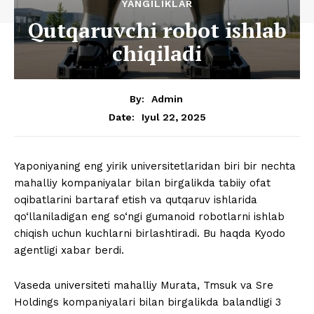
YANGILIKLAR
Qutqaruvchi robot ishlab
chiqiladi
By:
Admin
Iyul 22, 2025
Date:
Yaponiyaning eng yirik universitetlaridan biri bir nechta
mahalliy kompaniyalar bilan birgalikda tabiiy ofat
oqibatlarini bartaraf etish va qutqaruv ishlarida
qo‘llaniladigan eng so‘ngi gumanoid robotlarni ishlab
chiqish uchun kuchlarni birlashtiradi. Bu haqda Kyodo
agentligi xabar berdi.
Vaseda universiteti mahalliy Murata, Tmsuk va Sre
Holdings kompaniyalari bilan birgalikda balandligi 3