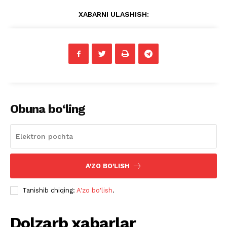
XABARNI ULASHISH:
Obuna bo‘ling
A'ZO BO'LISH
Tanishib chiqing:
A'zo bo'lish
.
Dolzarb xabarlar