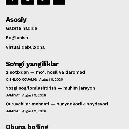
Asosiy
Gazeta haqida
Bog’lanish
Virtual qabulxona
So'ngi yangiliklar
2 sotixdan — mo‘l hosil va daromad
QISHLOQ XO'JALIGI
Avgust 9, 2026
Yozgi sog‘lomlashtirish — muhim jarayon
JAMIYAT
Avgust 9, 2026
Quruvchilar mehnati — bunyodkorlik poydevori
JAMIYAT
Avgust 9, 2026
Obuna bo‘ling