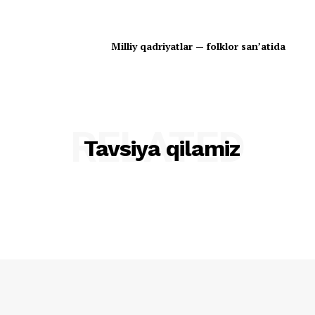
Milliy qadriyatlar — folklor san’atida
RELATED
Tavsiya qilamiz