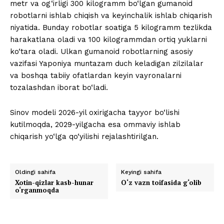
metr va og‘irligi 300 kilogramm bo‘lgan gumanoid
robotlarni ishlab chiqish va keyinchalik ishlab chiqarish
niyatida. Bunday robotlar soatiga 5 kilogramm tezlikda
harakatlana oladi va 100 kilogrammdan ortiq yuklarni
ko‘tara oladi. Ulkan gumanoid robotlarning asosiy
vazifasi Yaponiya muntazam duch keladigan zilzilalar
va boshqa tabiiy ofatlardan keyin vayronalarni
tozalashdan iborat bo‘ladi.
Sinov modeli 2026-yil oxirigacha tayyor bo‘lishi
kutilmoqda, 2029-yilgacha esa ommaviy ishlab
chiqarish yo‘lga qo‘yilishi rejalashtirilgan.
Oldingi sahifa
Keyingi sahifa
Xotin-qizlar kasb-hunar
O‘z vazn toifasida g‘olib
o‘rganmoqda