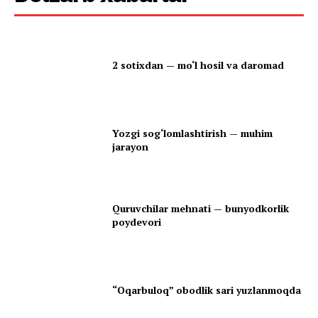
2 sotixdan — mo‘l hosil va daromad
Yozgi sog‘lomlashtirish — muhim
jarayon
Quruvchilar mehnati — bunyodkorlik
poydevori
“Oqarbuloq” obodlik sari yuzlanmoqda