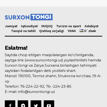
Jamiyat
Iqtisodiyot
HUQUQ
Turizm va sport
Adabiyot
Tanqid va tahlil
Qishloq xo’jaligi
YANA
Oʻzbek
Eslatma!
Saytda chop etilgan maqolalargan ko‘chirilganda,
saytga link (www.surxontongi.uz) joylashtirilishi hamda
Surxon tongi va Zarya Surxana birlashgan tahririyati
saytidan fodalanilgan deb yozilishi shart.
Manzil: 190100, Termiz shahri, Shukrona ko‘chasi, 19-A-
uy.
Telefon: 76-224-22-92, 76--224-23-85
E-mail: info@surxontongi.uz