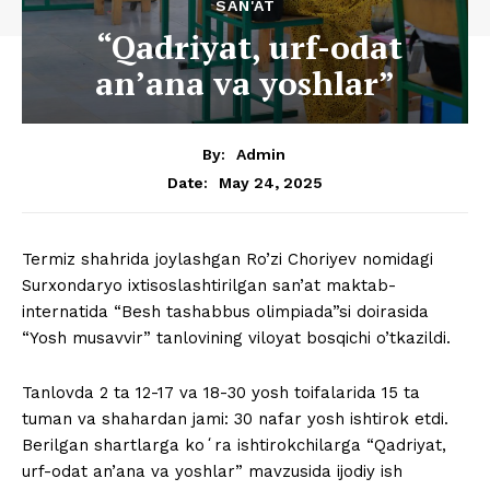
SAN'AT
“Qadriyat, urf-odat
an’ana va yoshlar”
By:
Admin
May 24, 2025
Date:
Termiz shahrida joylashgan Ro’zi Choriyev nomidagi
Surxondaryo ixtisoslashtirilgan san’at maktab-
internatida “Besh tashabbus olimpiada”si doirasida
“Yosh musavvir” tanlovining viloyat bosqichi o’tkazildi.
Tanlovda 2 ta 12-17 va 18-30 yosh toifalarida 15 ta
tuman va shahardan jami: 30 nafar yosh ishtirok etdi.
Berilgan shartlarga koʻra ishtirokchilarga “Qadriyat,
urf-odat an’ana va yoshlar” mavzusida ijodiy ish