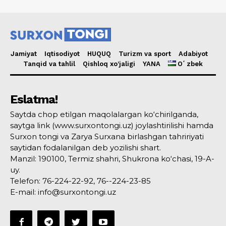
Jamiyat
Iqtisodiyot
HUQUQ
Turizm va sport
Adabiyot
Tanqid va tahlil
Qishloq xo’jaligi
YANA
Oʻzbek
Eslatma!
Saytda chop etilgan maqolalargan ko‘chirilganda,
saytga link (www.surxontongi.uz) joylashtirilishi hamda
Surxon tongi va Zarya Surxana birlashgan tahririyati
saytidan fodalanilgan deb yozilishi shart.
Manzil: 190100, Termiz shahri, Shukrona ko‘chasi, 19-A-
uy.
Telefon: 76-224-22-92, 76--224-23-85
E-mail: info@surxontongi.uz