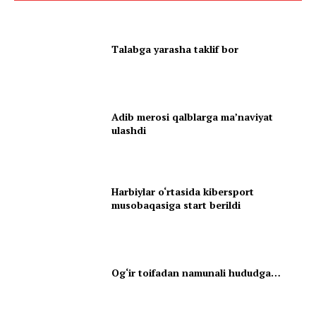
Talabga yarasha taklif bor
Adib merosi qalblarga maʼnaviyat
ulashdi
Harbiylar o‘rtasida kibersport
musobaqasiga start berildi
Og‘ir toifadan namunali hududga…