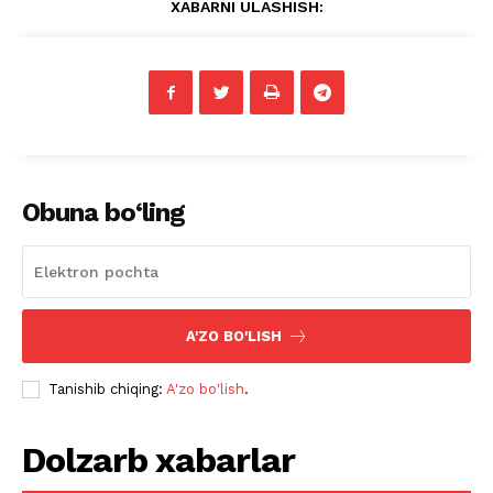
XABARNI ULASHISH:
Obuna bo‘ling
A'ZO BO'LISH
Tanishib chiqing:
A'zo bo'lish
.
Dolzarb xabarlar