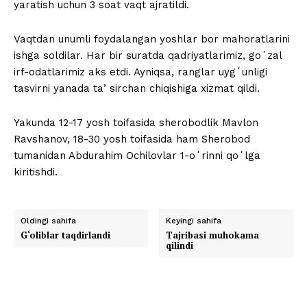
yaratish uchun 3 soat vaqt ajratildi.
Vaqtdan unumli foydalangan yoshlar bor mahoratlarini
ishga soldilar. Har bir suratda qadriyatlarimiz, goʻzal
irf-odatlarimiz aks etdi. Ayniqsa, ranglar uygʻunligi
tasvirni yanada taʼsirchan chiqishiga xizmat qildi.
Yakunda 12-17 yosh toifasida sherobodlik Mavlon
Ravshanov, 18-30 yosh toifasida ham Sherobod
tumanidan Abdurahim Ochilovlar 1-oʻrinni qoʻlga
kiritishdi.
Oldingi sahifa
Keyingi sahifa
G‘oliblar taqdirlandi
Tajribasi muhokama
qilindi