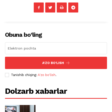
Obuna bo‘ling
A'ZO BO'LISH
Tanishib chiqing:
A'zo bo'lish
.
Dolzarb xabarlar