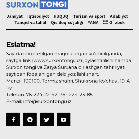
Jamiyat
Iqtisodiyot
HUQUQ
Turizm va sport
Adabiyot
Tanqid va tahlil
Qishloq xo’jaligi
YANA
Oʻzbek
Eslatma!
Saytda chop etilgan maqolalargan ko‘chirilganda,
saytga link (www.surxontongi.uz) joylashtirilishi hamda
Surxon tongi va Zarya Surxana birlashgan tahririyati
saytidan fodalanilgan deb yozilishi shart.
Manzil: 190100, Termiz shahri, Shukrona ko‘chasi, 19-A-
uy.
Telefon: 76-224-22-92, 76--224-23-85
E-mail: info@surxontongi.uz