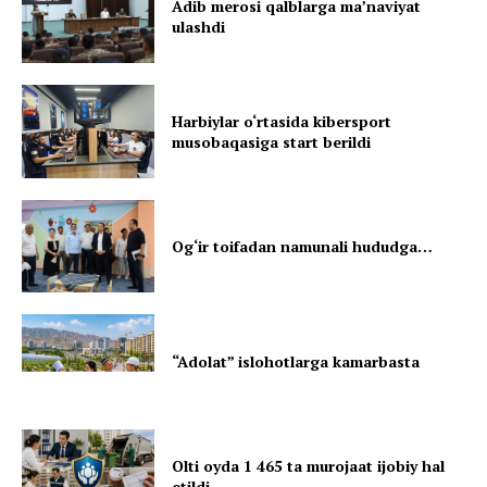
Adib merosi qalblarga maʼnaviyat
ulashdi
Harbiylar o‘rtasida kibersport
musobaqasiga start berildi
Og‘ir toifadan namunali hududga…
“Adolat” islohotlarga kamarbasta
Olti oyda 1 465 ta murojaat ijobiy hal
etildi