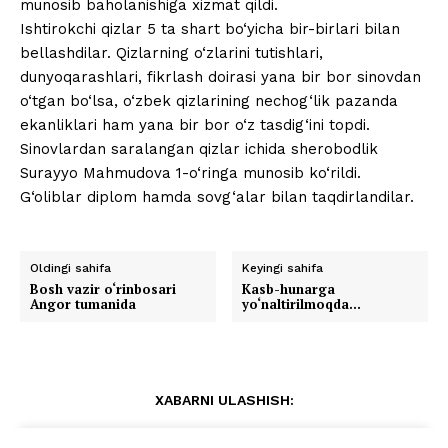
munosib baholanishiga xizmat qildi.
Ishtirokchi qizlar 5 ta shart bo‘yicha bir-birlari bilan
bellashdilar. Qizlarning o‘zlarini tutishlari,
dunyoqarashlari, fikrlash doirasi yana bir bor sinovdan
o‘tgan bo‘lsa, o‘zbek qizlarining nechog‘lik pazanda
ekanliklari ham yana bir bor o‘z tasdig‘ini topdi.
Sinovlardan saralangan qizlar ichida sherobodlik
Surayyo Mahmudova 1-o‘ringa munosib ko‘rildi.
G‘oliblar diplom hamda sovg‘alar bilan taqdirlandilar.
Oldingi sahifa
Keyingi sahifa
Bosh vazir o‘rinbosari
Kasb-hunarga
Angor tumanida
yo‘naltirilmoqda…
XABARNI ULASHISH: