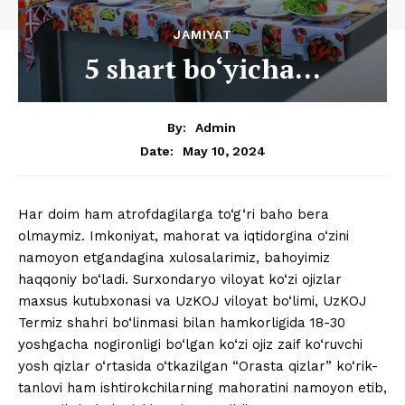
JAMIYAT
5 shart bo‘yicha…
By:
Admin
May 10, 2024
Date:
Har doim ham atrofdagilarga to‘g‘ri baho bera
olmaymiz. Imkoniyat, mahorat va iqtidorgina o‘zini
namoyon etgandagina xulosalarimiz, bahoyimiz
haqqoniy bo‘ladi. Surxondaryo viloyat ko‘zi ojizlar
maxsus kutubxonasi va UzKOJ viloyat bo‘limi, UzKOJ
Termiz shahri bo‘linmasi bilan hamkorligida 18-30
yoshgacha nogironligi bo‘lgan ko‘zi ojiz zaif ko‘ruvchi
yosh qizlar o‘rtasida o‘tkazilgan “Orasta qizlar” ko‘rik-
tanlovi ham ishtirokchilarning mahoratini namoyon etib,