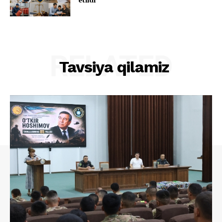
RELATED
Tavsiya qilamiz