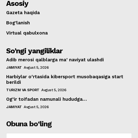
Asosiy
Gazeta haqida
Bog’lanish
Virtual qabulxona
So'ngi yangiliklar
Adib merosi qalblarga maʼnaviyat ulashdi
JAMIYAT
Avgust 5, 2026
Harbiylar o‘rtasida kibersport musobaqasiga start
berildi
TURIZM VA SPORT
Avgust 5, 2026
Og‘ir toifadan namunali hududga…
JAMIYAT
Avgust 5, 2026
Obuna bo‘ling