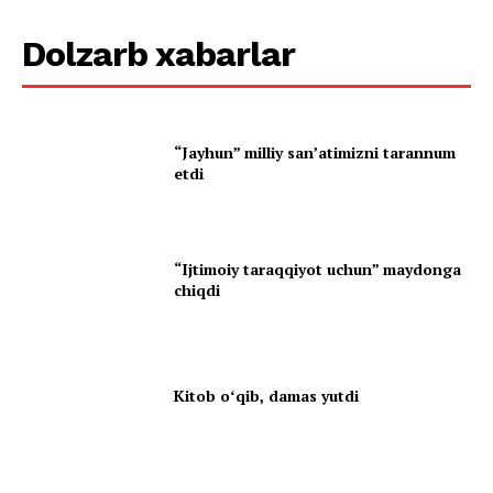
Dolzarb xabarlar
“Jayhun” milliy san’atimizni tarannum
etdi
“Ijtimoiy taraqqiyot uchun” maydonga
chiqdi
Kitob oʻqib, damas yutdi