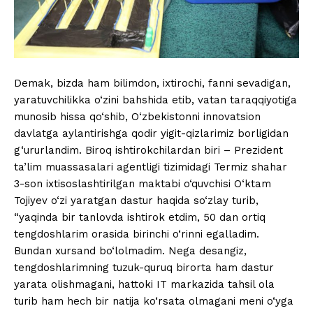
Demak, bizda ham bilimdon, ixtirochi, fanni sevadigan,
yaratuvchilikka o‘zini bahshida etib, vatan taraqqiyotiga
munosib hissa qo‘shib, O‘zbekistonni innovatsion
davlatga aylantirishga qodir yigit-qizlarimiz borligidan
g‘ururlandim. Biroq ishtirokchilardan biri – Prezident
ta’lim muassasalari agentligi tizimidagi Termiz shahar
3-son ixtisoslashtirilgan maktabi o‘quvchisi O‘ktam
Tojiyev o‘zi yaratgan dastur haqida so‘zlay turib,
“yaqinda bir tanlovda ishtirok etdim, 50 dan ortiq
tengdoshlarim orasida birinchi o‘rinni egalladim.
Bundan xursand bo‘lolmadim. Nega desangiz,
tengdoshlarimning tuzuk-quruq birorta ham dastur
yarata olishmagani, hattoki IT markazida tahsil ola
turib ham hech bir natija ko‘rsata olmagani meni o‘yga