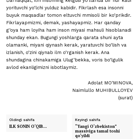
Darhaqiqat, ilm insonning kelgusi yo‘llarida bir nur kabi
yorituvchi yo‘lchi yulduz kabidir. Fikrlash esa insonni
buyuk maqsadlar tomon eltuvchi mmisoli bir ko‘prikdir.
Fikrlayapmizmi, demak, yashayapmiz. Har qanday
g‘oya ham loyiha ham inson miyasi mahsuli hisoblanadi
shunday ekan. Bugungi yoshlarga qarata shuni ayta
olamanki, miyani qiynash kerak, yaratuvchi bo‘lish va
izlanish, o‘zini qiynab ilm o‘rganish kerak. Ana
shundagina chinakamiga Ulug‘bekka, voris bo‘lgulik
avlod ekanligimizni isbotlaymiz.
Adolat MO‘MINOVA,
Naimlullo MUHIBULLOYEV
(surat)
Oldingi sahifa
Keyingi sahifa
ILK SONIN O‘QIB…
“Yangi O‘zbekiston”
massiviga tamal toshi
qo‘yildi