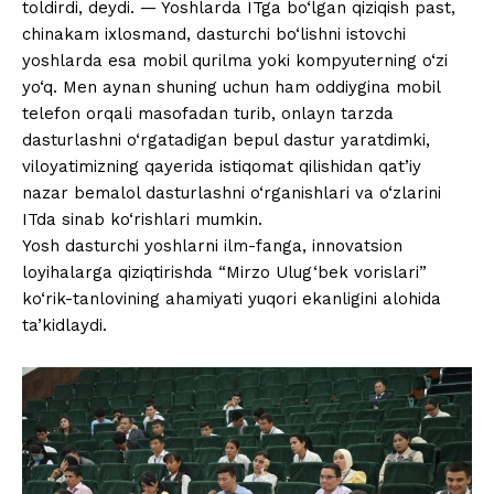
toldirdi, deydi. — Yoshlarda ITga bo‘lgan qiziqish past,
chinakam ixlosmand, dasturchi bo‘lishni istovchi
yoshlarda esa mobil qurilma yoki kompyuterning o‘zi
yo‘q. Men aynan shuning uchun ham oddiygina mobil
telefon orqali masofadan turib, onlayn tarzda
dasturlashni o‘rgatadigan bepul dastur yaratdimki,
viloyatimizning qayerida istiqomat qilishidan qat’iy
nazar bemalol dasturlashni o‘rganishlari va o‘zlarini
ITda sinab ko‘rishlari mumkin.
Yosh dasturchi yoshlarni ilm-fanga, innovatsion
loyihalarga qiziqtirishda “Mirzo Ulug‘bek vorislari”
ko‘rik-tanlovining ahamiyati yuqori ekanligini alohida
ta’kidlaydi.