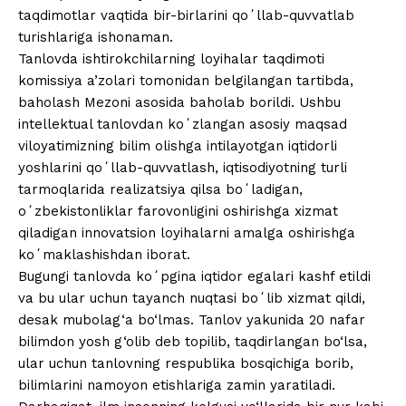
taqdimotlar vaqtida bir-birlarini qoʻllab-quvvatlab
turishlariga ishonaman.
Tanlovda ishtirokchilarning loyihalar taqdimoti
komissiya a’zolari tomonidan belgilangan tartibda,
baholash Mezoni asosida baholab borildi. Ushbu
intellektual tanlovdan koʻzlangan asosiy maqsad
viloyatimizning bilim olishga intilayotgan iqtidorli
yoshlarini qoʻllab-quvvatlash, iqtisodiyotning turli
tarmoqlarida realizatsiya qilsa boʻladigan,
oʻzbekistonliklar farovonligini oshirishga xizmat
qiladigan innovatsion loyihalarni amalga oshirishga
koʻmaklashishdan iborat.
Bugungi tanlovda koʻpgina iqtidor egalari kashf etildi
va bu ular uchun tayanch nuqtasi boʻlib xizmat qildi,
desak mubolag‘a bo‘lmas. Tanlov yakunida 20 nafar
bilimdon yosh g‘olib deb topilib, taqdirlangan bo‘lsa,
ular uchun tanlovning respublika bosqichiga borib,
bilimlarini namoyon etishlariga zamin yaratiladi.