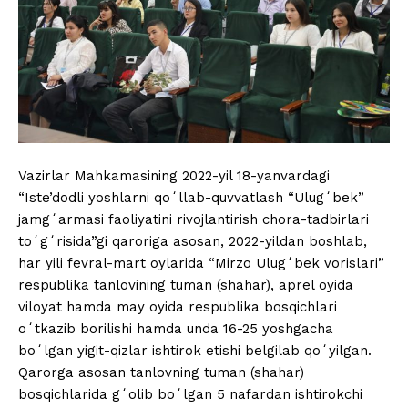
Vazirlar Mahkamasining 2022-yil 18-yanvardagi
“Iste’dodli yoshlarni qoʻllab-quvvatlash “Ulugʻbek”
jamgʻarmasi faoliyatini rivojlantirish chora-tadbirlari
toʻgʻrisida”gi qaroriga asosan, 2022-yildan boshlab,
har yili fevral-mart oylarida “Mirzo Ulugʻbek vorislari”
respublika tanlovining tuman (shahar), aprel oyida
viloyat hamda may oyida respublika bosqichlari
oʻtkazib borilishi hamda unda 16-25 yoshgacha
boʻlgan yigit-qizlar ishtirok etishi belgilab qoʻyilgan.
Qarorga asosan tanlovning tuman (shahar)
bosqichlarida gʻolib boʻlgan 5 nafardan ishtirokchi