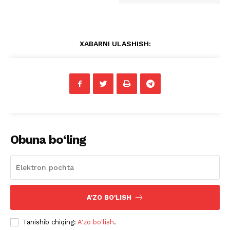
XABARNI ULASHISH:
Obuna bo‘ling
A'ZO BO'LISH
Tanishib chiqing:
A'zo bo'lish
.