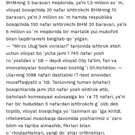
BHMning 5 baravari miqdorida, ya’ni 1,5 million soʻm,
viloyat bosqichida 20 nafar ishtirokchi BHMning 10
baravari, ya’ni 3 million soʻm hamda respublika
bosqichida 100 nafar ishtirokchi BHM 20 baravari, ya’ni
6 million soʻm miqdorida bir martalik pul mukofoti
bilan taqdirlanishi belgilab qoʻyilgan.
— “Mirzo Ulug‘bek vorislari” tanlovida ishtirok etish
uchun viloyat boʻyicha jami 1 745 nafar yosh
roʻyxatdan oʻtdi – deydi viloyat Oliy ta’lim, fan va
innovatsiyalar boshqarmasi boshligʻi Sh.Kichkilov. —
Ularning 1098 nafari dastlabki IT-test sinovidan
muvaffaqiyatli oʻtdi. Tanlovning tuman (shahar)
bosqichlarida jami 253 nafar yosh ishtirok etib,
baholash komissiyasi xulosasiga koʻra 75 nafari, ya’ni
har bir hududdan 5 nafardan ishtirokchi gʻolib deb
topilib, viloyat bosqichiga yoʻllanmani qoʻlga kiritdi.
Intellektual musobaqa davomida yoshlarimiz oʻzaro
bilim va tajriba almashib, fikrlari bilan
oʻrtoqlashishlari, yangi doʻstlar orttirishlari,