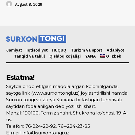
Avgust 8, 2026
Jamiyat
Iqtisodiyot
HUQUQ
Turizm va sport
Adabiyot
Tanqid va tahlil
Qishloq xo’jaligi
YANA
Oʻzbek
Eslatma!
Saytda chop etilgan maqolalargan ko‘chirilganda,
saytga link (www.surxontongi.uz) joylashtirilishi hamda
Surxon tongi va Zarya Surxana birlashgan tahririyati
saytidan fodalanilgan deb yozilishi shart.
Manzil: 190100, Termiz shahri, Shukrona ko‘chasi, 19-A-
uy.
Telefon: 76-224-22-92, 76--224-23-85
E-mail: info@surxontongi.uz