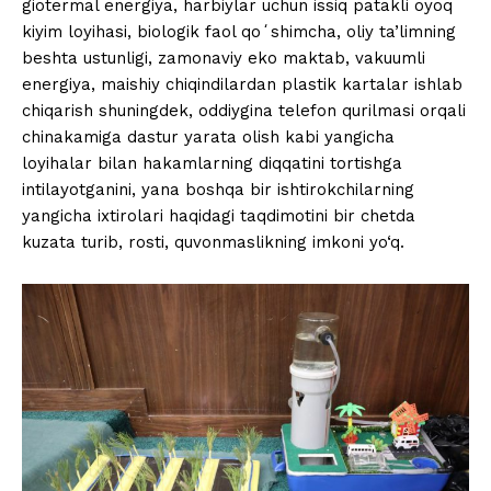
giotermal energiya, harbiylar uchun issiq patakli oyoq
kiyim loyihasi, biologik faol qoʻshimcha, oliy ta’limning
beshta ustunligi, zamonaviy eko maktab, vakuumli
energiya, maishiy chiqindilardan plastik kartalar ishlab
chiqarish shuningdek, oddiygina telefon qurilmasi orqali
chinakamiga dastur yarata olish kabi yangicha
loyihalar bilan hakamlarning diqqatini tortishga
intilayotganini, yana boshqa bir ishtirokchilarning
yangicha ixtirolari haqidagi taqdimotini bir chetda
kuzata turib, rosti, quvonmaslikning imkoni yo‘q.