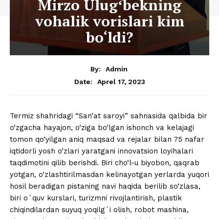
Mirzo Ulugʻbekning
vohalik vorislari kim
bo‘ldi?
By:
Admin
Aprel 17, 2023
Date:
Termiz shahridagi “San’at saroyi” sahnasida qalbida bir
o‘zgacha hayajon, o‘ziga bo‘lgan ishonch va kelajagi
tomon qo‘yilgan aniq maqsad va rejalar bilan 75 nafar
iqtidorli yosh o‘zlari yaratgani innovatsion loyihalari
taqdimotini qilib berishdi. Biri cho‘l-u biyobon, qaqrab
yotgan, o‘zlashtirilmasdan kelinayotgan yerlarda yuqori
hosil beradigan pistaning navi haqida berilib so‘zlasa,
biri oʻquv kurslari, turizmni rivojlantirish, plastik
chiqindilardan suyuq yoqilgʻi olish, robot mashina,