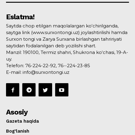
Eslatma!
Saytda chop etilgan maqolalargan ko‘chirilganda,
saytga link (www.surxontongi.uz) joylashtirilishi hamda
Surxon tongi va Zarya Surxana birlashgan tahririyati
saytidan fodalanilgan deb yozilishi shart.
Manzil: 190100, Termiz shahri, Shukrona ko‘chasi, 19-A-
uy.
Telefon: 76-224-22-92, 76--224-23-85
E-mail: info@surxontongi.uz
Asosiy
Gazeta haqida
Bog’lanish