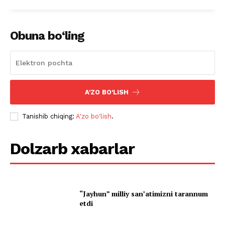
Obuna bo‘ling
A'ZO BO'LISH
Tanishib chiqing:
A'zo bo'lish
.
Dolzarb xabarlar
“Jayhun” milliy san’atimizni tarannum
etdi