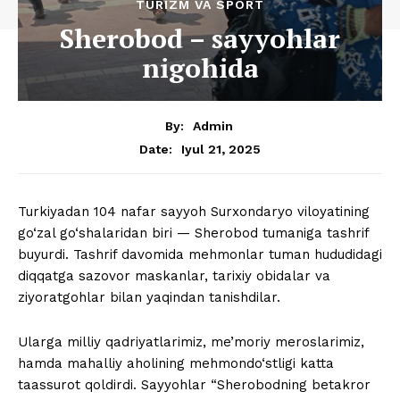
TURIZM VA SPORT
Sherobod – sayyohlar
nigohida
By:
Admin
Iyul 21, 2025
Date:
Turkiyadan 104 nafar sayyoh Surxondaryo viloyatining
go‘zal go‘shalaridan biri — Sherobod tumaniga tashrif
buyurdi. Tashrif davomida mehmonlar tuman hududidagi
diqqatga sazovor maskanlar, tarixiy obidalar va
ziyoratgohlar bilan yaqindan tanishdilar.
Ularga milliy qadriyatlarimiz, me’moriy meroslarimiz,
hamda mahalliy aholining mehmondo‘stligi katta
taassurot qoldirdi. Sayyohlar “Sherobodning betakror