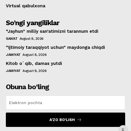
Virtual qabulxona
So'ngi yangiliklar
“Jayhun” milliy san’atimizni tarannum etdi
SAN'AT
Avgust 8, 2026
“Ijtimoiy taraqqiyot uchun” maydonga chiqdi
JAMIYAT
Avgust 8, 2026
Kitob oʻqib, damas yutdi
JAMIYAT
Avgust 8, 2026
Obuna bo‘ling
A'ZO BO'LISH