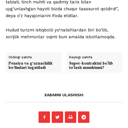
tabiati, tinch muhiti va qadimiy tarix bilan
uyg‘unlashgan hayoti bizda chuqur taassurot qoldirdi”,
deya o‘z hayajonlarini ifoda etdilar.
Hudud turizmi istiqbolli yo‘nalishlardan biri bo‘lib,
xorijlik mehmonlar oqimi buni amalda isbotlamoqda.
Oldingi sahifa
Keyingi sahifa
Pensiya va gʻaznachilik
Super-kontraktni bo‘lib
boʻlimlari tugatiladi
to‘lash mumkinmi?
XABARNI ULASHISH: