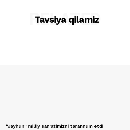
RELATED
Tavsiya qilamiz
“Jayhun” milliy san’atimizni tarannum etdi