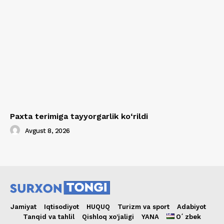
Paxta terimiga tayyorgarlik ko‘rildi
Avgust 8, 2026
Jamiyat
Iqtisodiyot
HUQUQ
Turizm va sport
Adabiyot
Tanqid va tahlil
Qishloq xo’jaligi
YANA
Oʻzbek