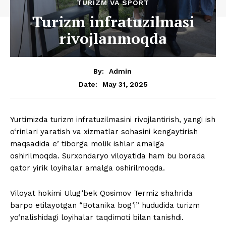
TURIZM VA SPORT
Turizm infratuzilmasi
rivojlanmoqda
By:
Admin
May 31, 2025
Date:
Yurtimizda turizm infratuzilmasini rivojlantirish, yangi ish
o‘rinlari yaratish va xizmatlar sohasini kengaytirish
maqsadida eʼtiborga molik ishlar amalga
oshirilmoqda. Surxondaryo viloyatida ham bu borada
qator yirik loyihalar amalga oshirilmoqda.
Viloyat hokimi Ulug‘bek Qosimov Termiz shahrida
barpo etilayotgan “Botanika bog‘i” hududida turizm
yo‘nalishidagi loyihalar taqdimoti bilan tanishdi.