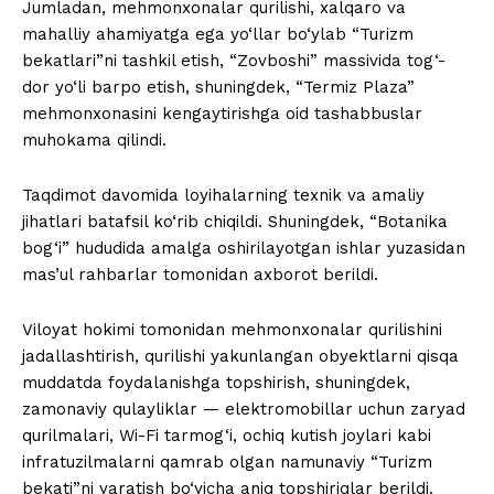
Jumladan, mehmonxonalar qurilishi, xalqaro va
mahalliy ahamiyatga ega yo‘llar bo‘ylab “Turizm
bekatlari”ni tashkil etish, “Zovboshi” massivida tog‘-
dor yo‘li barpo etish, shuningdek, “Termiz Plaza”
mehmonxonasini kengaytirishga oid tashabbuslar
muhokama qilindi.
Taqdimot davomida loyihalarning texnik va amaliy
jihatlari batafsil ko‘rib chiqildi. Shuningdek, “Botanika
bog‘i” hududida amalga oshirilayotgan ishlar yuzasidan
mas’ul rahbarlar tomonidan axborot berildi.
Viloyat hokimi tomonidan mehmonxonalar qurilishini
jadallashtirish, qurilishi yakunlangan obyektlarni qisqa
muddatda foydalanishga topshirish, shuningdek,
zamonaviy qulayliklar — elektromobillar uchun zaryad
qurilmalari, Wi-Fi tarmog‘i, ochiq kutish joylari kabi
infratuzilmalarni qamrab olgan namunaviy “Turizm
bekati”ni yaratish bo‘yicha aniq topshiriqlar berildi.