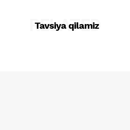
RELATED
Tavsiya qilamiz