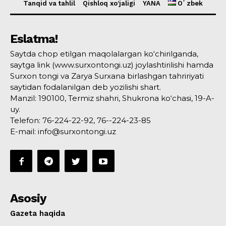
Tanqid va tahlil
Qishloq xo’jaligi
YANA
Oʻzbek
Eslatma!
Saytda chop etilgan maqolalargan ko‘chirilganda,
saytga link (www.surxontongi.uz) joylashtirilishi hamda
Surxon tongi va Zarya Surxana birlashgan tahririyati
saytidan fodalanilgan deb yozilishi shart.
Manzil: 190100, Termiz shahri, Shukrona ko‘chasi, 19-A-
uy.
Telefon: 76-224-22-92, 76--224-23-85
E-mail: info@surxontongi.uz
Asosiy
Gazeta haqida