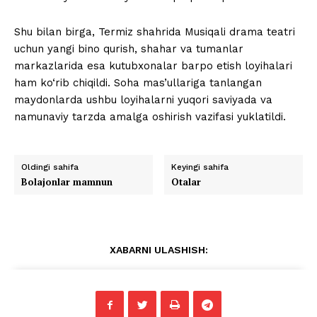
Shu bilan birga, Termiz shahrida Musiqali drama teatri
uchun yangi bino qurish, shahar va tumanlar
markazlarida esa kutubxonalar barpo etish loyihalari
ham ko‘rib chiqildi. Soha mas’ullariga tanlangan
maydonlarda ushbu loyihalarni yuqori saviyada va
namunaviy tarzda amalga oshirish vazifasi yuklatildi.
Oldingi sahifa
Keyingi sahifa
Bolajonlar mamnun
Otalar
XABARNI ULASHISH: