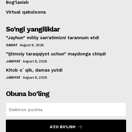
Bog’lanish
Virtual qabulxona
So'ngi yangiliklar
“Jayhun” milliy san’atimizni tarannum etdi
SAN'AT
Avgust 8, 2026
“Ijtimoiy taraqqiyot uchun” maydonga chiqdi
JAMIYAT
Avgust 8, 2026
Kitob oʻqib, damas yutdi
JAMIYAT
Avgust 8, 2026
Obuna bo‘ling
A'ZO BO'LISH