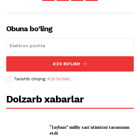
Obuna bo‘ling
A'ZO BO'LISH
Tanishib chiqing:
A'zo bo'lish
.
Dolzarb xabarlar
“Jayhun” milliy san’atimizni tarannum
etdi