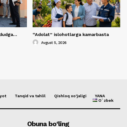
hududga…
“Adolat” islohotlarga kamarbasta
Avgust 5, 2026
yot
Tanqid va tahlil
Qishloq xo’jaligi
YANA
Oʻzbek
Obuna bo‘ling