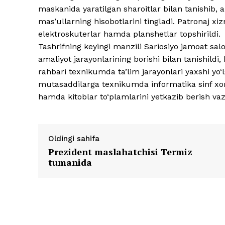
maskanida yaratilgan sharoitlar bilan tanishib, a
mas’ullarning hisobotlarini tingladi. Patronaj xi
elektroskuterlar hamda planshetlar topshirildi.
Tashrifning keyingi manzili Sariosiyo jamoat salo
amaliyot jarayonlarining borishi bilan tanishildi, 
rahbari texnikumda ta’lim jarayonlari yaxshi yo‘l
mutasaddilarga texnikumda informatika sinf xon
hamda kitoblar to‘plamlarini yetkazib berish vazi
Oldingi sahifa
Prezident maslahatchisi Termiz
tumanida