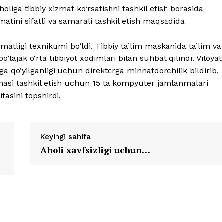
holiga tibbiy xizmat ko‘rsatishni tashkil etish borasida
zmatini sifatli va samarali tashkil etish maqsadida
matligi texnikumi bo‘ldi. Tibbiy ta’lim maskanida ta’lim va
bo‘lajak o‘rta tibbiyot xodimlari bilan suhbat qilindi. Viloyat
ga qo‘yilganligi uchun direktorga minnatdorchilik bildirib,
asi tashkil etish uchun 15 ta kompyuter jamlanmalari
fasini topshirdi.
Keyingi sahifa
Aholi xavfsizligi uchun…