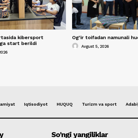
rtasida kibersport
Og‘ir toifadan namunali 
a start berildi
Avgust 5, 2026
2026
amiyat
Iqtisodiyot
HUQUQ
Turizm va sport
Adabi
y
So'ngi yangiliklar