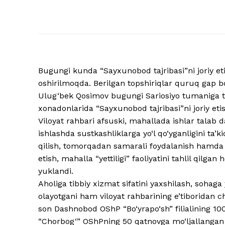
Bugungi kunda “Sayxunobod tajribasi”ni joriy et
oshirilmoqda. Berilgan topshiriqlar quruq gap b
Ulug‘bek Qosimov bugungi Sariosiyo tumaniga tas
xonadonlarida “Sayxunobod tajribasi”ni joriy etis
Viloyat rahbari afsuski, mahallada ishlar talab d
ishlashda sustkashliklarga yo‘l qo‘yganligini ta’k
qilish, tomorqadan samarali foydalanish hamda da
etish, mahalla “yettiligi” faoliyatini tahlil qilgan
yuklandi.
Aholiga tibbiy xizmat sifatini yaxshilash, sohaga
olayotgani ham viloyat rahbarining e’tiboridan
son Dashnobod OShP “Bo‘yrapo‘sh” filialining 1
“Chorbog‘” OShPning 50 qatnovga mo‘ljallangan bi