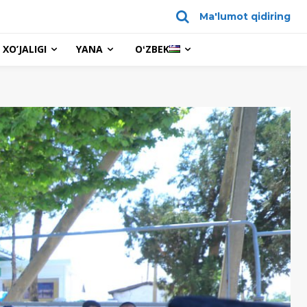
Ma'lumot qidiring
XO’JALIGI
YANA
OʻZBEK