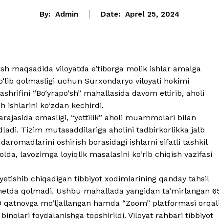
By:
Admin
Date:
Aprel 25, 2024
ish maqsadida viloyatda e’tiborga molik ishlar amalga
o‘lib qolmasligi uchun Surxondaryo viloyati hokimi
hrifini “Bo‘yrapo‘sh” mahallasida davom ettirib, aholi
h ishlarini ko‘zdan kechirdi.
arajasida emasligi, “yettilik” aholi muammolari bilan
idladi. Tizim mutasaddilariga aholini tadbirkorlikka jalb
romadlarini oshirish borasidagi ishlarni sifatli tashkil
 holda, lavozimga loyiqlik masalasini ko‘rib chiqish vazifasi
 yetishib chiqadigan tibbiyot xodimlarining qanday tahsil
 chetda qolmadi. Ushbu mahallada yangidan ta’mirlangan 6
00 qatnovga mo‘ljallangan hamda “Zoom” platformasi orqal
nolari foydalanishga topshirildi. Viloyat rahbari tibbiyot