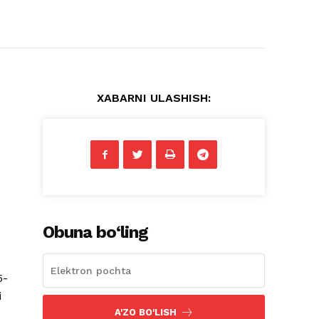
XABARNI ULASHISH:
Obuna bo‘ling
5-
i
A'ZO BO'LISH