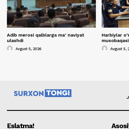
Adib merosi qalblarga maʼnaviyat
Harbiylar o‘
ulashdi
musobaqasig
Avgust 5, 2026
Avgust 5, 
J
Eslatma!
Asosi