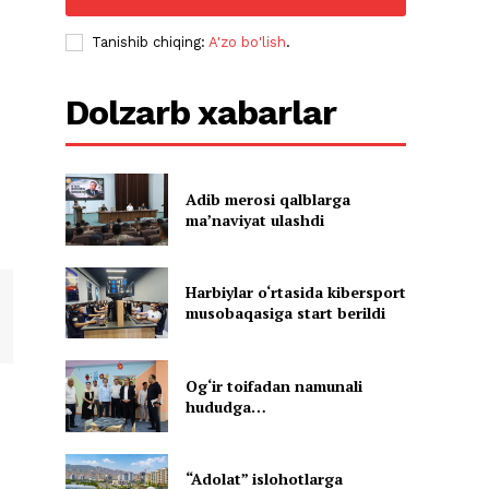
Tanishib chiqing:
A'zo bo'lish
.
Dolzarb xabarlar
Adib merosi qalblarga
maʼnaviyat ulashdi
Harbiylar o‘rtasida kibersport
musobaqasiga start berildi
Og‘ir toifadan namunali
hududga…
“Adolat” islohotlarga