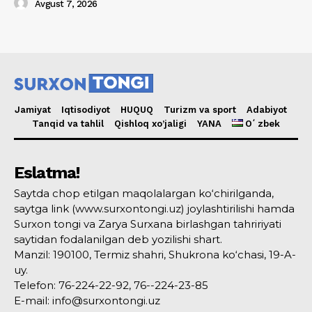
Avgust 7, 2026
Jamiyat
Iqtisodiyot
HUQUQ
Turizm va sport
Adabiyot
Tanqid va tahlil
Qishloq xo’jaligi
YANA
Oʻzbek
Eslatma!
Saytda chop etilgan maqolalargan ko‘chirilganda,
saytga link (www.surxontongi.uz) joylashtirilishi hamda
Surxon tongi va Zarya Surxana birlashgan tahririyati
saytidan fodalanilgan deb yozilishi shart.
Manzil: 190100, Termiz shahri, Shukrona ko‘chasi, 19-A-
uy.
Telefon: 76-224-22-92, 76--224-23-85
E-mail: info@surxontongi.uz