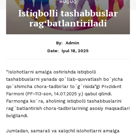
HUQUQ
Istiqbolli tashabbuslar
ragʻbatlantiriladi
By:
Admin
Iyul 18, 2025
Date:
“Islohotlarni amalga oshirishda istiqbolli
tashabbuslarni yanada qoʻllab-quvvatlash boʻyicha
qoʻshimcha chora-tadbirlar toʻgʻrisida”gi Prеzidеnt
Farmoni (PF–113-son, 14.07.2025 y.) qabul qilindi.
Farmonga koʻra, aholining istiqbolli tashabbuslarini
ragʻbatlantirish chora-tadbirlarining asosiy maqsadlari
bеlgilandi.
Jumladan, samarali va xalqchil islohotlarni amalga