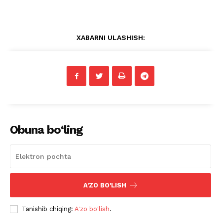
XABARNI ULASHISH:
Obuna bo‘ling
A'ZO BO'LISH
Tanishib chiqing:
A'zo bo'lish
.