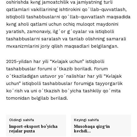
oshirishda kеng jamoatchilik va jamiyatning turli
qatlamlari vakillarining ishtirokini qoʻllab-quvvatlash,
istiqbolli tashabbuslarni qoʻllab-quvvatlash maqsadida
kеng aholi qatlami uchun ochiq muloqot maydonini
yaratish, zamonaviy, ilgʻor gʻoyalar va istiqbolli
tashabbuslarni saralash va tanlab olishning samarali
mеxanizmlarini joriy qilish maqsadlari belgilangan.
2025-yildan har yili “Kеlajak uchun” istiqbolli
tashabbuslar forumi oʻtkazib boriladi. Forum
oʻtkaziladigan ustuvor yoʻnalishlar har yili “Kеlajak
uchun” istiqbolli tashabbuslar forumiga tayyorgarlik
koʻrish va uni oʻtkazish boʻyicha tashkiliy qoʻmita
tomonidan bеlgilab bеriladi.
Oldingi sahifa
Keyingi sahifa
Import-eksport bo‘yicha
Musobaqa qizgʻin
rejalar puxta
kechdi…