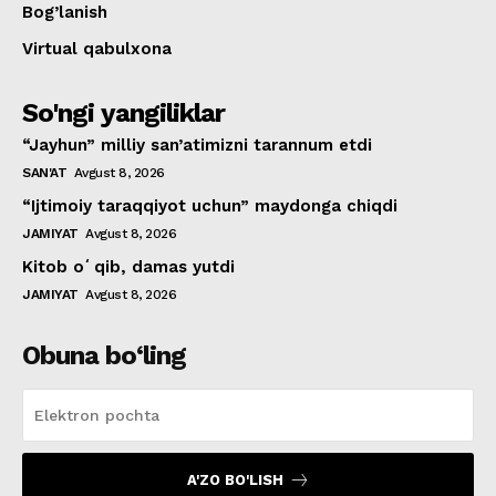
Bog’lanish
Virtual qabulxona
So'ngi yangiliklar
“Jayhun” milliy san’atimizni tarannum etdi
SAN'AT
Avgust 8, 2026
“Ijtimoiy taraqqiyot uchun” maydonga chiqdi
JAMIYAT
Avgust 8, 2026
Kitob oʻqib, damas yutdi
JAMIYAT
Avgust 8, 2026
Obuna bo‘ling
A'ZO BO'LISH