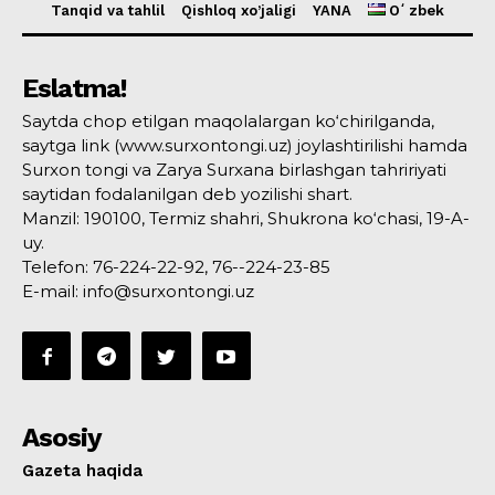
Tanqid va tahlil
Qishloq xo’jaligi
YANA
Oʻzbek
Eslatma!
Saytda chop etilgan maqolalargan ko‘chirilganda,
saytga link (www.surxontongi.uz) joylashtirilishi hamda
Surxon tongi va Zarya Surxana birlashgan tahririyati
saytidan fodalanilgan deb yozilishi shart.
Manzil: 190100, Termiz shahri, Shukrona ko‘chasi, 19-A-
uy.
Telefon: 76-224-22-92, 76--224-23-85
E-mail: info@surxontongi.uz
Asosiy
Gazeta haqida