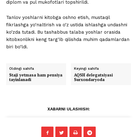
diplom va pul mukofotlari topshirildi.
Tanlov yoshlarni kitobga oshno etish, mustaqil
fikrlashga yo‘naltirish va o‘z ustida ishlashga undashni
ko‘zda tutadi. Bu tashabbus talaba yoshlar orasida
kitobxonlikni keng targ‘ib qilishda muhim qadamlardan
biri bo‘ldi.
Oldingi sahifa
Keyingi sahifa
Staji yetmasa ham pensiya
AQSH delegatsiyasi
tayinlanadi
Surxondaryoda
XABARNI ULASHISH: