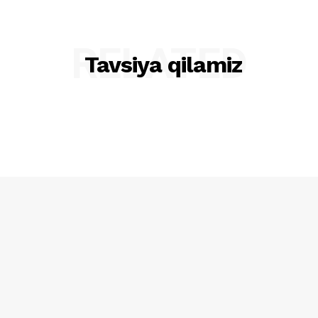
RELATED
Tavsiya qilamiz