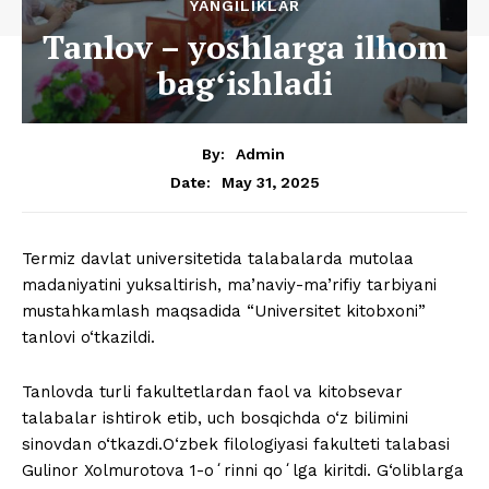
YANGILIKLAR
Tanlov – yoshlarga ilhom
bagʻishladi
By:
Admin
May 31, 2025
Date:
Termiz davlat universitetida talabalarda mutolaa
madaniyatini yuksaltirish, ma’naviy-ma’rifiy tarbiyani
mustahkamlash maqsadida “Universitet kitobxoni”
tanlovi o‘tkazildi.
Tanlovda turli fakultetlardan faol va kitobsevar
talabalar ishtirok etib, uch bosqichda o‘z bilimini
sinovdan o‘tkazdi.O‘zbek filologiyasi fakulteti talabasi
Gulinor Xolmurotova 1-oʻrinni qoʻlga kiritdi. G‘oliblarga