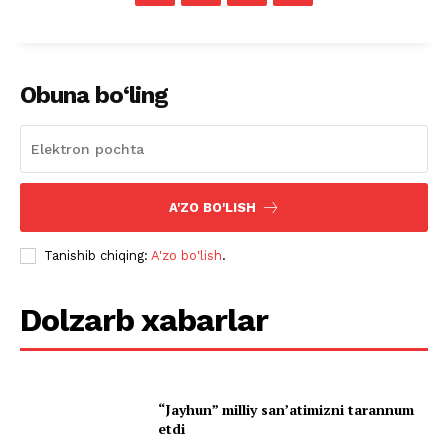
Obuna bo‘ling
A'ZO BO'LISH
Tanishib chiqing:
A'zo bo'lish
.
Dolzarb xabarlar
“Jayhun” milliy san’atimizni tarannum
etdi