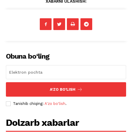
XABARNI ULASHISH:
Obuna bo‘ling
A'ZO BO'LISH
Tanishib chiqing:
A'zo bo'lish
.
Dolzarb xabarlar