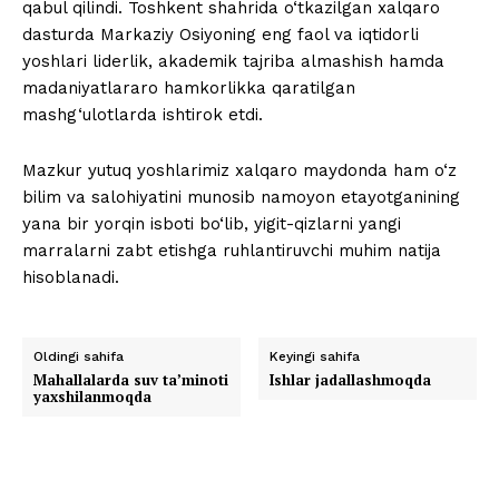
qabul qilindi. Toshkent shahrida o‘tkazilgan xalqaro
dasturda Markaziy Osiyoning eng faol va iqtidorli
yoshlari liderlik, akademik tajriba almashish hamda
madaniyatlararo hamkorlikka qaratilgan
mashg‘ulotlarda ishtirok etdi.
Mazkur yutuq yoshlarimiz xalqaro maydonda ham o‘z
bilim va salohiyatini munosib namoyon etayotganining
yana bir yorqin isboti bo‘lib, yigit-qizlarni yangi
marralarni zabt etishga ruhlantiruvchi muhim natija
hisoblanadi.
Oldingi sahifa
Keyingi sahifa
Mahallalarda suv ta’minoti
Ishlar jadallashmoqda
yaxshilanmoqda