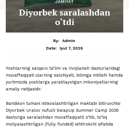
JAMIYAT
Diyorbek saralashdan
o‘tdi
By:
Admin
Iyul 7, 2026
Date:
Yoshlarning xalqaro ta’lim va rivojlanish dasturlaridagi
muvaffaqiyati ularning salohiyati, bilimga intilishi hamda
yurtimizda yoshlarga yaratilayotgan imkoniyatlarning
amaliy natijasidir.
Bandixon tumani ixtisoslashtirilgan maktabi bitiruvchisi
Diyorbek Uralov nufuzli SwapUp Summer Camp 2026
dasturiga saralashdan muvaffaqiyatli o‘tib, to‘liq
moliyalashtirilgan (Fully Funded) ishtirokchi sifatida