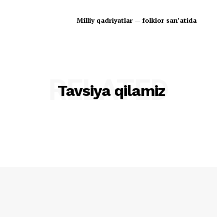
Milliy qadriyatlar — folklor san’atida
RELATED
Tavsiya qilamiz