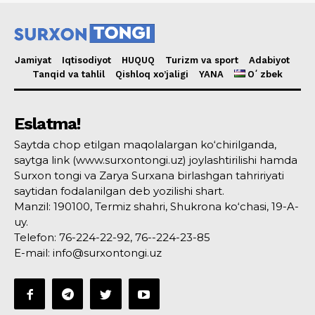
Jamiyat
Iqtisodiyot
HUQUQ
Turizm va sport
Adabiyot
Tanqid va tahlil
Qishloq xo’jaligi
YANA
Oʻzbek
Eslatma!
Saytda chop etilgan maqolalargan ko‘chirilganda,
saytga link (www.surxontongi.uz) joylashtirilishi hamda
Surxon tongi va Zarya Surxana birlashgan tahririyati
saytidan fodalanilgan deb yozilishi shart.
Manzil: 190100, Termiz shahri, Shukrona ko‘chasi, 19-A-
uy.
Telefon: 76-224-22-92, 76--224-23-85
E-mail: info@surxontongi.uz