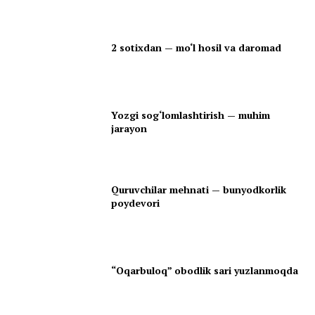
2 sotixdan — mo‘l hosil va daromad
Yozgi sog‘lomlashtirish — muhim
jarayon
Quruvchilar mehnati — bunyodkorlik
poydevori
“Oqarbuloq” obodlik sari yuzlanmoqda