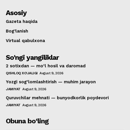
Asosiy
Gazeta haqida
Bog’lanish
Virtual qabulxona
So'ngi yangiliklar
2 sotixdan — mo‘l hosil va daromad
QISHLOQ XO'JALIGI
Avgust 9, 2026
Yozgi sog‘lomlashtirish — muhim jarayon
JAMIYAT
Avgust 9, 2026
Quruvchilar mehnati — bunyodkorlik poydevori
JAMIYAT
Avgust 9, 2026
Obuna bo‘ling