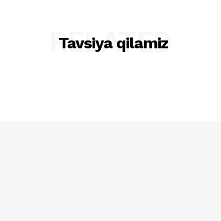
RELATED
Tavsiya qilamiz