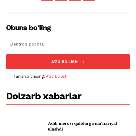
Obuna bo‘ling
A'ZO BO'LISH
Tanishib chiqing:
A'zo bo'lish
.
Dolzarb xabarlar
Adib merosi qalblarga maʼnaviyat
ulashdi