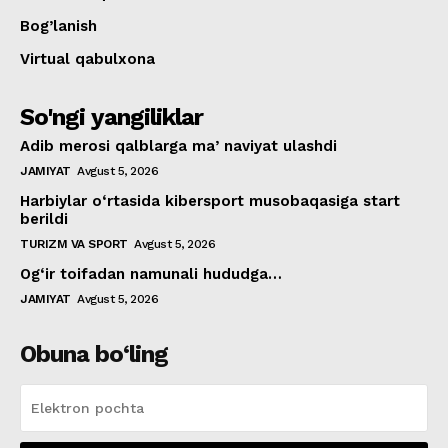
Bog’lanish
Virtual qabulxona
So'ngi yangiliklar
Adib merosi qalblarga maʼnaviyat ulashdi
JAMIYAT
Avgust 5, 2026
Harbiylar o‘rtasida kibersport musobaqasiga start
berildi
TURIZM VA SPORT
Avgust 5, 2026
Og‘ir toifadan namunali hududga…
JAMIYAT
Avgust 5, 2026
Obuna bo‘ling