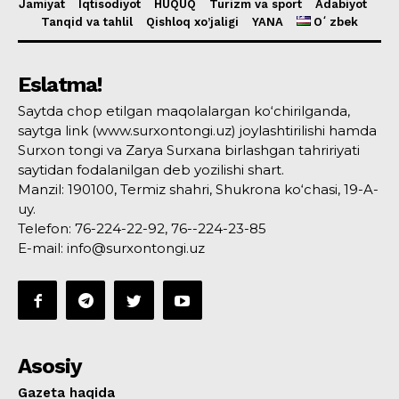
Jamiyat
Iqtisodiyot
HUQUQ
Turizm va sport
Adabiyot
Tanqid va tahlil
Qishloq xo’jaligi
YANA
Oʻzbek
Eslatma!
Saytda chop etilgan maqolalargan ko‘chirilganda,
saytga link (www.surxontongi.uz) joylashtirilishi hamda
Surxon tongi va Zarya Surxana birlashgan tahririyati
saytidan fodalanilgan deb yozilishi shart.
Manzil: 190100, Termiz shahri, Shukrona ko‘chasi, 19-A-
uy.
Telefon: 76-224-22-92, 76--224-23-85
E-mail: info@surxontongi.uz
Asosiy
Gazeta haqida