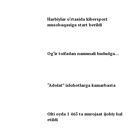
Harbiylar o‘rtasida kibersport
musobaqasiga start berildi
Og‘ir toifadan namunali hududga…
“Adolat” islohotlarga kamarbasta
Olti oyda 1 465 ta murojaat ijobiy hal
etildi