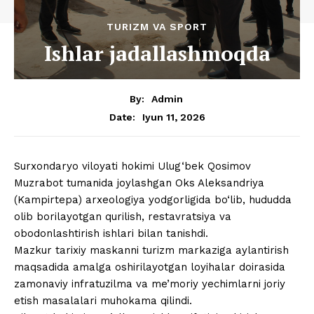
TURIZM VA SPORT
Ishlar jadallashmoqda
By:
Admin
Iyun 11, 2026
Date:
Surxondaryo viloyati hokimi Ulug‘bek Qosimov
Muzrabot tumanida joylashgan Oks Aleksandriya
(Kampirtepa) arxeologiya yodgorligida bo‘lib, hududda
olib borilayotgan qurilish, restavratsiya va
obodonlashtirish ishlari bilan tanishdi.
Mazkur tarixiy maskanni turizm markaziga aylantirish
maqsadida amalga oshirilayotgan loyihalar doirasida
zamonaviy infratuzilma va me’moriy yechimlarni joriy
etish masalalari muhokama qilindi.