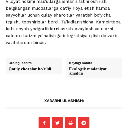
Viloyat hokimi mas’ullarga ishlar sifatini oshirish,
belgilangan muddatlarga qat’iy rioya etish hamda
sayyohlar uchun qulay sharoitlar yaratish bo‘yicha
tegishli topshiriqlar berdi. Ta’kidlanishicha, Kampirtepa
kabi noyob yodgorliklarni asrab-avaylash va ularni
xalqaro turizm yo‘nalishiga integratsiya qilish dolzarb
vazifalardan biridir.
Oldingi sahifa
Keyingi sahifa
Qat’iy choralar ko‘rildi
Ekologik madaniyat
amalda
XABARNI ULASHISH: