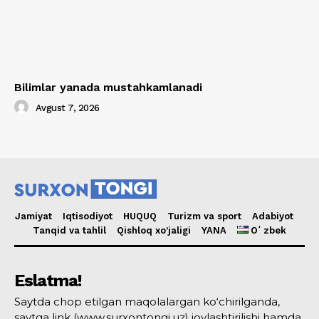
Bilimlar yanada mustahkamlanadi
Avgust 7, 2026
Jamiyat
Iqtisodiyot
HUQUQ
Turizm va sport
Adabiyot
Tanqid va tahlil
Qishloq xo’jaligi
YANA
Oʻzbek
Eslatma!
Saytda chop etilgan maqolalargan ko‘chirilganda,
saytga link (www.surxontongi.uz) joylashtirilishi hamda