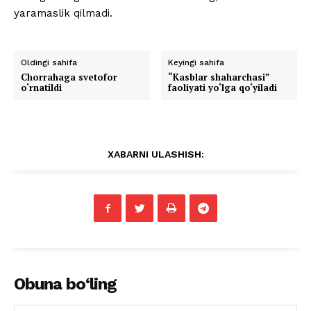
yaramaslik qilmadi.
Oldingi sahifa
Keyingi sahifa
Chorrahaga svetofor
“Kasblar shaharchasi”
o‘rnatildi
faoliyati yo‘lga qo‘yiladi
XABARNI ULASHISH:
Obuna bo‘ling