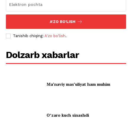
A'ZO BO'LISH
Tanishib chiqing:
A'zo bo'lish
.
Dolzarb xabarlar
Ma’naviy mas’uliyat ham muhim
Oʻzaro kuch sinashdi