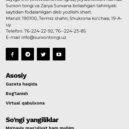
Surxon tongi va Zarya Surxana birlashgan tahririyati
saytidan fodalanilgan deb yozilishi shart.
Manzil: 190100, Termiz shahri, Shukrona ko‘chasi, 19-A-
uy.
Telefon: 76-224-22-92, 76--224-23-85
E-mail: info@surxontongi.uz
Asosiy
Gazeta haqida
Bog’lanish
Virtual qabulxona
So'ngi yangiliklar
Ma’naviy mas’uliyat ham muhim