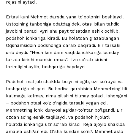
rejasini aytadi.
Ertasi kuni Mehmet darsda yana to‘polonini boshlaydi.
Ustozining tanbehiga odatdagidek, otasi bilan tahdid
javobini beradi. Ayni shu payt to‘satdan eshik ochilib,
podshoh ichkariga kiradi. Bu holatdan g‘azablangan
Oqshamsiddin podshohga qarab baqiradi. Bir tarsaki
urib deydi: “Hech kim dars vaqtida ichkariga bunday
tarzda kirishi mumkin emas”. Izn so‘rab kirishi
lozimligini aytib, tashqariga haydaydi.
Podshoh mahjub shaklda bo‘ynini egib, uzr so‘raydi va
tashqariga chiqadi. Bu hodisa qarshisida Mehmetning tili
kalimaga kelmay, nima qilishini bilmay qoladi. Ishongani
– podshoh otasi ko‘z o‘ngida tarsaki yegan edi.
Mehmetning ichki dunyosi ag‘dar-to‘ntar bo‘lgandi. Bir
ozdan so‘ng eshik taqillaydi, va podshoh hijolatli
holatda ichkariga uzr so‘rab kiradi. Reja ajoyib shaklda
amalga oshgan edi. O‘sha kundan so‘ng, Mehmet aslo