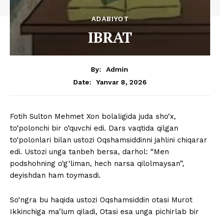
ADABIYOT
IBRAT
By:
Admin
Yanvar 8, 2026
Date:
Fotih Sulton Mehmet Xon bolaligida juda sho‘x,
to‘polonchi bir o‘quvchi edi. Dars vaqtida qilgan
to‘polonlari bilan ustozi Oqshamsiddinni jahlini chiqarar
edi. Ustozi unga tanbeh bersa, darhol: “Men
podshohning o‘g‘liman, hech narsa qilolmaysan”,
deyishdan ham toymasdi.
So‘ngra bu haqida ustozi Oqshamsiddin otasi Murot
Ikkinchiga ma’lum qiladi, Otasi esa unga pichirlab bir