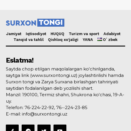
Jamiyat
Iqtisodiyot
HUQUQ
Turizm va sport
Adabiyot
Tanqid va tahlil
Qishloq xo’jaligi
YANA
Oʻzbek
Eslatma!
Saytda chop etilgan maqolalargan ko‘chirilganda,
saytga link (www.surxontongi.uz) joylashtirilishi hamda
Surxon tongi va Zarya Surxana birlashgan tahririyati
saytidan fodalanilgan deb yozilishi shart.
Manzil: 190100, Termiz shahri, Shukrona ko‘chasi, 19-A-
uy.
Telefon: 76-224-22-92, 76--224-23-85
E-mail: info@surxontongi.uz