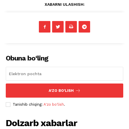
XABARNI ULASHISH:
Obuna bo‘ling
A'ZO BO'LISH
Tanishib chiqing:
A'zo bo'lish
.
Dolzarb xabarlar