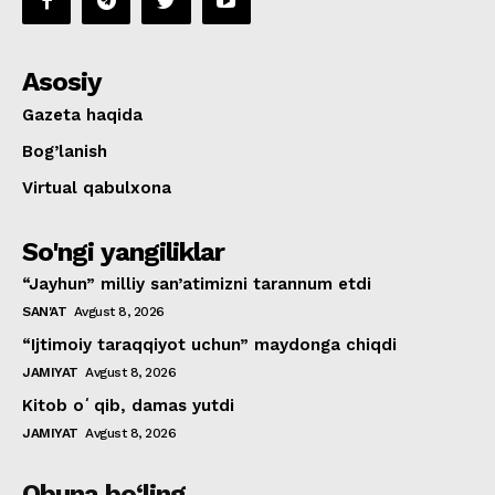
Asosiy
Gazeta haqida
Bog’lanish
Virtual qabulxona
So'ngi yangiliklar
“Jayhun” milliy san’atimizni tarannum etdi
SAN'AT
Avgust 8, 2026
“Ijtimoiy taraqqiyot uchun” maydonga chiqdi
JAMIYAT
Avgust 8, 2026
Kitob oʻqib, damas yutdi
JAMIYAT
Avgust 8, 2026
Obuna bo‘ling