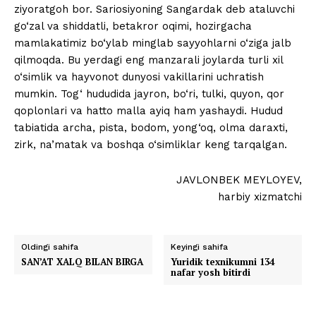
ziyoratgoh bor. Sariosiyoning Sangardak deb ataluvchi
go‘zal va shiddatli, betakror oqimi, hozirgacha
mamlakatimiz bo‘ylab minglab sayyohlarni o‘ziga jalb
qilmoqda. Bu yerdagi eng manzarali joylarda turli xil
o‘simlik va hayvonot dunyosi vakillarini uchratish
mumkin. Tog‘ hududida jayron, bo‘ri, tulki, quyon, qor
qoplonlari va hatto malla ayiq ham yashaydi. Hudud
tabiatida archa, pista, bodom, yong‘oq, olma daraxti,
zirk, na’matak va boshqa o‘simliklar keng tarqalgan.
JAVLONBEK MEYLOYEV,
harbiy xizmatchi
Oldingi sahifa
Keyingi sahifa
SAN’AT XALQ BILAN BIRGA
Yuridik texnikumni 134
nafar yosh bitirdi