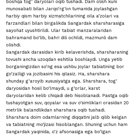
boshqa tog‘ daryolari oqib tushadi. Dam olish kuni
munosabati bilan Jarqo‘rg‘on tumanida joylashgan
harbiy qism harbiy xizmatchilarining oila a’zolari va
farzandlari bilan birgalikda Sangardak sharsharasiga
sayohat uyushtirildi. Ular tabiat manzaralaridan
bahramand bo‘lib, bahri dili ochildi, mazmunli dam
olishdi.
Sangardak darasidan kirib kelaverishda, sharsharaning
tovushi ancha uzoqdan eshitila boshlaydi. Unga yetib
borganingizdan so‘ng esa ushbu joylar tabiatining bor
go‘zalligi va jozibasini his qilasiz. Ha, sharshara
shunday g‘aroyib xususiyatga ega. Sharshara, tog‘
daryosidan hosil bo‘lmaydi, u g‘orlar, karst
daryolaridan kelib chiqadi deb hisoblanadi. Pastga oqib
tushayotgan suv, qoyalar va suv o‘simliklari orasidan 20
metrlik balandlikdan sharshara oqib tushadi.
Sharshara doim odamlarning diqqatini jalb qilib kelgan
va tabiatning mo‘jizasi hisoblangan. Shuning uchun ham
Sangardak yaqinida, o‘z afsonasiga ega bo‘lgan