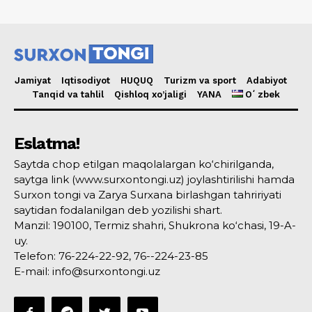
Jamiyat
Iqtisodiyot
HUQUQ
Turizm va sport
Adabiyot
Tanqid va tahlil
Qishloq xo’jaligi
YANA
Oʻzbek
Eslatma!
Saytda chop etilgan maqolalargan ko‘chirilganda,
saytga link (www.surxontongi.uz) joylashtirilishi hamda
Surxon tongi va Zarya Surxana birlashgan tahririyati
saytidan fodalanilgan deb yozilishi shart.
Manzil: 190100, Termiz shahri, Shukrona ko‘chasi, 19-A-
uy.
Telefon: 76-224-22-92, 76--224-23-85
E-mail: info@surxontongi.uz