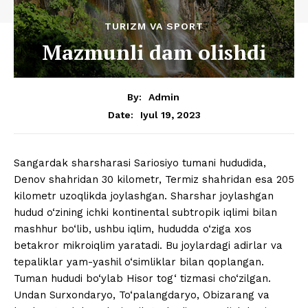
TURIZM VA SPORT
Mazmunli dam olishdi
By:
Admin
Iyul 19, 2023
Date:
Sangardak sharsharasi Sariosiyo tumani hududida,
Denov shahridan 30 kilometr, Termiz shahridan esa 205
kilometr uzoqlikda joylashgan. Sharshar joylashgan
hudud o‘zining ichki kontinental subtropik iqlimi bilan
mashhur bo‘lib, ushbu iqlim, hududda o‘ziga xos
betakror mikroiqlim yaratadi. Bu joylardagi adirlar va
tepaliklar yam-yashil o‘simliklar bilan qoplangan.
Tuman hududi bo‘ylab Hisor tog‘ tizmasi cho‘zilgan.
Undan Surxondaryo, To‘palangdaryo, Obizarang va