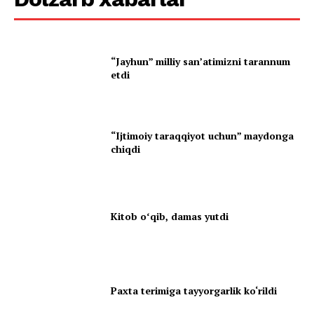
“Jayhun” milliy san’atimizni tarannum
etdi
“Ijtimoiy taraqqiyot uchun” maydonga
chiqdi
Kitob oʻqib, damas yutdi
Paxta terimiga tayyorgarlik ko‘rildi