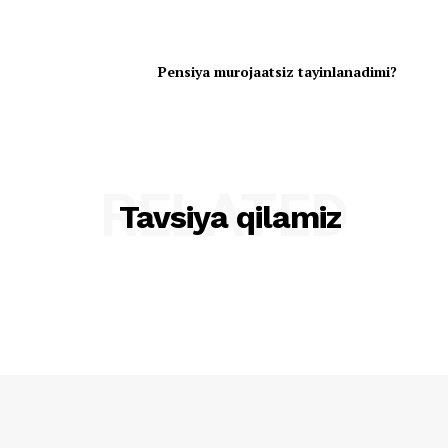
Pensiya murojaatsiz tayinlanadimi?
RELATED
Tavsiya qilamiz