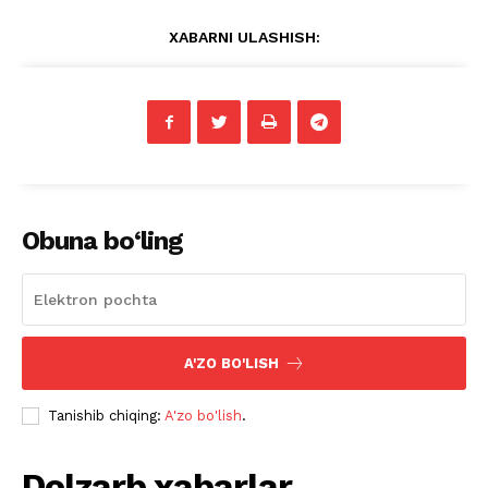
XABARNI ULASHISH:
Obuna bo‘ling
A'ZO BO'LISH
Tanishib chiqing:
A'zo bo'lish
.
Dolzarb xabarlar