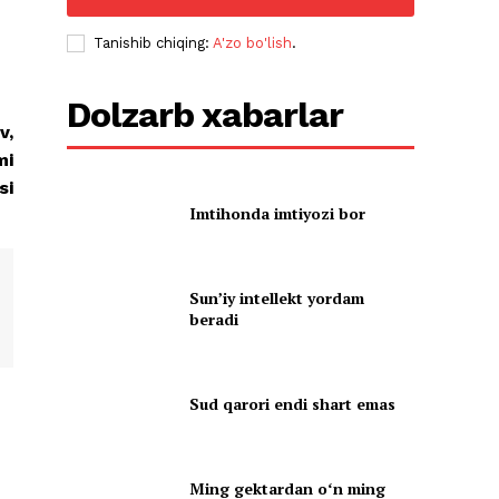
Tanishib chiqing:
A'zo bo'lish
.
Dolzarb xabarlar
v,
mi
si
Imtihonda imtiyozi bor
Sun’iy intellekt yordam
beradi
Sud qarori endi shart emas
Ming gektardan oʻn ming