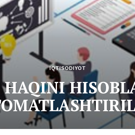
IQTISODIYOT
H HAQINI HISOBL
OMATLASHTIRI