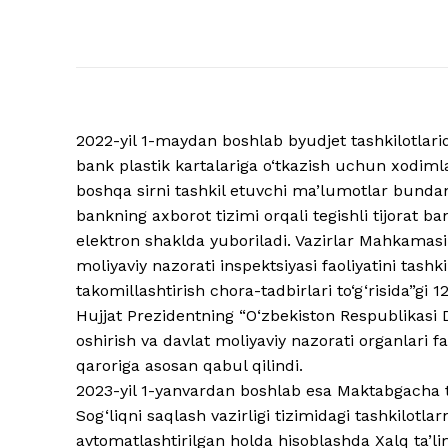
2022-yil 1-maydan boshlab byudjet tashkilotlarid
bank plastik kartalariga o‘tkazish uchun xodimlar
boshqa sirni tashkil etuvchi ma’lumotlar bundan
bankning axborot tizimi orqali tegishli tijorat b
elektron shaklda yuboriladi. Vazirlar Mahkamasi
moliyaviy nazorati inspektsiyasi faoliyatini tash
takomillashtirish chora-tadbirlari to‘g‘risida”gi
Hujjat Prezidentning “O‘zbekiston Respublikasi D
oshirish va davlat moliyaviy nazorati organlari fao
qaroriga asosan qabul qilindi.
2023-yil 1-yanvardan boshlab esa Maktabgacha ta’l
Sog‘liqni saqlash vazirligi tizimidagi tashkilotla
avtomatlashtirilgan holda hisoblashda Xalq ta’limi