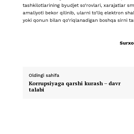
tashkilotlarining byudjet so‘rovlari, xarajatlar s
amaliyoti bekor qilinib, ularni to‘liq elektron sha
yoki qonun bilan qo‘riqlanadigan boshqa sirni t
Surxo
Oldingi sahifa
Korrupsiyaga qarshi kurash – davr
talabi