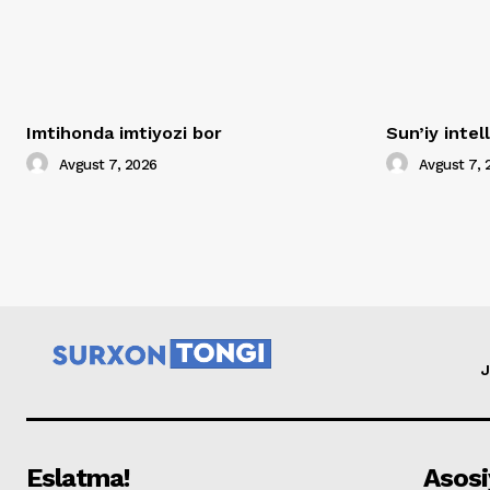
Imtihonda imtiyozi bor
Sun’iy inte
Avgust 7, 2026
Avgust 7, 
J
Eslatma!
Asosi