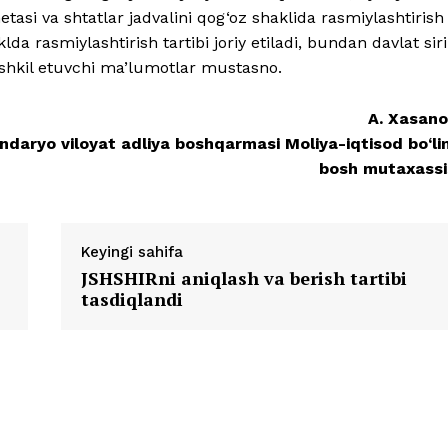
metasi va shtatlar jadvalini qog‘oz shaklida rasmiylashtirish
klda rasmiylashtirish tartibi joriy etiladi, bundan davlat siri
ashkil etuvchi ma’lumotlar mustasno.
A. Xasano
ndaryo viloyat adliya boshqarmasi Moliya-iqtisod bo‘li
bosh mutaxassi
Keyingi sahifa
JSHSHIRni aniqlash va berish tartibi
tasdiqlandi