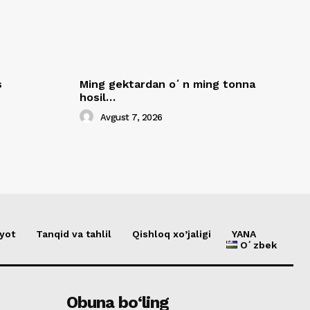
s
Ming gektardan oʻn ming tonna
hosil…
Avgust 7, 2026
yot
Tanqid va tahlil
Qishloq xo’jaligi
YANA
Oʻzbek
Obuna bo‘ling