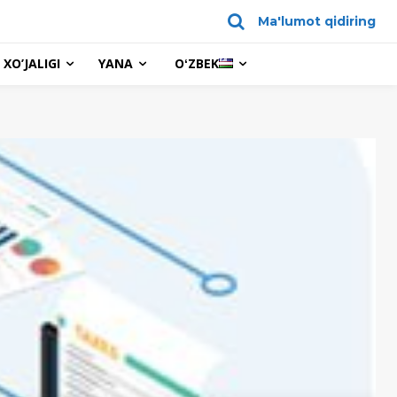
Ma'lumot qidiring
XO’JALIGI
YANA
OʻZBEK