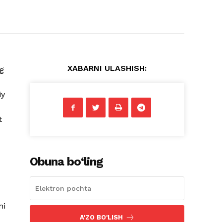
XABARNI ULASHISH:
ng
iy
t
Obuna bo‘ling
ni
A'ZO BO'LISH