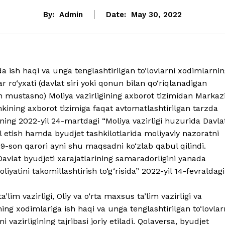
By:
Admin
Date:
May 30, 2022
a ish haqi va unga tenglashtirilgan to‘lovlarni xodimlarni
 ro‘yxati (davlat siri yoki qonun bilan qo‘riqlanadigan
 mustasno) Moliya vazirligining axborot tizimidan Markaz
ankining axborot tizimiga faqat avtomatlashtirilgan tarzda
ning 2022-yil 24-martdagi “Moliya vazirligi huzurida Davla
kil etish hamda byudjet tashkilotlarida moliyaviy nazoratni
 129-son qarori ayni shu maqsadni ko‘zlab qabul qilindi.
avlat byudjeti xarajatlarining samaradorligini yanada
liyatini takomillashtirish to‘g‘risida” 2022-yil 14-fevraldagi
im vazirligi, Oliy va o‘rta maxsus ta’lim vazirligi va
rning xodimlariga ish haqi va unga tenglashtirilgan to‘lovlar
 vazirligining tajribasi joriy etiladi. Qolaversa, byudjet