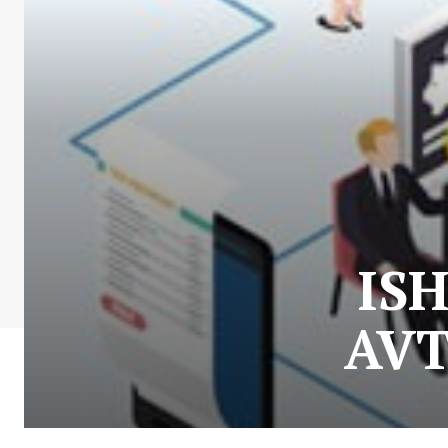
IS
AVT