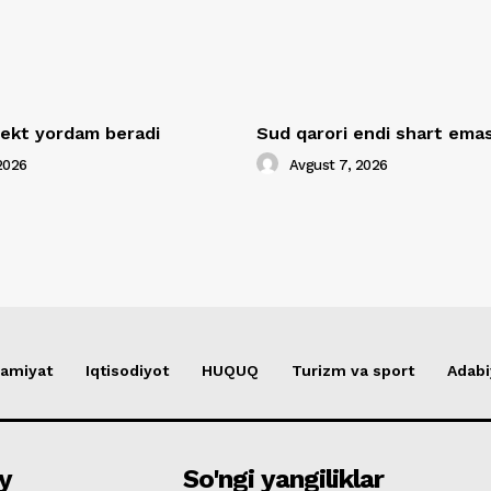
llekt yordam beradi
Sud qarori endi shart ema
2026
Avgust 7, 2026
amiyat
Iqtisodiyot
HUQUQ
Turizm va sport
Adabi
y
So'ngi yangiliklar