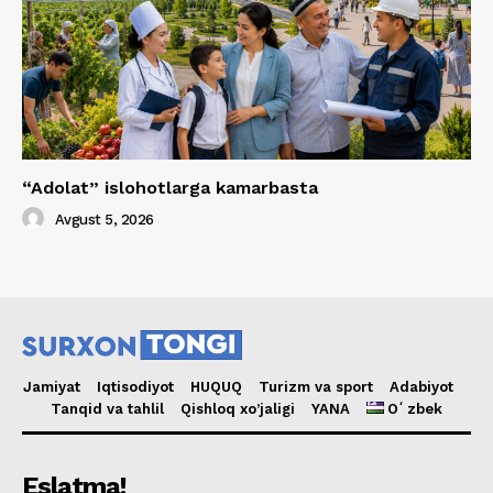
“Adolat” islohotlarga kamarbasta
Avgust 5, 2026
Jamiyat
Iqtisodiyot
HUQUQ
Turizm va sport
Adabiyot
Tanqid va tahlil
Qishloq xo’jaligi
YANA
Oʻzbek
Eslatma!