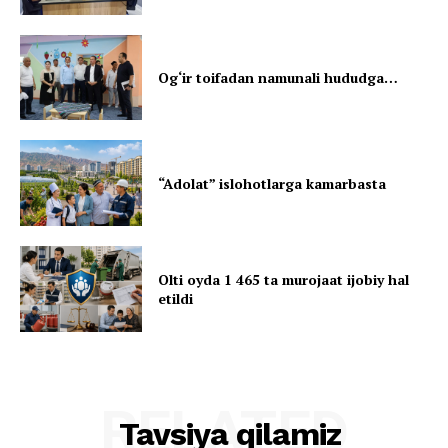
Og‘ir toifadan namunali hududga…
“Adolat” islohotlarga kamarbasta
Olti oyda 1 465 ta murojaat ijobiy hal
etildi
RELATED
Tavsiya qilamiz