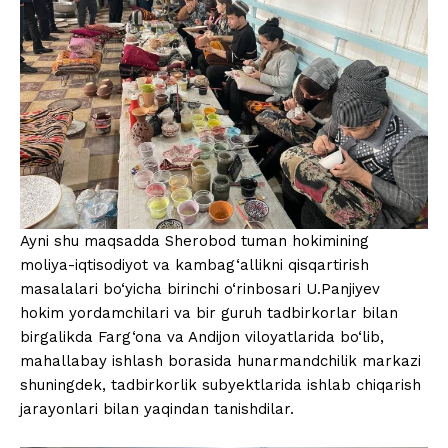
Ayni shu maqsadda Sherobod tuman hokimining
moliya-iqtisodiyot va kambag‘allikni qisqartirish
masalalari bo‘yicha birinchi o‘rinbosari U.Panjiyev
hokim yordamchilari va bir guruh tadbirkorlar bilan
birgalikda Farg‘ona va Andijon viloyatlarida bo‘lib,
mahallabay ishlash borasida hunarmandchilik markazi
shuningdek, tadbirkorlik subyektlarida ishlab chiqarish
jarayonlari bilan yaqindan tanishdilar.