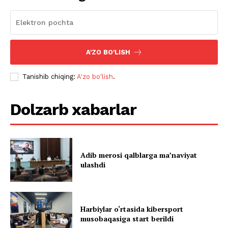
A'ZO BO'LISH
Tanishib chiqing:
A'zo bo'lish
.
Dolzarb xabarlar
Adib merosi qalblarga maʼnaviyat
ulashdi
Harbiylar o‘rtasida kibersport
musobaqasiga start berildi