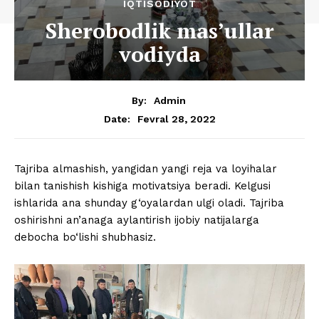
IQTISODIYOT
Sherobodlik mas’ullar
vodiyda
By:
Admin
Fevral 28, 2022
Date:
Tajriba almashish, yangidan yangi reja va loyihalar
bilan tanishish kishiga motivatsiya beradi. Kelgusi
ishlarida ana shunday g‘oyalardan ulgi oladi. Tajriba
oshirishni an’anaga aylantirish ijobiy natijalarga
debocha bo‘lishi shubhasiz.