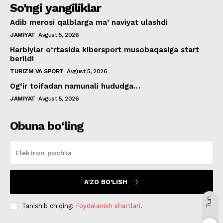
So'ngi yangiliklar
Adib merosi qalblarga maʼnaviyat ulashdi
JAMIYAT
Avgust 5, 2026
Harbiylar o‘rtasida kibersport musobaqasiga start
berildi
TURIZM VA SPORT
Avgust 5, 2026
Og‘ir toifadan namunali hududga…
JAMIYAT
Avgust 5, 2026
Obuna bo‘ling
A'ZO BO'LISH
Tun
Tanishib chiqing:
Foydalanish shartlari
.