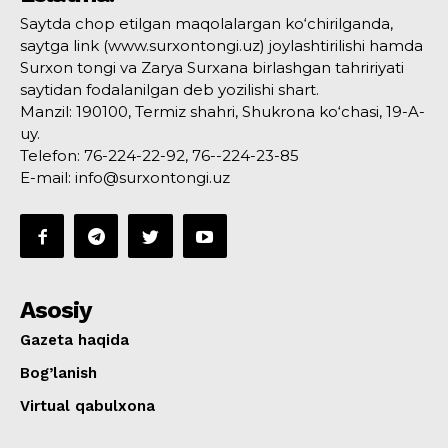
Saytda chop etilgan maqolalargan ko‘chirilganda,
saytga link (www.surxontongi.uz) joylashtirilishi hamda
Surxon tongi va Zarya Surxana birlashgan tahririyati
saytidan fodalanilgan deb yozilishi shart.
Manzil: 190100, Termiz shahri, Shukrona ko‘chasi, 19-A-
uy.
Telefon: 76-224-22-92, 76--224-23-85
E-mail: info@surxontongi.uz
Asosiy
Gazeta haqida
Bog’lanish
Virtual qabulxona