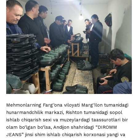
Mehmonlarning Farg‘ona viloyati Marg‘ilon tumanidagi
hunarmandchilik markazi, Rishton tumanidagi sopol
ishlab chiqarish sexi va muzeylardagi taassurotlari bir
olam bo‘lgan bo‘lsa, Andijon shahridagi “DIROMM
JEANS” jinsi shim ishlab chiqarish korxonasi yangi va