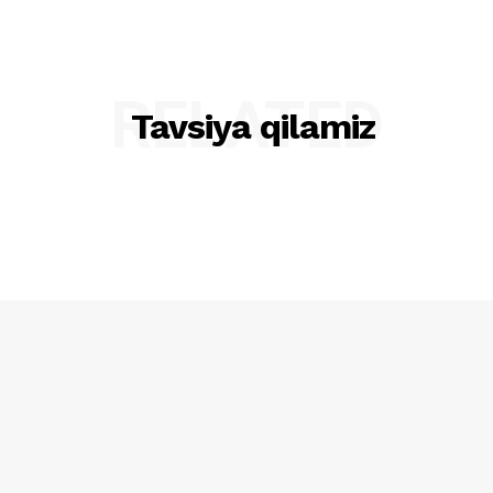
RELATED
Tavsiya qilamiz