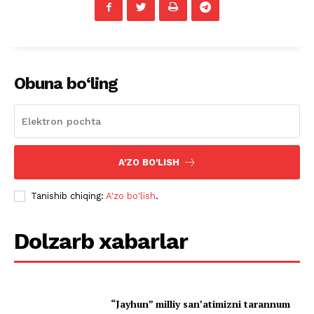
Obuna bo‘ling
A'ZO BO'LISH
Tanishib chiqing:
A'zo bo'lish
.
Dolzarb xabarlar
“Jayhun” milliy san’atimizni tarannum