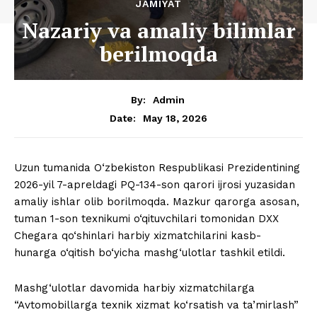
JAMIYAT
Nazariy va amaliy bilimlar
berilmoqda
By:
Admin
May 18, 2026
Date:
Uzun tumanida O‘zbekiston Respublikasi Prezidentining
2026-yil 7-apreldagi PQ-134-son qarori ijrosi yuzasidan
amaliy ishlar olib borilmoqda. Mazkur qarorga asosan,
tuman 1-son texnikumi o‘qituvchilari tomonidan DXX
Chegara qo‘shinlari harbiy xizmatchilarini kasb-
hunarga o‘qitish bo‘yicha mashg‘ulotlar tashkil etildi.
Mashg‘ulotlar davomida harbiy xizmatchilarga
“Avtomobillarga texnik xizmat ko‘rsatish va ta’mirlash”