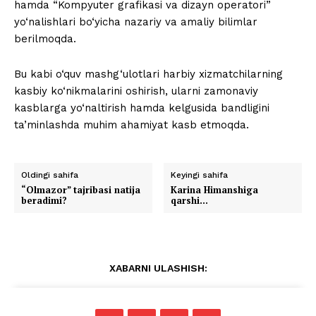
hamda “Kompyuter grafikasi va dizayn operatori”
yo‘nalishlari bo‘yicha nazariy va amaliy bilimlar
berilmoqda.
Bu kabi o‘quv mashg‘ulotlari harbiy xizmatchilarning
kasbiy ko‘nikmalarini oshirish, ularni zamonaviy
kasblarga yo‘naltirish hamda kelgusida bandligini
ta’minlashda muhim ahamiyat kasb etmoqda.
Oldingi sahifa
Keyingi sahifa
“Olmazor” tajribasi natija
Karina Himanshiga
beradimi?
qarshi…
XABARNI ULASHISH: