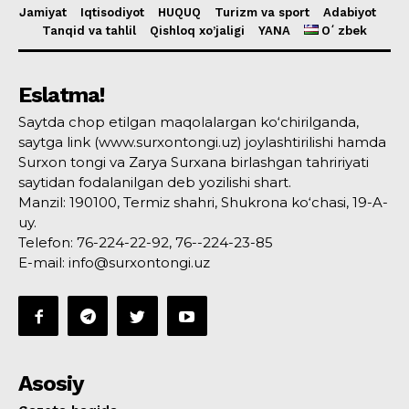
Jamiyat
Iqtisodiyot
HUQUQ
Turizm va sport
Adabiyot
Tanqid va tahlil
Qishloq xo’jaligi
YANA
Oʻzbek
Eslatma!
Saytda chop etilgan maqolalargan ko‘chirilganda,
saytga link (www.surxontongi.uz) joylashtirilishi hamda
Surxon tongi va Zarya Surxana birlashgan tahririyati
saytidan fodalanilgan deb yozilishi shart.
Manzil: 190100, Termiz shahri, Shukrona ko‘chasi, 19-A-
uy.
Telefon: 76-224-22-92, 76--224-23-85
E-mail: info@surxontongi.uz
Asosiy