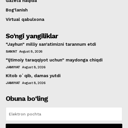
Gazeta haqida
Bog’lanish
Virtual qabulxona
So'ngi yangiliklar
“Jayhun” milliy san’atimizni tarannum etdi
SAN'AT
Avgust 8, 2026
“Ijtimoiy taraqqiyot uchun” maydonga chiqdi
JAMIYAT
Avgust 8, 2026
Kitob oʻqib, damas yutdi
JAMIYAT
Avgust 8, 2026
Obuna bo‘ling