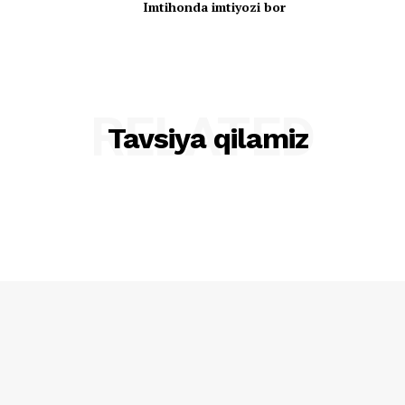
Imtihonda imtiyozi bor
RELATED
Tavsiya qilamiz