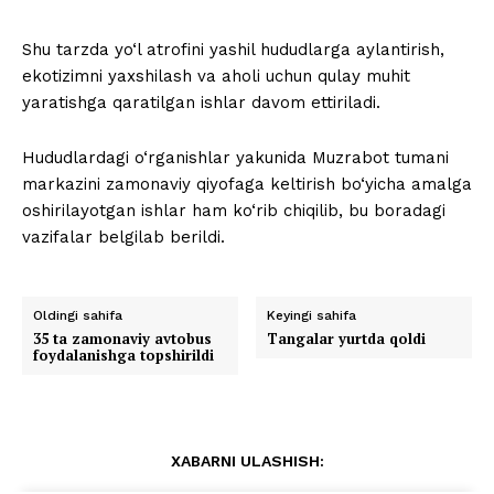
Shu tarzda yo‘l atrofini yashil hududlarga aylantirish,
ekotizimni yaxshilash va aholi uchun qulay muhit
yaratishga qaratilgan ishlar davom ettiriladi.
Hududlardagi o‘rganishlar yakunida Muzrabot tumani
markazini zamonaviy qiyofaga keltirish bo‘yicha amalga
oshirilayotgan ishlar ham ko‘rib chiqilib, bu boradagi
vazifalar belgilab berildi.
Oldingi sahifa
Keyingi sahifa
35 ta zamonaviy avtobus
Tangalar yurtda qoldi
foydalanishga topshirildi
XABARNI ULASHISH: