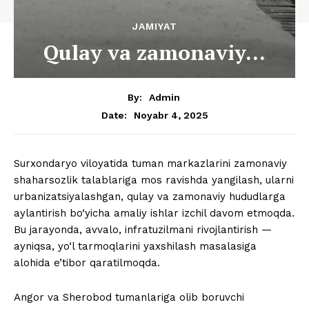
JAMIYAT
Qulay va zamonaviy…
By:
Admin
Noyabr 4, 2025
Date:
Surxondaryo viloyatida tuman markazlarini zamonaviy
shaharsozlik talablariga mos ravishda yangilash, ularni
urbanizatsiyalashgan, qulay va zamonaviy hududlarga
aylantirish bo‘yicha amaliy ishlar izchil davom etmoqda.
Bu jarayonda, avvalo, infratuzilmani rivojlantirish —
ayniqsa, yo‘l tarmoqlarini yaxshilash masalasiga
alohida e’tibor qaratilmoqda.
Angor va Sherobod tumanlariga olib boruvchi