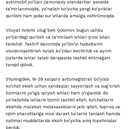
avtomobil yo‘llari zamonaviy standartlar asosida
ta’mirlanmoqda, yo‘nalish bo‘yicha yangi ko‘priklar
qurilishi ham jadal sur’atlarda amalga oshirilmoqda.
Viloyat hokimi Ulug‘bek Qosimov bugun ushbu
yo‘llardagi qurilish va ta’mirlash ishlari ijrosi bilan
tanishdi. Tashrif davomida yo‘lbo‘yi hududlarini
obodonlashtirish holati ko‘zdan kechirildi va ayrim
joylarda ishlar talab darajasida tashkil etilmagani
tanqid qilindi.
Shuningdek, M-39 xalqaro avtomagistrali bo‘ylab
ko‘chat ekish uchun xandaqlar tayyorlash va sug‘orish
tizimlarini yo‘lga qo‘yish ishlari ham o‘rganildi. Bu
yo‘nalishda ishlarni tizimli tashkil etish, ko‘chatlarni
ekishda malakali mutaxassislarni jalb qilish, tuproq va
iqlim sharoitlariga mos daraxt turlarini tanlash hamda
optimal muddatlarda ekish bo‘yicha aniq topshiriqlar
berildi.