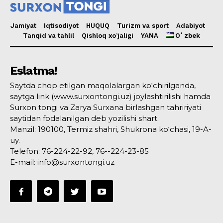
Jamiyat
Iqtisodiyot
HUQUQ
Turizm va sport
Adabiyot
Tanqid va tahlil
Qishloq xo’jaligi
YANA
Oʻzbek
Eslatma!
Saytda chop etilgan maqolalargan ko‘chirilganda,
saytga link (www.surxontongi.uz) joylashtirilishi hamda
Surxon tongi va Zarya Surxana birlashgan tahririyati
saytidan fodalanilgan deb yozilishi shart.
Manzil: 190100, Termiz shahri, Shukrona ko‘chasi, 19-A-
uy.
Telefon: 76-224-22-92, 76--224-23-85
E-mail: info@surxontongi.uz