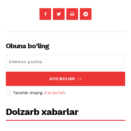
Obuna bo‘ling
A'ZO BO'LISH
Tanishib chiqing:
A'zo bo'lish
.
Dolzarb xabarlar