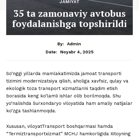
JAMIYAT
35 ta zamonaviy avtobus
foydalanishga topshirildi
By:
Admin
Noyabr 4, 2025
Date:
So‘nggi yillarda mamlakatimizda jamoat transporti
tizimini modernizatsiya qilish, aholiga xavfsiz, qulay va
ekologik toza transport xizmatlarini taqdim etish
borasida keng ko‘lamli ishlar olib borilmoqda. Shu
yo‘nalishda Surxondaryo viloyatida ham amaliy natijalar
ko‘zga tashlanmoqda.
Xususan, viloyatTransport boshqarmasi hamda
“Termiztransportxizmat” MCHJ hamkorligida Xitoyning