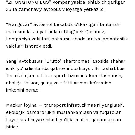
“ZHONGTONG BUS” kompaniyasida ishlab chiqarilgan
35 ta zamonaviy avtobus viloyatga yetkazildi.
“Manguzar” avtoshohbekatida o‘tkazilgan tantanali
marosimda viloyat hokimi Ulug‘bek Qosimov,
kompaniya vakillari, soha mutasaddilari va jamoatchilik
vakillari ishtirok etdi.
Yangi avtobuslar “Brutto” shartnomasi asosida shahar
ichki yo‘nalishlarida qatnovni boshlaydi. Bu tashabbus
Termizda jamoat transporti tizimini takomillashtirish,
aholiga tezkor, qulay va sifatli xizmat ko‘rsatish
imkonini beradi.
Mazkur loyiha — transport infratuzilmasini yangilash,
ekologik barqarorlikni mustahkamlash va fuqarolar
hayot sifatini yaxshilash yo‘lida muhim qadamlardan
biridir.