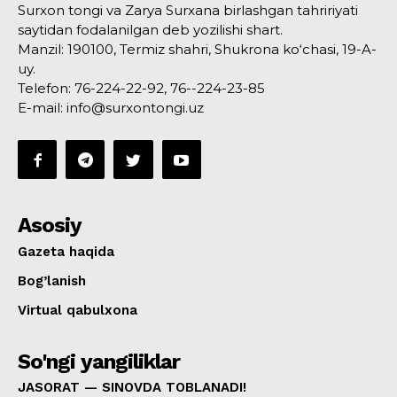
Surxon tongi va Zarya Surxana birlashgan tahririyati
saytidan fodalanilgan deb yozilishi shart.
Manzil: 190100, Termiz shahri, Shukrona ko‘chasi, 19-A-
uy.
Telefon: 76-224-22-92, 76--224-23-85
E-mail: info@surxontongi.uz
Asosiy
Gazeta haqida
Bog’lanish
Virtual qabulxona
So'ngi yangiliklar
JASORAT — SINOVDA TOBLANADI!