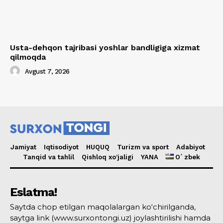
Usta-dehqon tajribasi yoshlar bandligiga xizmat
qilmoqda
Avgust 7, 2026
Jamiyat
Iqtisodiyot
HUQUQ
Turizm va sport
Adabiyot
Tanqid va tahlil
Qishloq xo’jaligi
YANA
Oʻzbek
Eslatma!
Saytda chop etilgan maqolalargan ko‘chirilganda,
saytga link (www.surxontongi.uz) joylashtirilishi hamda