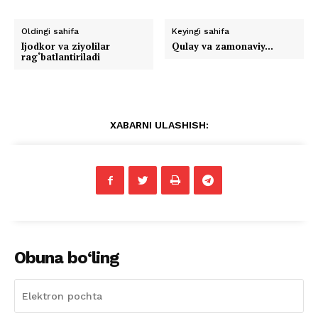
Oldingi sahifa
Keyingi sahifa
Ijodkor va ziyolilar
Qulay va zamonaviy…
rag‘batlantiriladi
XABARNI ULASHISH:
Obuna bo‘ling