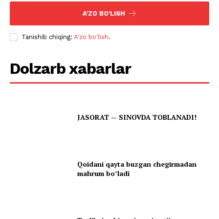
A'ZO BO'LISH
Tanishib chiqing:
A'zo bo'lish
.
Dolzarb xabarlar
JASORAT — SINOVDA TOBLANADI!
Qoidani qayta buzgan chegirmadan
mahrum boʻladi