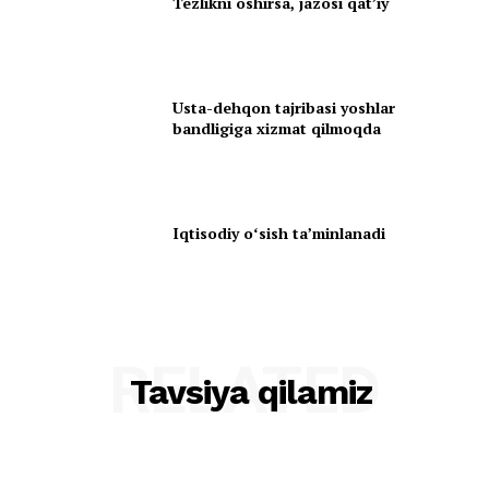
Tezlikni oshirsa, jazosi qatʼiy
Usta-dehqon tajribasi yoshlar
bandligiga xizmat qilmoqda
Iqtisodiy oʻsish taʼminlanadi
RELATED
Tavsiya qilamiz