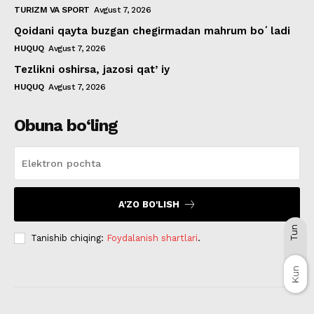
TURIZM VA SPORT
Avgust 7, 2026
Qoidani qayta buzgan chegirmadan mahrum boʻladi
HUQUQ
Avgust 7, 2026
Tezlikni oshirsa, jazosi qatʼiy
HUQUQ
Avgust 7, 2026
Obuna bo‘ling
A'ZO BO'LISH
Tun
Tanishib chiqing:
Foydalanish shartlari
.
Kun
Kun