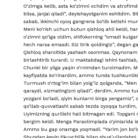
O‘zimga kelib, asta ko‘zimni ochdim va atrofimda
bilsa, janjal qiladi”, deyishayotganini eshitdim. 
sabab, ikkinchi oyoq gangrena bo‘lib ketishi mu
Meni ko‘rish uchun butun qishloq ahli keldi, h
o‘zimni qo‘lga oldim, shifokorning “omadi kulg
hech narsa emasdi. Siz tirik qoldingiz”, degan ga
Qishloq sharoitida yashash osonmas. Qaynonam 
birlashtirib turardi. U maktabdagi ishini tashlab
Chunki bir yilga yaqin o‘rnimdan turolmadim. M
kayfiyatda ko‘rinardim, ammo tunda tushkunlik
Turmush o‘rtog‘im bilan yolg‘iz qolganda, “Men 
qaraydi, xizmatingizni qiladi”, derdim. Ammo 
yozgani bo‘ladi, qiyin kunlarni birga yengamiz”
qo‘llab-quvvatlashi sabab tezda oyoqqa turdim,
Uyimizning qurilishi hali bitmagan edi. Topgan
bergim keldi. Menga Paraolimpiada o‘yinlarida isht
Ammo bu gap onamga yoqmadi. “Yarim jon bo‘lsan
Shundan keyin tikuvchilik bilan shug‘ullanishn