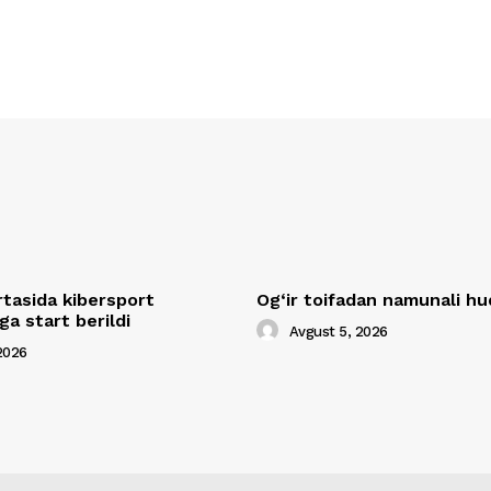
rtasida kibersport
Og‘ir toifadan namunali 
a start berildi
Avgust 5, 2026
2026