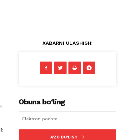
XABARNI ULASHISH:
-
Obuna bo‘ling
an
i:
A'ZO BO'LISH