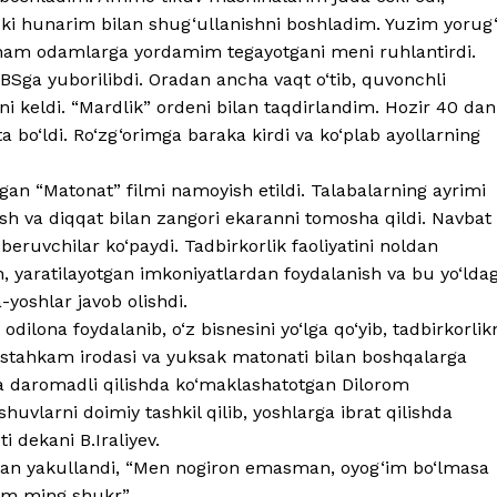
eski hunarim bilan shug‘ullanishni boshladim. Yuzim yorug
da ham odamlarga yordamim tegayotgani meni ruhlantirdi.
BSga yuborilibdi. Oradan ancha vaqt o‘tib, quvonchli
i keldi. “Mardlik” ordeni bilan taqdirlandim. Hozir 40 dan
a bo‘ldi. Ro‘zg‘orimga baraka kirdi va ko‘plab ayollarning
ngan “Matonat” filmi namoyish etildi. Talabalarning ayrimi
qish va diqqat bilan zangori ekaranni tomosha qildi. Navbat
eruvchilar ko‘paydi. Tadbirkorlik faoliyatini noldan
h, yaratilayotgan imkoniyatlardan foydalanish va bu yo‘ldag
-yoshlar javob olishdi.
ilona foydalanib, o‘z bisnesini yo‘lga qo‘yib, tadbirkorlik
 mustahkam irodasi va yuksak matonati bilan boshqalarga
va daromadli qilishda ko‘maklashatotgan Dilorom
uvlarni doimiy tashkil qilib, yoshlarga ibrat qilishda
i dekani B.Iraliyev.
bilan yakullandi, “Men nogiron emasman, oyog‘im bo‘lmasa
am ming shukr”.