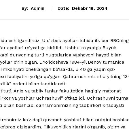
By:
Admin
Date:
Dekabr 18, 2024
 eshitgandirsiz. U o‘zbek ayollari ichida ilk bor BBCning
r ayollari ro‘yxatiga kiritildi. Ushbu ro‘yxatga Buyuk
kabi dunyoning turli nuqtalarida yashovchi hayoti bilan
ollar o‘rin olgan. D.Yo‘ldosheva 1984-yil Denov tumanida
. Imkoniyati cheklangan bo‘lsa-da, u 40 ga yaqin qiz-
sexi faoliyatini yo‘lga qo‘ygan. Qahramonimiz shu yilning 13
lik” ordeni bilan taqdirlandi.
ituti, Aniq va tabiiy fanlar fakultetida haqiqiy matonat
birkor va yoshlar uchrashuvi” o‘tkazildi. Uchrashuvni tum
zi bilan boshlab, qahramonimizning tadbirkorlik faoliyati
amonimiz ko‘zidagi quvonch yoshlari bilan nutqini boshlad
‘proq qiziqardim. Tikuvchilik sirlarini o‘rganib, o‘zim va