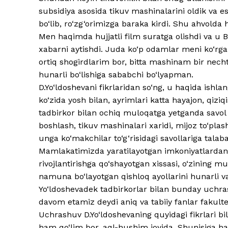
subsidiya asosida tikuv mashinalarini oldik va 
bo‘lib, ro‘zg‘orimizga baraka kirdi. Shu ahvol
Men haqimda hujjatli film suratga olishdi va u B
xabarni aytishdi. Juda ko‘p odamlar meni ko‘rgan
ortiq shogirdlarim bor, bitta mashinam bir necht
hunarli bo‘lishiga sababchi bo‘lyapman.
D.Yo‘ldoshevani fikrlaridan so‘ng, u haqida ishla
ko‘zida yosh bilan, ayrimlari katta hayajon, qizi
tadbirkor bilan ochiq muloqatga yetganda savol b
boshlash, tikuv mashinalari xaridi, mijoz to‘plas
unga ko‘makchilar to‘g‘risidagi savollariga talaba
Mamlakatimizda yaratilayotgan imkoniyatlardan od
rivojlantirishga qo‘shayotgan xissasi, o‘zining
namuna bo‘layotgan qishloq ayollarini hunarli 
Yo‘ldoshevadek tadbirkorlar bilan bunday uchrash
davom etamiz deydi aniq va tabiiy fanlar fakultet
Uchrashuv D.Yo‘ldoshevaning quyidagi fikrlari 
ham qo‘lim bor, aql-hushim joyida. Shunisiga h