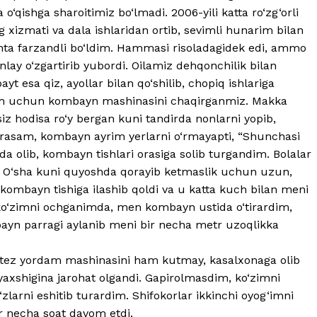
 o‘qishga sharoitimiz bo‘lmadi. 2006-yili katta ro‘zg‘orli
 xizmati va dala ishlaridan ortib, sevimli hunarim bilan
hta farzandli bo‘ldim. Hammasi risoladagidek edi, ammo
lay o‘zgartirib yubordi. Oilamiz dehqonchilik bilan
t esa qiz, ayollar bilan qo‘shilib, chopiq ishlariga
rish uchun kombayn mashinasini chaqirganmiz. Makka
iz hodisa ro‘y bergan kuni tandirda nonlarni yopib,
arasam, kombayn ayrim yerlarni o‘rmayapti, “Shunchasi
da olib, kombayn tishlari orasiga solib turgandim. Bolalar
i. O‘sha kuni quyoshda qorayib ketmaslik uchun uzun,
 kombayn tishiga ilashib qoldi va u katta kuch bilan meni
 ko‘zimni ochganimda, men kombayn ustida o‘tirardim,
n parragi aylanib meni bir necha metr uzoqlikka
, tez yordam mashinasini ham kutmay, kasalxonaga olib
a yaxshigina jarohat olgandi. Gapirolmasdim, ko‘zimni
arni eshitib turardim. Shifokorlar ikkinchi oyog‘imni
ir necha soat davom etdi.