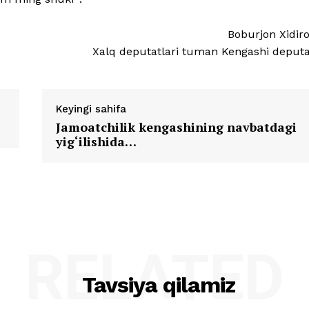
Boburjon Xidiro
Xalq deputatlari tuman Kengashi deputa
Keyingi sahifa
Jamoatchilik kengashining navbatdagi
yig‘ilishida…
RELATED
Tavsiya qilamiz