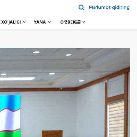
Ma'lumot qidiring
XO’JALIGI
YANA
OʻZBEK