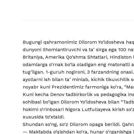
Bugungi qahramonimiz Dilorom Yo‘ldosheva haqida
dunyoni ilhomlantiruvchi va taʼsirga ega 100 nafa
Britaniya, Amerika Qo‘shma Shtatlari, Hindiston 
odamlarga o‘rnak bo‘la oladigan eng matonatli ay
tug‘ilgan. 1-guruh nogironi, 3 farzandning onasi
ayollarni ish bilan taʼminlab, kichik tikuvchilik 
noyabr kuni Prezidentimiz farmoniga ko‘ra, “Mard
Kuni kecha Denov tadbirkorlik va pedagogika inst
sohibasi bo‘lgan Dilorom Yo‘ldosheva bilan “Tad
hokimi o‘rinbosari Nigora Lutfullayeva kirish so‘
xususida to‘xtaldi.
Shundan so‘ng, so‘z Dilorom opaga berildi. Qahr
— Maktabda o‘qishdan ko‘ra, hunar o‘rganishga ko