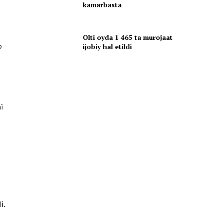
kamarbasta
Olti oyda 1 465 ta murojaat
o
ijobiy hal etildi
i
i.