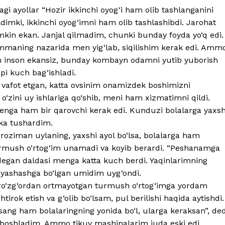
gi ayollar “Hozir ikkinchi oyog‘i ham olib tashlanganini
Bildimki, ikkinchi oyog‘imni ham olib tashlashibdi. Jarohat
mkin ekan. Janjal qilmadim, chunki bunday foyda yo‘q edi.
ammaning nazarida men yig‘lab, siqilishim kerak edi. Amm
an inson ekansiz, bunday kombayn odamni yutib yuborish
pi kuch bag‘ishladi.
vafot etgan, katta ovsinim onamizdek boshimizni
, o‘zini uy ishlariga qo‘shib, meni ham xizmatimni qildi.
enga ham bir qarovchi kerak edi. Kunduzi bolalarga yaxsh
ka tushardim.
roziman uylaning, yaxshi ayol bo‘lsa, bolalarga ham
turmush o‘rtog‘im unamadi va koyib berardi. “Peshanamga
, degan daldasi menga katta kuch berdi. Yaqinlarimning
 yashashga bo‘lgan umidim uyg‘ondi.
i ro‘zg‘ordan ortmayotgan turmush o‘rtog‘imga yordam
irok etish va g‘olib bo‘lsam, pul berilishi haqida aytishdi.
g ham bolalaringning yonida bo‘l, ularga keraksan”, ded
i boshladim. Ammo tikuv mashinalarim juda eski edi,