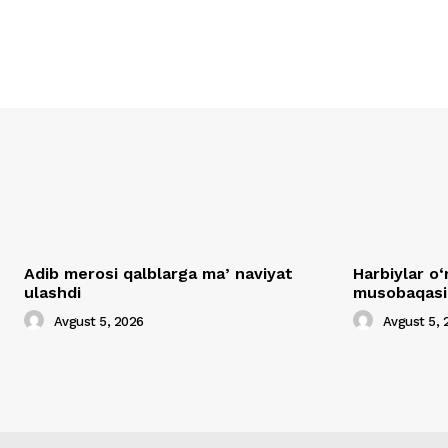
Adib merosi qalblarga maʼnaviyat
Harbiylar o‘
ulashdi
musobaqasig
Avgust 5, 2026
Avgust 5, 