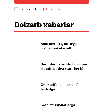
Tanishib chiqing:
A'zo bo'lish
.
Dolzarb xabarlar
Adib merosi qalblarga
maʼnaviyat ulashdi
Harbiylar o‘rtasida kibersport
musobaqasiga start berildi
Og‘ir toifadan namunali
hududga…
“Adolat” islohotlarga