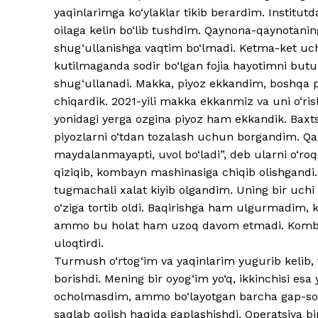
yaqinlarimga ko‘ylaklar tikib berardim. Institutda
oilaga kelin bo‘lib tushdim. Qaynona-qaynotaning
shug‘ullanishga vaqtim bo‘lmadi. Ketma-ket uc
kutilmaganda sodir bo‘lgan fojia hayotimni butun
shug‘ullanadi. Makka, piyoz ekkandim, boshqa pay
chiqardik. 2021-yili makka ekkanmiz va uni o‘
yonidagi yerga ozgina piyoz ham ekkandik. Baxts
piyozlarni o‘tdan tozalash uchun borgandim. Q
maydalanmayapti, uvol bo‘ladi”, deb ularni o‘roq
qiziqib, kombayn mashinasiga chiqib olishgand
tugmachali xalat kiyib olgandim. Uning bir uchi
o‘ziga tortib oldi. Baqirishga ham ulgurmadim,
ammo bu holat ham uzoq davom etmadi. Kombay
uloqtirdi.
Turmush o‘rtog‘im va yaqinlarim yugurib kelib
borishdi. Mening bir oyog‘im yo‘q, ikkinchisi es
ocholmasdim, ammo bo‘layotgan barcha gap-so‘zl
saqlab qolish haqida gaplashishdi. Operatsiya b