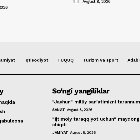
Avgust 8, 2026
2026
amiyat
Iqtisodiyot
HUQUQ
Turizm va sport
Adabi
y
So'ngi yangiliklar
“Jayhun” milliy san’atimizni tarannum
haqida
SAN'AT
Avgust 8, 2026
ish
“Ijtimoiy taraqqiyot uchun” maydong
 qabulxona
chiqdi
JAMIYAT
Avgust 8, 2026