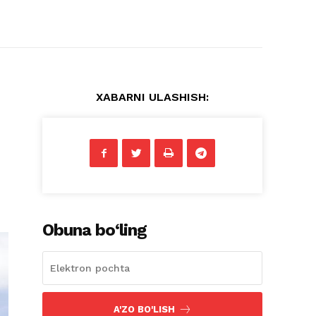
XABARNI ULASHISH:
Obuna bo‘ling
A'ZO BO'LISH