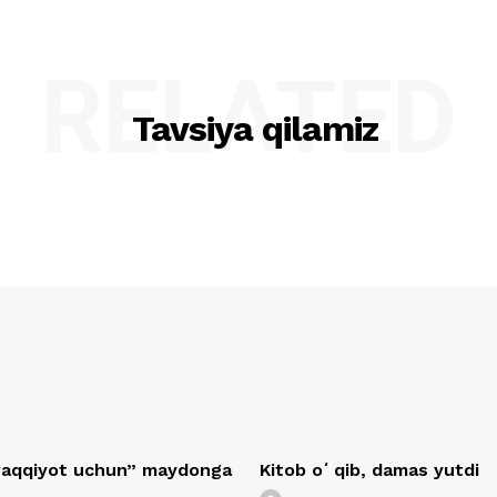
RELATED
Tavsiya qilamiz
araqqiyot uchun” maydonga
Kitob oʻqib, damas yutdi