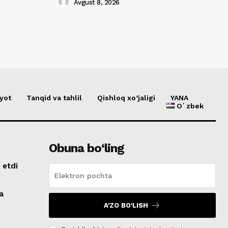
Avgust 8, 2026
yot
Tanqid va tahlil
Qishloq xo’jaligi
YANA
Oʻzbek
Obuna bo‘ling
 etdi
a
A'ZO BO'LISH