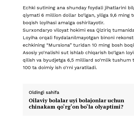
Echki sutining ana shunday foydali jihatlarini 
qiymati 6 million dollar bo‘lgan, yiliga 9,6 ming
boqish loyihasi amalga oshirilayotir.
Surxondaryo viloyat hokimi esa Qiziriq tumanida b
Loyiha orqali foydalanilmayotgan binoni rekonstr
echkining “Mursiona” turidan 10 ming bosh boqish
Asosiy yo‘nalishi sut ishlab chiqarish bo‘lgan loy
qilish va byudjetga 6,5 milliard so‘mlik tushum tus
100 ta doimiy ish o‘rni yaratiladi.
Oldingi sahifa
Oilaviy bolalar uyi bolajonlar uchun
chinakam qo‘rg‘on bo‘la olyaptimi?