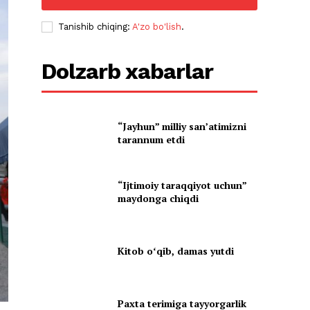
Tanishib chiqing:
A'zo bo'lish
.
Dolzarb xabarlar
“Jayhun” milliy san’atimizni
tarannum etdi
“Ijtimoiy taraqqiyot uchun”
maydonga chiqdi
Kitob oʻqib, damas yutdi
Paxta terimiga tayyorgarlik