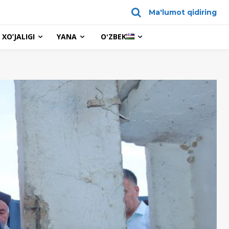
Ma'lumot qidiring
XO’JALIGI
YANA
OʻZBEK