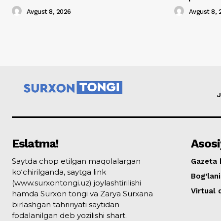
Avgust 8, 2026
Avgust 8, 
J
Eslatma!
Asosi
Saytda chop etilgan maqolalargan
Gazeta 
ko‘chirilganda, saytga link
Bog’lan
(www.surxontongi.uz) joylashtirilishi
Virtual
hamda Surxon tongi va Zarya Surxana
birlashgan tahririyati saytidan
fodalanilgan deb yozilishi shart.