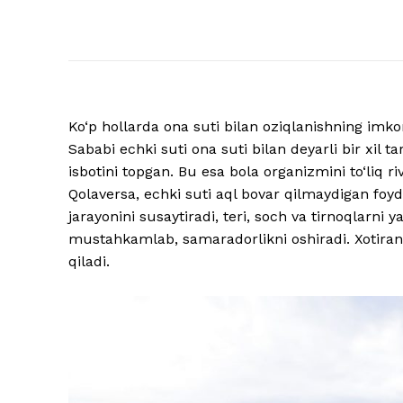
Ko‘p hollarda ona suti bilan oziqlanishning imkoni
Sababi echki suti ona suti bilan deyarli bir xil t
isbotini topgan. Bu esa bola organizmini to‘liq 
Qolaversa, echki suti aql bovar qilmaydigan foy
jarayonini susaytiradi, teri, soch va tirnoqlarni
mustahkamlab, samaradorlikni oshiradi. Xotirani
qiladi.