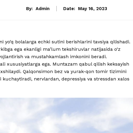
By:
Admin
Date:
May 16, 2023
 yo‘q bolalarga echki sutini berishlarini tavsiya qilishadi.
arkibga ega ekanligi ma’lum tekshiruvlar natijasida o‘z
rivojlantirish va mustahkamlash imkonini beradi.
dali xususiyatlarga ega. Muntazam qabul qilish keksayish
 yaxshilaydi. Qalqonsimon bez va yurak-qon tomir tizimini
 kuchaytiradi, nervlardan, depressiya va stressdan xalos