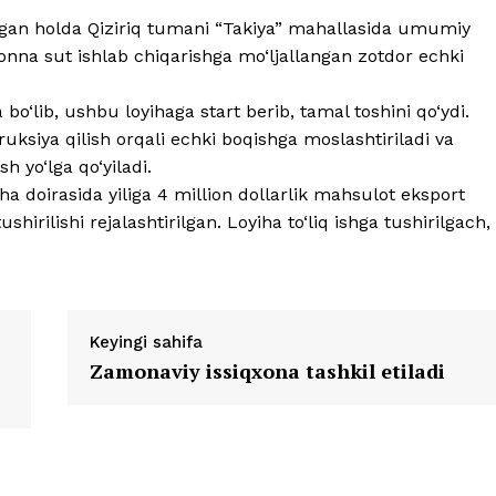
bilgan holda Qiziriq tumani “Takiya” mahallasida umumiy
 tonna sut ishlab chiqarishga mo‘ljallangan zotdor echki
o‘lib, ushbu loyihaga start berib, tamal toshini qo‘ydi.
uksiya qilish orqali echki boqishga moslashtiriladi va
 yo‘lga qo‘yiladi.
iha doirasida yiliga 4 million dollarlik mahsulot eksport
hirilishi rejalashtirilgan. Loyiha to‘liq ishga tushirilgach,
Keyingi sahifa
Zamonaviy issiqxona tashkil etiladi