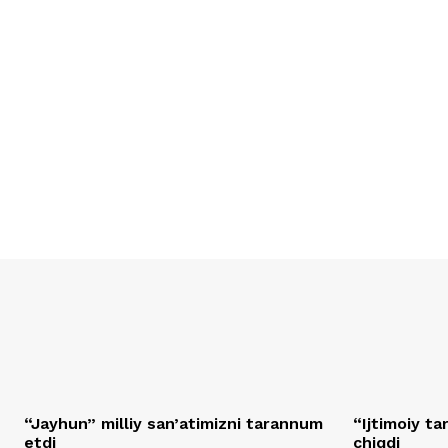
“Jayhun” milliy san’atimizni tarannum
“Ijtimoiy t
etdi
chiqdi