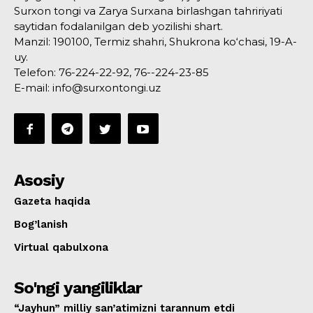
Surxon tongi va Zarya Surxana birlashgan tahririyati
saytidan fodalanilgan deb yozilishi shart.
Manzil: 190100, Termiz shahri, Shukrona ko‘chasi, 19-A-
uy.
Telefon: 76-224-22-92, 76--224-23-85
E-mail: info@surxontongi.uz
Asosiy
Gazeta haqida
Bog’lanish
Virtual qabulxona
So'ngi yangiliklar
“Jayhun” milliy san’atimizni tarannum etdi