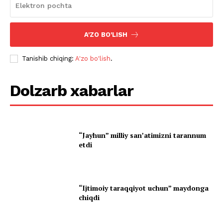
A'ZO BO'LISH
Tanishib chiqing:
A'zo bo'lish
.
Dolzarb xabarlar
“Jayhun” milliy san’atimizni tarannum
etdi
“Ijtimoiy taraqqiyot uchun” maydonga
chiqdi