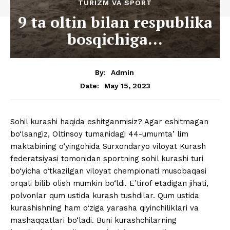
TURIZM VA SPORT
9 ta oltin bilan respublika
bosqichiga…
By:
Admin
May 15, 2023
Date:
Sohil kurashi haqida eshitganmisiz? Agar eshitmagan
bo‘lsangiz, Oltinsoy tumanidagi 44-umumtaʼlim
maktabining o‘yingohida Surxondaryo viloyat Kurash
federatsiyasi tomonidan sportning sohil kurashi turi
bo‘yicha o‘tkazilgan viloyat chempionati musobaqasi
orqali bilib olish mumkin bo‘ldi. E’tirof etadigan jihati,
polvonlar qum ustida kurash tushdilar. Qum ustida
kurashishning ham o‘ziga yarasha qiyinchiliklari va
mashaqqatlari bo‘ladi. Buni kurashchilarning