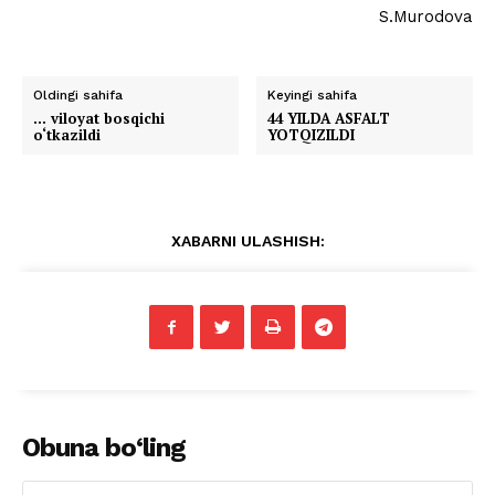
S.Murodova
Oldingi sahifa
Keyingi sahifa
… viloyat bosqichi
44 YILDA ASFALT
o‘tkazildi
YOTQIZILDI
XABARNI ULASHISH:
Obuna bo‘ling