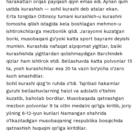
harakatlari orqali payqash qiyin emas edi. Aynan qum
ustida kurashish — sohil kurashi deb atalar ekan.
Erta tongdan Oltinsoy tumani kurashish-u kurashni
tomosha qilish istagida kela boshlagan mehmon-u
ishtirokchilarga mezbonlik qildi. Jarayonni kuzatgan
borki, musobaqani go‘yoki katta sport bayrami deyishi
mumkin. Kurashda nafaqat alpqomat yigitlar, balki
kurashishda yigitlardan qolishmaydigan Barchindek
qizlar ham ishtirok etdi. Bellashuvda katta polvonlar 15
ta, yosh kurashchilar esa 20 ta vazn bo‘yicha o‘zaro
kuch sinashdilar.
Sohil kurashi qizg‘in ruhda o‘tdi. Tajribali hakamlar
guruhi bellashuvlarning halol va adolatli o‘tishini
kuzatib, baholab bordilar. Musobaqada qatnashgan
mezbon polvonlar 9 ta oltin medalni qo‘lga kiritib, joriy
yilning 6-12-iyun kunlari Namangan shahrida
o‘tkaziladigan musobaqaning respublika bosqichida
qatnashish huquqini qo‘lga kiritdilar.