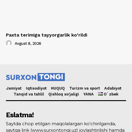
Paxta terimiga tayyorgarlik ko‘rildi
Avgust 8, 2026
Jamiyat
Iqtisodiyot
HUQUQ
Turizm va sport
Adabiyot
Tanqid va tahlil
Qishloq xo’jaligi
YANA
Oʻzbek
Eslatma!
Saytda chop etilgan maqolalargan ko‘chirilganda,
saytga link (www.surxontongi.uz) joylashtirilishi hamda