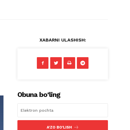
XABARNI ULASHISH:
Obuna bo‘ling
A'ZO BO'LISH