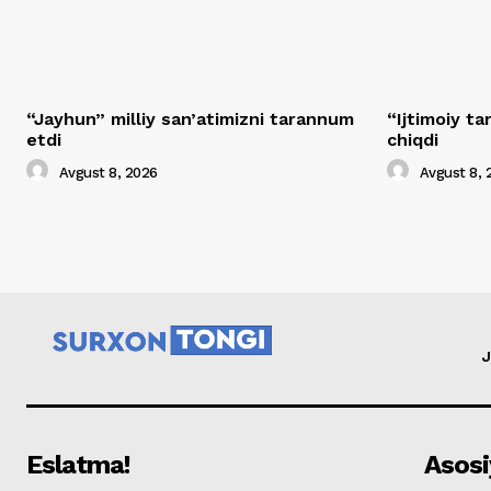
“Jayhun” milliy san’atimizni tarannum
“Ijtimoiy t
etdi
chiqdi
Avgust 8, 2026
Avgust 8, 
J
Eslatma!
Asosi