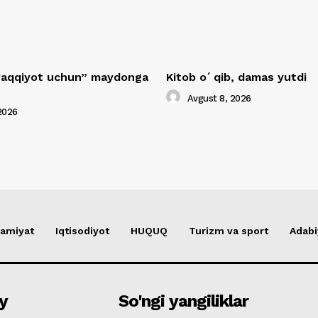
araqqiyot uchun” maydonga
Kitob oʻqib, damas yutdi
Avgust 8, 2026
2026
amiyat
Iqtisodiyot
HUQUQ
Turizm va sport
Adabi
y
So'ngi yangiliklar