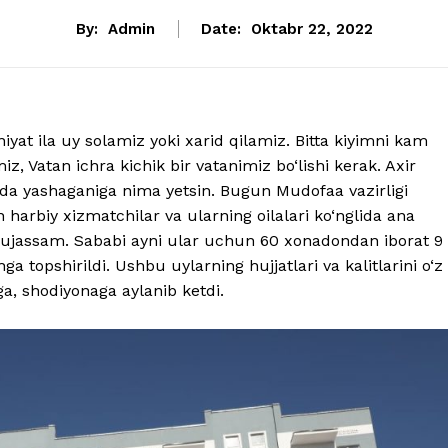
By:
Admin
Date:
Oktabr 22, 2022
yat ila uy solamiz yoki xarid qilamiz. Bitta kiyimni kam
 Vatan ichra kichik bir vatanimiz bo‘lishi kerak. Axir
uyida yashaganiga nima yetsin. Bugun Mudofaa vazirligi
 harbiy xizmatchilar va ularning oilalari ko‘nglida ana
 mujassam. Sababi ayni ular uchun 60 xonadondan iborat 9
ga topshirildi. Ushbu uylarning hujjatlari va kalitlarini o‘z
a, shodiyonaga aylanib ketdi.