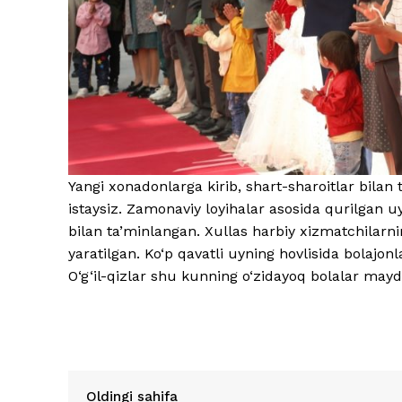
Yangi xonadonlarga kirib, shart-sharoitlar bilan
istaysiz. Zamonaviy loyihalar asosida qurilgan uy
bilan ta’minlangan. Xullas harbiy xizmatchilarn
yaratilgan. Ko‘p qavatli uyning hovlisida bolaj
O‘g‘il-qizlar shu kunning o‘zidayoq bolalar may
Oldingi sahifa