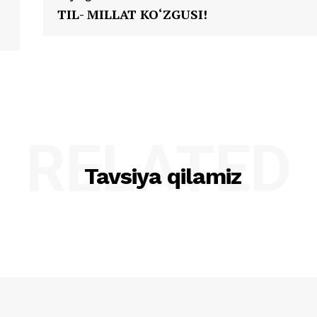
TIL- MILLAT KO‘ZGUSI!
RELATED
Tavsiya qilamiz