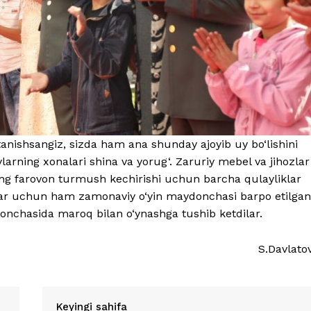
 tanishsangiz, sizda ham ana shunday ajoyib uy bo‘lishini
larning xonalari shina va yorug‘. Zaruriy mebel va jihozlar
ing farovon turmush kechirishi uchun barcha qulayliklar
onlar uchun ham zamonaviy o‘yin maydonchasi barpo etilgan
donchasida maroq bilan o‘ynashga tushib ketdilar.
S.Davlato
Keyingi sahifa