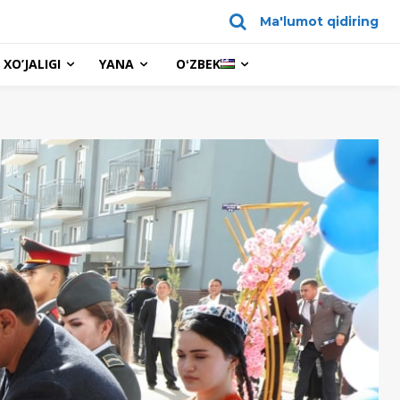
Ma'lumot qidiring
XO’JALIGI
YANA
OʻZBEK