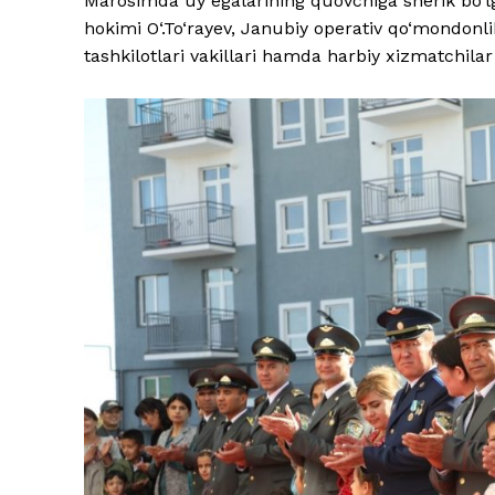
Marosimda uy egalarining quovchiga sherik bo‘lg
hokimi O‘.To‘rayev, Janubiy operativ qo‘mondonlik
tashkilotlari vakillari hamda harbiy xizmatchilar 