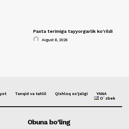
Paxta terimiga tayyorgarlik ko‘rildi
Avgust 8, 2026
yot
Tanqid va tahlil
Qishloq xo’jaligi
YANA
Oʻzbek
Obuna bo‘ling