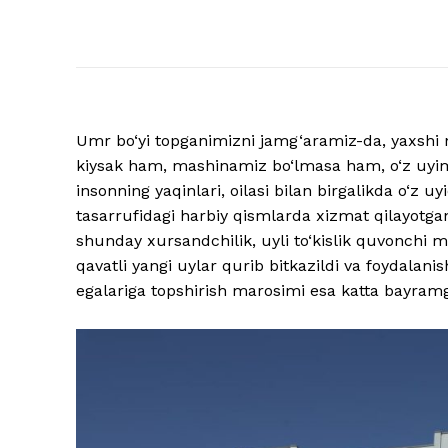
Umr bo‘yi topganimizni jamg‘aramiz-da, yaxshi ni
kiysak ham, mashinamiz bo‘lmasa ham, o‘z uyimiz,
insonning yaqinlari, oilasi bilan birgalikda o‘z 
tasarrufidagi harbiy qismlarda xizmat qilayotgan
shunday xursandchilik, uyli to‘kislik quvonchi
qavatli yangi uylar qurib bitkazildi va foydalanish
egalariga topshirish marosimi esa katta bayramg