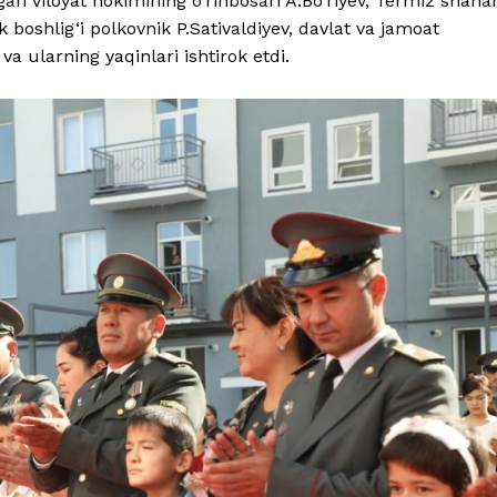
an viloyat hokimining o‘rinbosari A.Bo‘riyev, Termiz shaha
 boshlig‘i polkovnik P.Sativaldiyev, davlat va jamoat
va ularning yaqinlari ishtirok etdi.