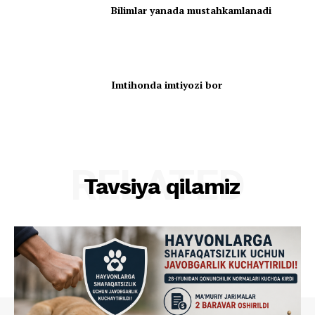
Bilimlar yanada mustahkamlanadi
Imtihonda imtiyozi bor
RELATED
Tavsiya qilamiz