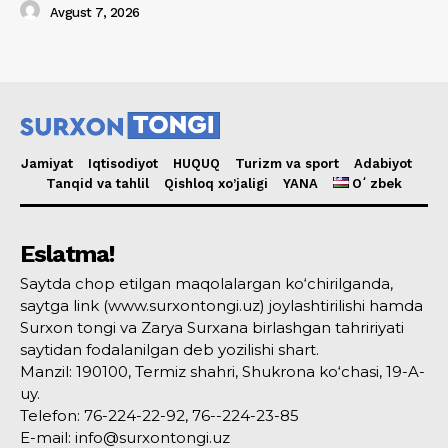
Avgust 7, 2026
Jamiyat
Iqtisodiyot
HUQUQ
Turizm va sport
Adabiyot
Tanqid va tahlil
Qishloq xo’jaligi
YANA
Oʻzbek
Eslatma!
Saytda chop etilgan maqolalargan ko‘chirilganda,
saytga link (www.surxontongi.uz) joylashtirilishi hamda
Surxon tongi va Zarya Surxana birlashgan tahririyati
saytidan fodalanilgan deb yozilishi shart.
Manzil: 190100, Termiz shahri, Shukrona ko‘chasi, 19-A-
uy.
Telefon: 76-224-22-92, 76--224-23-85
E-mail: info@surxontongi.uz