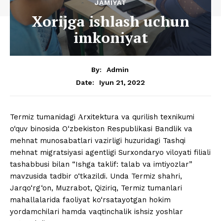
JAMIYAT
Xorijga ishlash uchun
imkoniyat
By:
Admin
Iyun 21, 2022
Date:
Termiz tumanidagi Аrxitektura va qurilish texnikumi
o‘quv binosida O‘zbekiston Respublikasi Bandlik va
mehnat munosabatlari vazirligi huzuridagi Tashqi
mehnat migratsiyasi agentligi Surxondaryo viloyati filiali
tashabbusi bilan “Ishga taklif: talab va imtiyozlar”
mavzusida tadbir o‘tkazildi. Unda Termiz shahri,
Jarqo‘rg‘on, Muzrabot, Qiziriq, Termiz tumanlari
mahallalarida faoliyat ko‘rsatayotgan hokim
yordamchilari hamda vaqtinchalik ishsiz yoshlar