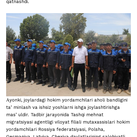
qatnashdi.
Аyonki, joylardagi hokim yordamchilari aholi bandligini
taʼminlash va ishsiz yoshlarni ishga joylashtirishga
masʼuldir. Tadbir jarayonida Tashqi mehnat
migratsiyasi agentligi viloyat filiali mutaxassislari hokim
yordamchilari Rossiya federatsiyasi, Polsha,
Germaniya, Latviya, Chexiya davlatlarining salohiyatli