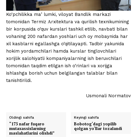
Ko‘pchilikka maʼlumki, viloyat Bandlik markazi
tomonidan Termiz Аrxitektura va qurilish texnikumining
bir korpusida o‘quv kurslari tashkil etilib, navbati bilan
vohaning 200 nafardan yoshlari uch oy mobaynida har
xil kasblarni egallashga o‘qitilayapti. Tadbir yakunida
hokim yordamchilari hamda kurslar tinglovchilari
xorijlik salohiyatli kompaniyalarning ish beruvchilari
tomonidan taqdim etilgan ish o‘rinlari va xorijga
ishlashga borish uchun belgilangan talablar bilan
tanishtirildi.
Usmonali Normatov
Oldingi sahifa
Keyingi sahifa
“173 nafar fuqaro
Bobotog‘dagi yopilib
mutaxassislarning
qolgan yo‘llar tozalandi
maslahatlarini olishdi”