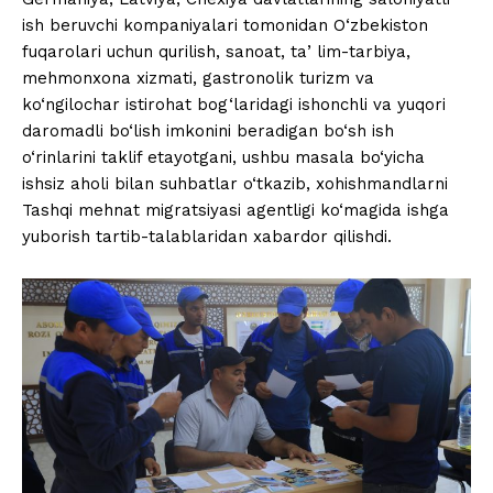
ish beruvchi kompaniyalari tomonidan O‘zbekiston
fuqarolari uchun qurilish, sanoat, taʼlim-tarbiya,
mehmonxona xizmati, gastronolik turizm va
ko‘ngilochar istirohat bog‘laridagi ishonchli va yuqori
daromadli bo‘lish imkonini beradigan bo‘sh ish
o‘rinlarini taklif etayotgani, ushbu masala bo‘yicha
ishsiz aholi bilan suhbatlar o‘tkazib, xohishmandlarni
Tashqi mehnat migratsiyasi agentligi ko‘magida ishga
yuborish tartib-talablaridan xabardor qilishdi.