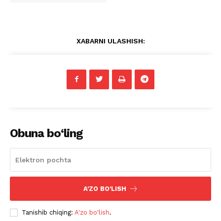
XABARNI ULASHISH:
Obuna bo‘ling
A'ZO BO'LISH
Tanishib chiqing:
A'zo bo'lish
.