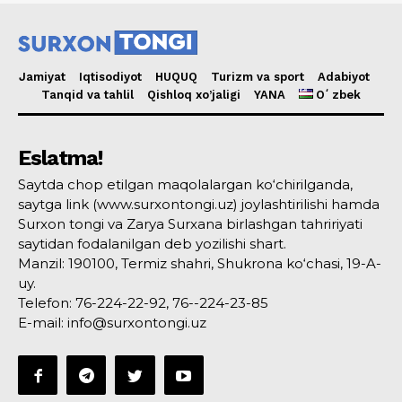
Jamiyat
Iqtisodiyot
HUQUQ
Turizm va sport
Adabiyot
Tanqid va tahlil
Qishloq xo’jaligi
YANA
Oʻzbek
Eslatma!
Saytda chop etilgan maqolalargan ko‘chirilganda,
saytga link (www.surxontongi.uz) joylashtirilishi hamda
Surxon tongi va Zarya Surxana birlashgan tahririyati
saytidan fodalanilgan deb yozilishi shart.
Manzil: 190100, Termiz shahri, Shukrona ko‘chasi, 19-A-
uy.
Telefon: 76-224-22-92, 76--224-23-85
E-mail: info@surxontongi.uz