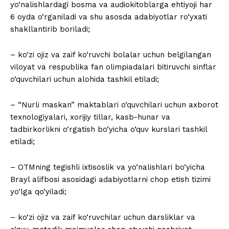
yo‘nalishlardagi bosma va audiokitoblarga ehtiyoji har
6 oyda o‘rganiladi va shu asosda adabiyotlar ro‘yxati
shakllantirib boriladi;
– ko‘zi ojiz va zaif ko‘ruvchi bolalar uchun belgilangan
viloyat va respublika fan olimpiadalari bitiruvchi sinflar
o‘quvchilari uchun alohida tashkil etiladi;
– “Nurli maskan” maktablari o‘quvchilari uchun axborot
texnologiyalari, xorijiy tillar, kasb-hunar va
tadbirkorlikni o‘rgatish bo‘yicha o‘quv kurslari tashkil
etiladi;
– OTMning tegishli ixtisoslik va yo‘nalishlari bo‘yicha
Brayl alifbosi asosidagi adabiyotlarni chop etish tizimi
yo‘lga qo‘yiladi;
– ko‘zi ojiz va zaif ko‘ruvchilar uchun darsliklar va