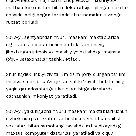
o‘quv-metodik majmualar chop etuvchi nashriyot-
matbaa korxonalari bilan deklaratsiya qilingan narxlar
asosida belgilangan tartibda shartnomalar tuzishga
ruxsat beriladi.
2022-yil sentyabrdan “Nurli maskan” maktablarida
o‘g‘il va qiz bolalar uchun alohida zamonaviy
jihozlangan ijtimoiy va maishiy yo‘nalishdagi majmua
(o‘quv ustaxona)lar tashkil etiladi.
Shuningdek, inklyuziv taʼlim tizimi joriy qilingan taʼlim
muassasalarida ko‘zi ojiz va zaif ko‘ruvchi bolalarning
yaqin qarindoshlariga ular bilan birga darslarda
qatnashish imkoniyati yaratiladi.
2022-yil yakunigacha “Nurli maskan” maktablari uchun
o‘zbek nutq sintezatori va boshqa semantik-eshitish
vositalari bilan hamohang ravishda milliy dizayndagi
maxsus kompyuter dasturlari yaratiladi va o‘quv