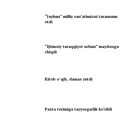
“Jayhun” milliy san’atimizni tarannum
etdi
“Ijtimoiy taraqqiyot uchun” maydonga
chiqdi
Kitob oʻqib, damas yutdi
Paxta terimiga tayyorgarlik ko‘rildi