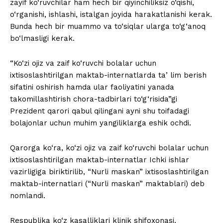
zayif ko‘ruvchilar ham hech bir qiyinchiliksiz o‘qishi,
o‘rganishi, ishlashi, istalgan joyida harakatlanishi kerak.
Bunda hech bir muammo va to‘siqlar ularga to‘g‘anoq
bo‘lmasligi kerak.
“Ko‘zi ojiz va zaif ko‘ruvchi bolalar uchun
ixtisoslashtirilgan maktab-internatlarda taʼlim berish
sifatini oshirish hamda ular faoliyatini yanada
takomillashtirish chora-tadbirlari to‘g‘risida”gi
Prezident qarori qabul qilingani ayni shu toifadagi
bolajonlar uchun muhim yangiliklarga eshik ochdi.
Qarorga ko‘ra, ko‘zi ojiz va zaif ko‘ruvchi bolalar uchun
ixtisoslashtirilgan maktab-internatlar Ichki ishlar
vazirligiga biriktirilib, “Nurli maskan” ixtisoslashtirilgan
maktab-internatlari (“Nurli maskan” maktablari) deb
nomlandi.
Respublika ko‘z kasalliklari klinik shifoxonasi,