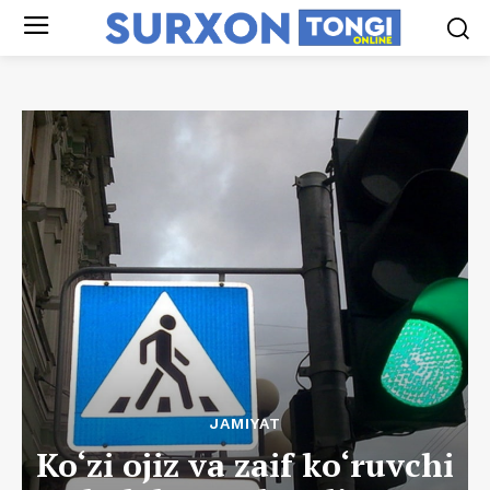
JAMIYAT
Ko‘zi ojiz va zaif ko‘ruvchi