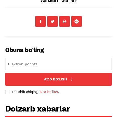
XABARNI ULASHISH:
Obuna bo‘ling
A'ZO BO'LISH
Tanishib chiqing:
A'zo bo'lish
.
Dolzarb xabarlar