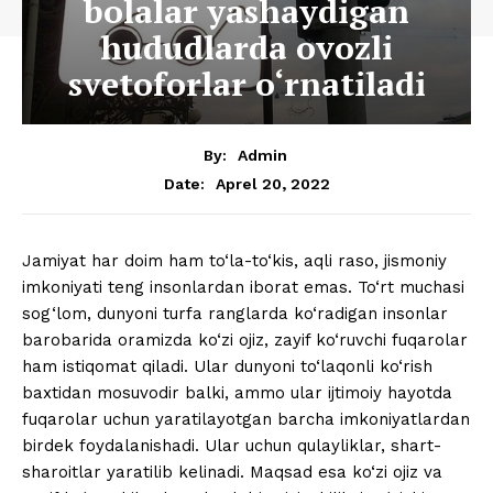
bolalar yashaydigan
hududlarda ovozli
svetoforlar o‘rnatiladi
By:
Admin
Aprel 20, 2022
Date:
Jamiyat har doim ham to‘la-to‘kis, aqli raso, jismoniy
imkoniyati teng insonlardan iborat emas. To‘rt muchasi
sog‘lom, dunyoni turfa ranglarda ko‘radigan insonlar
barobarida oramizda ko‘zi ojiz, zayif ko‘ruvchi fuqarolar
ham istiqomat qiladi. Ular dunyoni to‘laqonli ko‘rish
baxtidan mosuvodir balki, ammo ular ijtimoiy hayotda
fuqarolar uchun yaratilayotgan barcha imkoniyatlardan
birdek foydalanishadi. Ular uchun qulayliklar, shart-
sharoitlar yaratilib kelinadi. Maqsad esa ko‘zi ojiz va