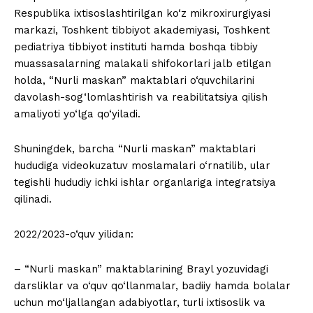
Respublika ixtisoslashtirilgan ko‘z mikroxirurgiyasi
markazi, Toshkent tibbiyot akademiyasi, Toshkent
pediatriya tibbiyot instituti hamda boshqa tibbiy
muassasalarning malakali shifokorlari jalb etilgan
holda, “Nurli maskan” maktablari o‘quvchilarini
davolash-sog‘lomlashtirish va reabilitatsiya qilish
amaliyoti yo‘lga qo‘yiladi.
Shuningdek, barcha “Nurli maskan” maktablari
hududiga videokuzatuv moslamalari o‘rnatilib, ular
tegishli hududiy ichki ishlar organlariga integratsiya
qilinadi.
2022/2023-o‘quv yilidan:
– “Nurli maskan” maktablarining Brayl yozuvidagi
darsliklar va o‘quv qo‘llanmalar, badiiy hamda bolalar
uchun mo‘ljallangan adabiyotlar, turli ixtisoslik va