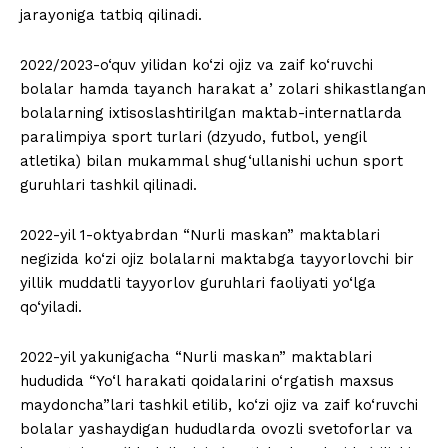
jarayoniga tatbiq qilinadi.
2022/2023-o‘quv yilidan ko‘zi ojiz va zaif ko‘ruvchi
bolalar hamda tayanch harakat aʼzolari shikastlangan
bolalarning ixtisoslashtirilgan maktab-internatlarda
paralimpiya sport turlari (dzyudo, futbol, yengil
atletika) bilan mukammal shug‘ullanishi uchun sport
guruhlari tashkil qilinadi.
2022-yil 1-oktyabrdan “Nurli maskan” maktablari
negizida ko‘zi ojiz bolalarni maktabga tayyorlovchi bir
yillik muddatli tayyorlov guruhlari faoliyati yo‘lga
qo‘yiladi.
2022-yil yakunigacha “Nurli maskan” maktablari
hududida “Yo‘l harakati qoidalarini o‘rgatish maxsus
maydoncha”lari tashkil etilib, ko‘zi ojiz va zaif ko‘ruvchi
bolalar yashaydigan hududlarda ovozli svetoforlar va