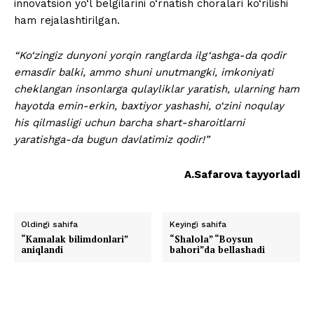
innovatsion yo‘l belgilarini o‘rnatish choralari ko‘rilishi
ham rejalashtirilgan.
“Ko‘zingiz dunyoni yorqin ranglarda ilg‘ashga-da qodir
emasdir balki, ammo shuni unutmangki, imkoniyati
cheklangan insonlarga qulayliklar yaratish, ularning ham
hayotda emin-erkin, baxtiyor yashashi, o‘zini noqulay
his qilmasligi uchun barcha shart-sharoitlarni
yaratishga-da bugun davlatimiz qodir!”
A.Safarova tayyorladi
Oldingi sahifa
Keyingi sahifa
“Kamalak bilimdonlari”
“Shalola” “Boysun
aniqlandi
bahori”da bellashadi