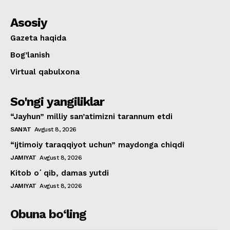
Asosiy
Gazeta haqida
Bog’lanish
Virtual qabulxona
So'ngi yangiliklar
“Jayhun” milliy san’atimizni tarannum etdi
SAN'AT
Avgust 8, 2026
“Ijtimoiy taraqqiyot uchun” maydonga chiqdi
JAMIYAT
Avgust 8, 2026
Kitob oʻqib, damas yutdi
JAMIYAT
Avgust 8, 2026
Obuna bo‘ling