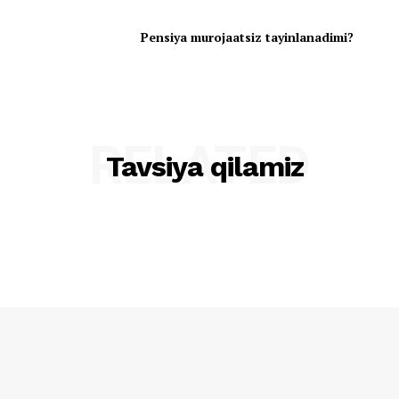
Pensiya murojaatsiz tayinlanadimi?
RELATED
Tavsiya qilamiz