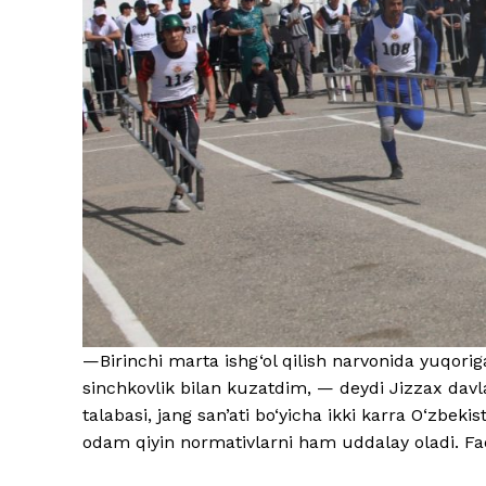
—Birinchi marta ishg‘ol qilish narvonida yuqoriga
sinchkovlik bilan kuzatdim, — deydi Jizzax davl
talabasi, jang san’ati bo‘yicha ikki karra O‘zb
odam qiyin normativlarni ham uddalay oladi. Faq