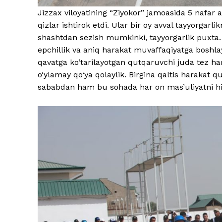
Jizzax viloyatining “Ziyokor” jamoasida 5 nafar 
qizlar ishtirok etdi. Ular bir oy avval tayyorgarli
shashtdan sezish mumkinki, tayyorgarlik puxta. H
epchillik va aniq harakat muvaffaqiyatga boshlay
qavatga ko‘tarilayotgan qutqaruvchi juda tez hara
o‘ylamay qo‘ya qolaylik. Birgina qaltis harakat 
sababdan ham bu sohada har on mas’uliyatni his 