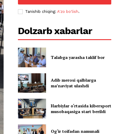
Tanishib chiqing:
A'zo bo'lish
.
Dolzarb xabarlar
Talabga yarasha taklif bor
Adib merosi qalblarga
maʼnaviyat ulashdi
Harbiylar o‘rtasida kibersport
musobaqasiga start berildi
Og‘ir toifadan namunali