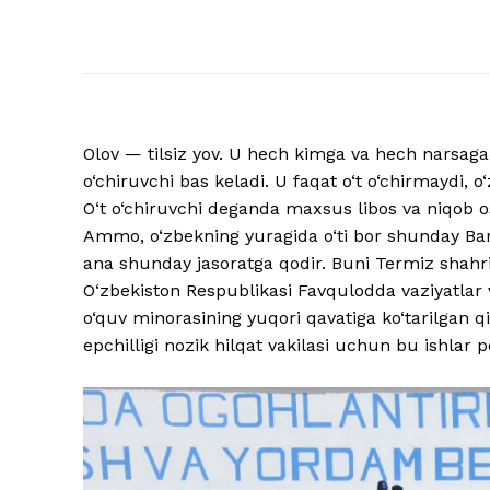
Olov — tilsiz yov. U hech kimga va hech narsaga 
o‘chiruvchi bas keladi. U faqat o‘t o‘chirmaydi, o
O‘t o‘chiruvchi deganda maxsus libos va niqob os
Ammo, o‘zbekning yuragida o‘ti bor shunday Bar
ana shunday jasoratga qodir. Buni Termiz shahrid
O‘zbekiston Respublikasi Favqulodda vaziyatlar va
o‘quv minorasining yuqori qavatiga ko‘tarilgan 
epchilligi nozik hilqat vakilasi uchun bu ishlar 