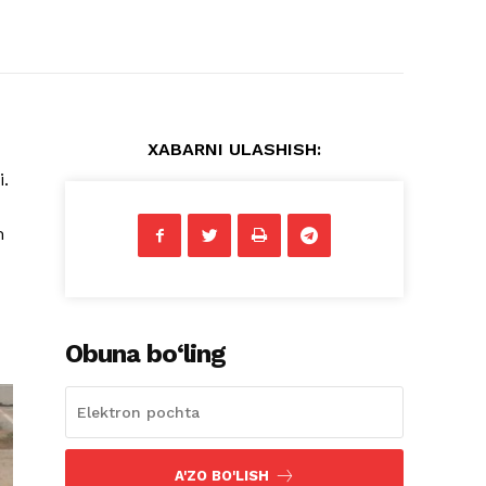
XABARNI ULASHISH:
i.
m
Obuna bo‘ling
A'ZO BO'LISH