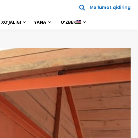
Ma'lumot qidiring
XO’JALIGI
YANA
OʻZBEK