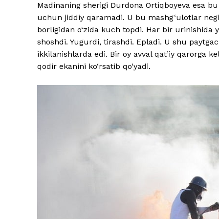
Madinaning sherigi Durdona Ortiqboyeva esa bu 
uchun jiddiy qaramadi. U bu mashg‘ulotlar negiz
borligidan o‘zida kuch topdi. Har bir urinishida
shoshdi. Yugurdi, tirashdi. Epladi. U shu paytg
ikkilanishlarda edi. Bir oy avval qat’iy qarorga ke
qodir ekanini ko‘rsatib qo‘yadi.