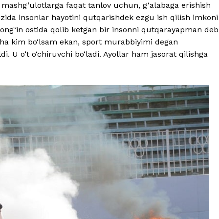
mashg‘ulotlarga faqat tanlov uchun, g‘alabaga erishish
ida insonlar hayotini qutqarishdek ezgu ish qilish imkoni
 yong‘in ostida qolib ketgan bir insonni qutqarayapman deb
acha kim bo‘lsam ekan, sport murabbiyimi degan
ldi. U o‘t o‘chiruvchi bo‘ladi. Ayollar ham jasorat qilishga