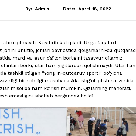
By:
Admin
Date:
Aprel 18, 2022
rahm qilmaydi. Kuydirib kul qiladi. Unga faqat o‘t
‘z jonini unutib, jonlari xavf ostida qolganlarni-da qutqarad
tida mard va jasur o‘g‘lon borligini tasavvur qilamiz.
chinlari borki, ular ham yigitlardan qolishmaydi. Ular ha
a tashkil etilgan “Yong‘in-qutqaruv sporti” bo‘yicha
zirligi birinchiligi musobaqasida ishg‘ol qilish narvonida
qizlar misolida ham ko‘rish mumkin. Qizlarning mahorati,
pesh emasligini isbotlab bergandek bo‘ldi.