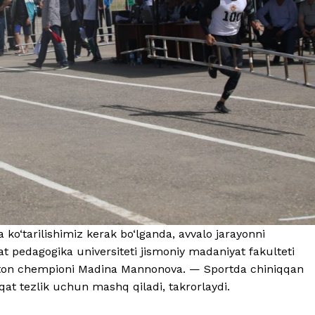
 ko‘tarilishimiz kerak bo‘lganda, avvalo jarayonni
at pedagogika universiteti jismoniy madaniyat fakulteti
ekiston chempioni Madina Mannonova. — Sportda chiniqqan
at tezlik uchun mashq qiladi, takrorlaydi.