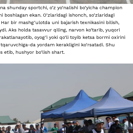
ana shunday sportchi, o‘z yo‘nalishi bo‘yicha champion
kni boshlagan ekan. O‘zlaridagi ishonch, so‘zlaridagi
ar bir mashg‘ulotda uni bajarish texnikasini bilish,
di. Aks holda tasavvur qiling, narvon ko‘tarib, yuqori
katlanayotib, oyog‘i yoki qo‘li toyib ketsa bormi oxirini
qutqaruvchiga-da yordam kerakligini ko‘rsatadi. Shu
etib, hushyor bo‘lish shart.