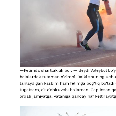
—Felimda sharttakilik bor, — deydi Voleybol bo‘y
bolalardek tutaman o‘zimni. Balki shuning uch
tanlaydigan kasbim ham felimga bog‘liq bo‘ladi 
tugatsam, o‘t o‘chiruvchi bo‘laman. Gap inson 
orqali jamiyatga, Vataniga qanday naf keltirayo