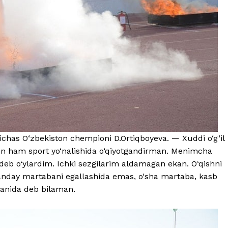
ichas O‘zbekiston chempioni D.Ortiqboyeva. — Xuddi o‘g‘il
un ham sport yo‘nalishida o‘qiyotgandirman. Menimcha
deb o‘ylardim. Ichki sezgilarim aldamagan ekan. O‘qishni
qanday martabani egallashida emas, o‘sha martaba, kasb
tganida deb bilaman.