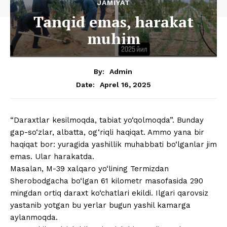
JAMIYAT
Tanqid emas, harakat
muhim
By:
Admin
Aprel 16, 2025
Date:
“Daraxtlar kesilmoqda, tabiat yo‘qolmoqda”. Bunday
gap-so‘zlar, albatta, og‘riqli haqiqat. Ammo yana bir
haqiqat bor: yuragida yashillik muhabbati bo‘lganlar jim
emas. Ular harakatda.
Masalan, M-39 xalqaro yo‘lining Termizdan
Sherobodgacha bo‘lgan 61 kilometr masofasida 290
mingdan ortiq daraxt ko‘chatlari ekildi. Ilgari qarovsiz
yastanib yotgan bu yerlar bugun yashil kamarga
aylanmoqda.