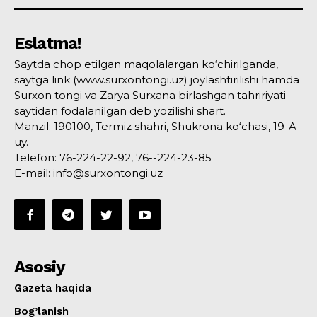
Eslatma!
Saytda chop etilgan maqolalargan ko‘chirilganda,
saytga link (www.surxontongi.uz) joylashtirilishi hamda
Surxon tongi va Zarya Surxana birlashgan tahririyati
saytidan fodalanilgan deb yozilishi shart.
Manzil: 190100, Termiz shahri, Shukrona ko‘chasi, 19-A-
uy.
Telefon: 76-224-22-92, 76--224-23-85
E-mail: info@surxontongi.uz
Asosiy
Gazeta haqida
Bog’lanish