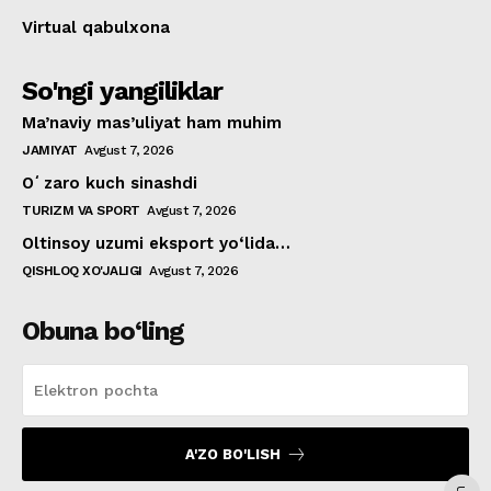
Virtual qabulxona
So'ngi yangiliklar
Ma’naviy mas’uliyat ham muhim
JAMIYAT
Avgust 7, 2026
Oʻzaro kuch sinashdi
TURIZM VA SPORT
Avgust 7, 2026
Oltinsoy uzumi eksport yo‘lida…
QISHLOQ XO'JALIGI
Avgust 7, 2026
Obuna bo‘ling
A'ZO BO'LISH