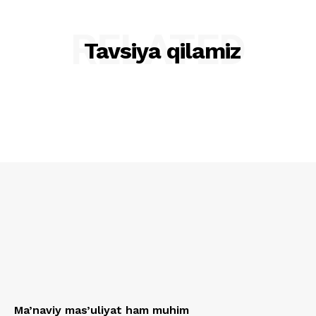
RELATED
Tavsiya qilamiz
Ma’naviy mas’uliyat ham muhim