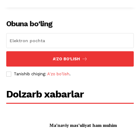
Obuna bo‘ling
A'ZO BO'LISH
Tanishib chiqing:
A'zo bo'lish
.
Dolzarb xabarlar
Ma’naviy mas’uliyat ham muhim