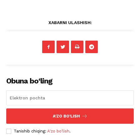
XABARNI ULASHISH:
Obuna bo‘ling
A'ZO BO'LISH
Tanishib chiqing:
A'zo bo'lish
.