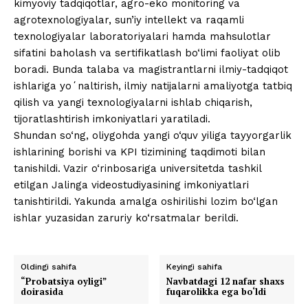
kimyoviy tadqiqotlar, agro-eko monitoring va
agrotexnologiyalar, sun’iy intellekt va raqamli
texnologiyalar laboratoriyalari hamda mahsulotlar
sifatini baholash va sertifikatlash bo‘limi faoliyat olib
boradi. Bunda talaba va magistrantlarni ilmiy-tadqiqot
ishlariga yoʻnaltirish, ilmiy natijalarni amaliyotga tatbiq
qilish va yangi texnologiyalarni ishlab chiqarish,
tijoratlashtirish imkoniyatlari yaratiladi.
Shundan so‘ng, oliygohda yangi o‘quv yiliga tayyorgarlik
ishlarining borishi va KPI tizimining taqdimoti bilan
tanishildi. Vazir o‘rinbosariga universitetda tashkil
etilgan Jalinga videostudiyasining imkoniyatlari
tanishtirildi. Yakunda amalga oshirilishi lozim bo‘lgan
ishlar yuzasidan zaruriy ko‘rsatmalar berildi.
Oldingi sahifa
Keyingi sahifa
“Probatsiya oyligi”
Navbatdagi 12 nafar shaxs
doirasida
fuqarolikka ega bo‘ldi