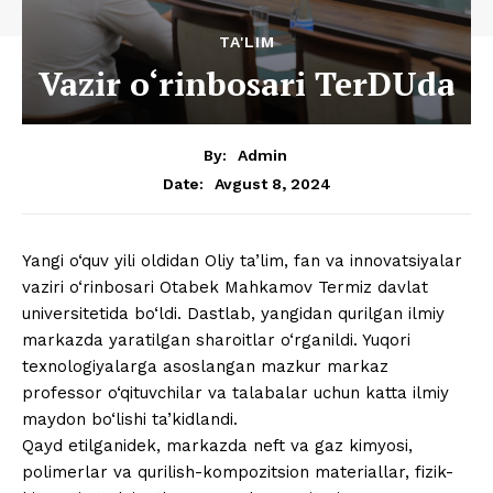
TA'LIM
Vazir o‘rinbosari TerDUda
By:
Admin
Avgust 8, 2024
Date:
Yangi o‘quv yili oldidan Oliy ta’lim, fan va innovatsiyalar
vaziri o‘rinbosari Otabek Mahkamov Termiz davlat
universitetida bo‘ldi. Dastlab, yangidan qurilgan ilmiy
markazda yaratilgan sharoitlar o‘rganildi. Yuqori
texnologiyalarga asoslangan mazkur markaz
professor o‘qituvchilar va talabalar uchun katta ilmiy
maydon bo‘lishi ta’kidlandi.
Qayd etilganidek, markazda neft va gaz kimyosi,
polimerlar va qurilish-kompozitsion materiallar, fizik-