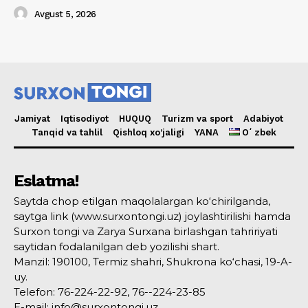
Avgust 5, 2026
Jamiyat
Iqtisodiyot
HUQUQ
Turizm va sport
Adabiyot
Tanqid va tahlil
Qishloq xo’jaligi
YANA
Oʻzbek
Eslatma!
Saytda chop etilgan maqolalargan ko‘chirilganda,
saytga link (www.surxontongi.uz) joylashtirilishi hamda
Surxon tongi va Zarya Surxana birlashgan tahririyati
saytidan fodalanilgan deb yozilishi shart.
Manzil: 190100, Termiz shahri, Shukrona ko‘chasi, 19-A-
uy.
Telefon: 76-224-22-92, 76--224-23-85
E-mail: info@surxontongi.uz