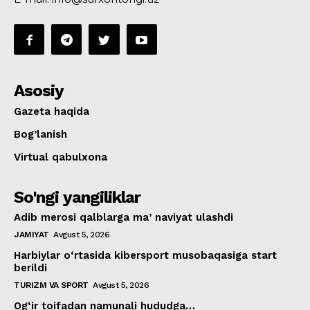
Asosiy
Gazeta haqida
Bog’lanish
Virtual qabulxona
So'ngi yangiliklar
Adib merosi qalblarga maʼnaviyat ulashdi
JAMIYAT
Avgust 5, 2026
Harbiylar o‘rtasida kibersport musobaqasiga start
berildi
TURIZM VA SPORT
Avgust 5, 2026
Og‘ir toifadan namunali hududga…