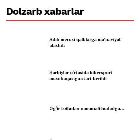
Dolzarb xabarlar
Adib merosi qalblarga maʼnaviyat
ulashdi
Harbiylar o‘rtasida kibersport
musobaqasiga start berildi
Og‘ir toifadan namunali hududga…