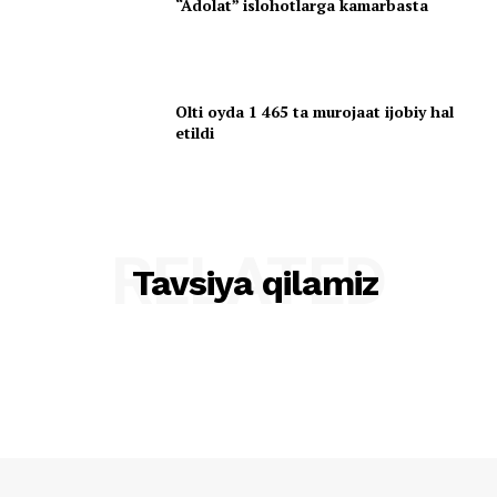
“Adolat” islohotlarga kamarbasta
Olti oyda 1 465 ta murojaat ijobiy hal
etildi
RELATED
Tavsiya qilamiz