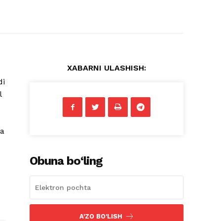
XABARNI ULASHISH:
di
l
qa
Obuna bo‘ling
A'ZO BO'LISH