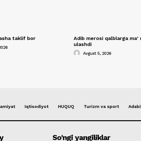
asha taklif bor
Adib merosi qalblarga maʼ
ulashdi
2026
Avgust 5, 2026
amiyat
Iqtisodiyot
HUQUQ
Turizm va sport
Adabi
y
So'ngi yangiliklar