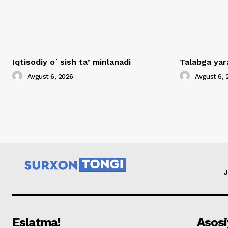
Iqtisodiy oʻsish taʼminlanadi
Talabga yar
Avgust 6, 2026
Avgust 6, 
J
Eslatma!
Asosi