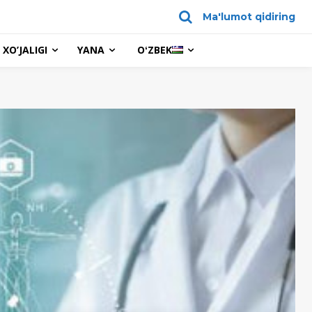
Ma'lumot qidiring
XO’JALIGI
YANA
OʻZBEK