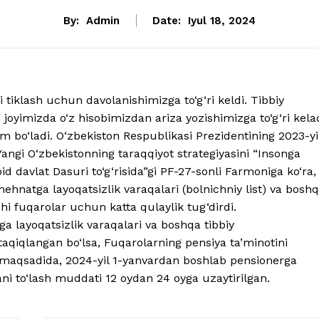
By:
Admin
Date:
Iyul 18, 2024
 tiklash uchun davolanishimizga to‘g‘ri keldi. Tibbiy
joyimizda o‘z hisobimizdan ariza yozishimizga to‘g‘ri kela
am bo‘ladi. O‘zbekiston Respublikasi Prezidentining 2023-yi
Yangi O‘zbekistonning taraqqiyot strategiyasini “Insonga
 oid davlat Dasuri to‘g‘risida”gi PF-27-sonli Farmoniga ko‘ra,
natga layoqatsizlik varaqalari (bolnichniy list) va bosh
i fuqarolar uchun katta qulaylik tug‘dirdi.
 layoqatsizlik varaqalari va boshqa tibbiy
aqiqlangan bo‘lsa, Fuqarolarning pensiya ta’minotini
h maqsadida, 2024-yil 1-yanvardan boshlab pensionerga
ni to‘lash muddati 12 oydan 24 oyga uzaytirilgan.