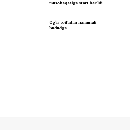
musobaqasiga start berildi
Og‘ir toifadan namunali
hududga…