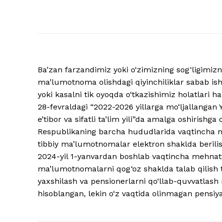
Ba’zan farzandimiz yoki o‘zimizning sog‘ligimizni
ma’lumotnoma olishdagi qiyinchiliklar sabab ish 
yoki kasalni tik oyoqda o‘tkazishimiz holatlari h
28-fevraldagi “2022-2026 yillarga mo‘ljallangan 
e’tibor va sifatli ta’lim yili”da amalga oshirishga
Respublikaning barcha hududlarida vaqtincha meh
tibbiy ma’lumotnomalar elektron shaklda berilish
2024-yil 1-yanvardan boshlab vaqtincha mehnatga
ma’lumotnomalarni qog‘oz shaklda talab qilish t
yaxshilash va pensionerlarni qo‘llab-quvvatlas
hisoblangan, lekin o‘z vaqtida olinmagan pensiya