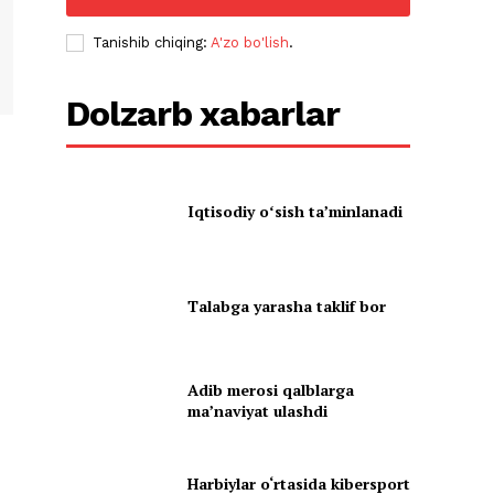
Tanishib chiqing:
A'zo bo'lish
.
Dolzarb xabarlar
Iqtisodiy oʻsish taʼminlanadi
Talabga yarasha taklif bor
Adib merosi qalblarga
maʼnaviyat ulashdi
Harbiylar o‘rtasida kibersport