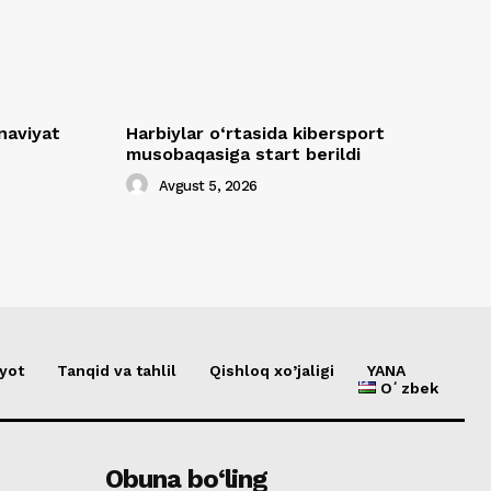
naviyat
Harbiylar o‘rtasida kibersport
musobaqasiga start berildi
Avgust 5, 2026
yot
Tanqid va tahlil
Qishloq xo’jaligi
YANA
Oʻzbek
Obuna bo‘ling