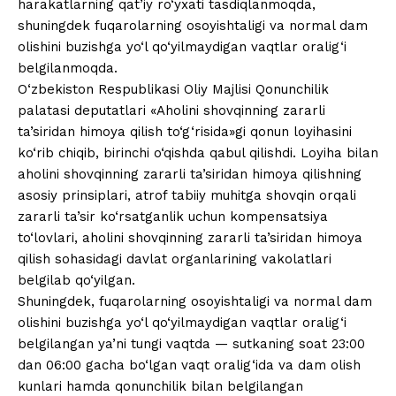
harakatlarning qat’iy ro‘yxati tasdiqlanmoqda,
shuningdek fuqarolarning osoyishtaligi va normal dam
olishini buzishga yo‘l qo‘yilmaydigan vaqtlar oralig‘i
belgilanmoqda.
O‘zbekiston Respublikasi Oliy Majlisi Qonunchilik
palatasi deputatlari «Aholini shovqinning zararli
ta’siridan himoya qilish to‘g‘risida»gi qonun loyihasini
ko‘rib chiqib, birinchi o‘qishda qabul qilishdi. Loyiha bilan
aholini shovqinning zararli ta’siridan himoya qilishning
asosiy prinsiplari, atrof tabiiy muhitga shovqin orqali
zararli ta’sir ko‘rsatganlik uchun kompensatsiya
to‘lovlari, aholini shovqinning zararli ta’siridan himoya
qilish sohasidagi davlat organlarining vakolatlari
belgilab qo‘yilgan.
Shuningdek, fuqarolarning osoyishtaligi va normal dam
olishini buzishga yo‘l qo‘yilmaydigan vaqtlar oralig‘i
belgilangan ya’ni tungi vaqtda — sutkaning soat 23:00
dan 06:00 gacha bo‘lgan vaqt oralig‘ida va dam olish
kunlari hamda qonunchilik bilan belgilangan