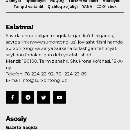
Jamiyat
Iqtisodiyot
HUQUQ
Turizm va sport
Adabiyot
Tanqid va tahlil
Qishloq xo’jaligi
YANA
Oʻzbek
Eslatma!
Saytda chop etilgan maqolalargan ko‘chirilganda,
saytga link (www.surxontongi.uz) joylashtirilishi hamda
Surxon tongi va Zarya Surxana birlashgan tahririyati
saytidan fodalanilgan deb yozilishi shart.
Manzil: 190100, Termiz shahri, Shukrona ko‘chasi, 19-A-
uy.
Telefon: 76-224-22-92, 76--224-23-85
E-mail: info@surxontongi.uz
Asosiy
Gazeta haqida