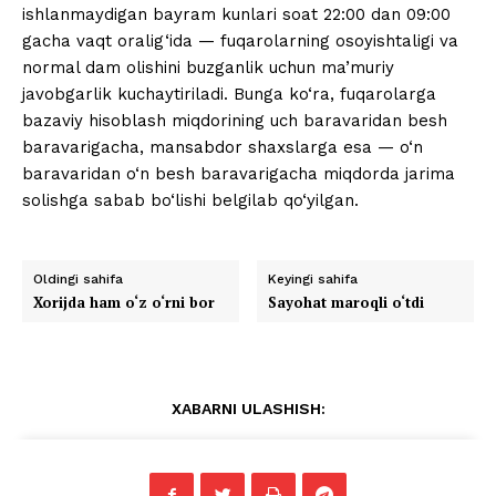
ishlanmaydigan bayram kunlari soat 22:00 dan 09:00
gacha vaqt oralig‘ida — fuqarolarning osoyishtaligi va
normal dam olishini buzganlik uchun ma’muriy
javobgarlik kuchaytiriladi. Bunga ko‘ra, fuqarolarga
bazaviy hisoblash miqdorining uch baravaridan besh
baravarigacha, mansabdor shaxslarga esa — o‘n
baravaridan o‘n besh baravarigacha miqdorda jarima
solishga sabab bo‘lishi belgilab qo‘yilgan.
Oldingi sahifa
Keyingi sahifa
Xorijda ham o‘z o‘rni bor
Sayohat maroqli o‘tdi
XABARNI ULASHISH: