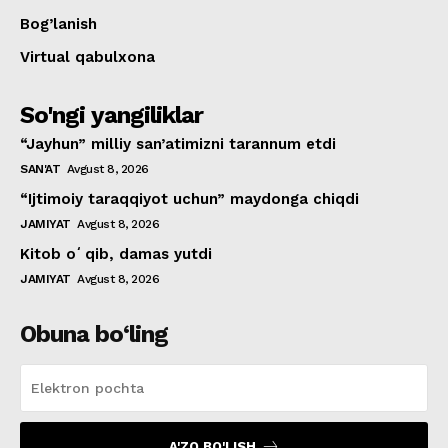
Bog’lanish
Virtual qabulxona
So'ngi yangiliklar
“Jayhun” milliy san’atimizni tarannum etdi
SAN'AT
Avgust 8, 2026
“Ijtimoiy taraqqiyot uchun” maydonga chiqdi
JAMIYAT
Avgust 8, 2026
Kitob oʻqib, damas yutdi
JAMIYAT
Avgust 8, 2026
Obuna bo‘ling
A'ZO BO'LISH