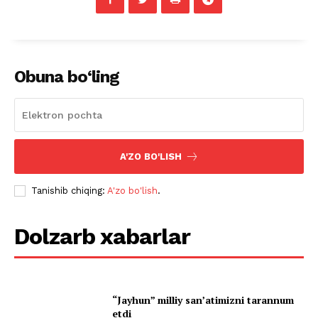
Obuna bo‘ling
A'ZO BO'LISH
Tanishib chiqing:
A'zo bo'lish
.
Dolzarb xabarlar
“Jayhun” milliy san’atimizni tarannum
etdi