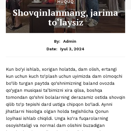
HUQUQ
Shovqinlanmang, jarima
to‘laysiz
By:
Admin
Iyul 3, 2024
Date:
Kun bo‘yi ishlab, xorigan holatda, dam olish, ertangi
kun uchun kuch to‘plash uchun uyimizda dam olmoqchi
bo‘lib turgan paytda qo‘shnimizning baland ovozda
qo‘ygan musiqasi ta’bimizni xira qilsa, boshqa
tomondan qo‘shni bolalarning derazamiz ostida shovqin
qilib to‘p tepishi dard ustiga chipqon bo‘ladi. Aynni
jihatlarni hisobga olgan holda tegishlicha Qonun
loyihasi ishlab chiqildi. Unga ko‘ra fuqarolarning
osoyishtaligi va normal dam olishini buzadigan