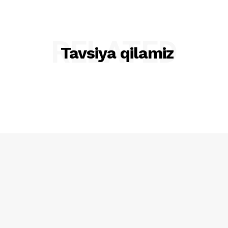
RELATED
Tavsiya qilamiz