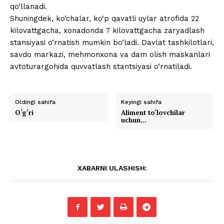
qo‘llanadi.
Shuningdek, ko‘chalar, ko‘p qavatli uylar atrofida 22
kilovattgacha, xonadonda 7 kilovattgacha zaryadlash
stansiyasi o‘rnatish mumkin bo‘ladi. Davlat tashkilotlari,
savdo markazi, mehmonxona va dam olish maskanlari
avtoturargohida quvvatlash stantsiyasi o‘rnatiladi.
Oldingi sahifa
Keyingi sahifa
O‘g‘ri
Aliment to‘lovchilar
uchun…
XABARNI ULASHISH: