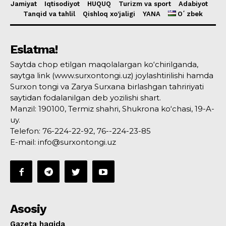
Jamiyat
Iqtisodiyot
HUQUQ
Turizm va sport
Adabiyot
Tanqid va tahlil
Qishloq xo’jaligi
YANA
Oʻzbek
Eslatma!
Saytda chop etilgan maqolalargan ko‘chirilganda,
saytga link (www.surxontongi.uz) joylashtirilishi hamda
Surxon tongi va Zarya Surxana birlashgan tahririyati
saytidan fodalanilgan deb yozilishi shart.
Manzil: 190100, Termiz shahri, Shukrona ko‘chasi, 19-A-
uy.
Telefon: 76-224-22-92, 76--224-23-85
E-mail: info@surxontongi.uz
Asosiy
Gazeta haqida