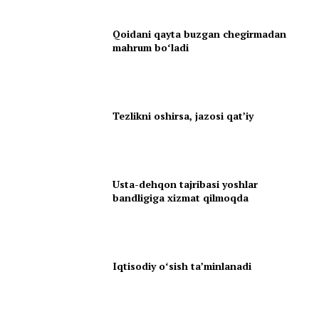
Qoidani qayta buzgan chegirmadan
mahrum boʻladi
Tezlikni oshirsa, jazosi qatʼiy
Usta-dehqon tajribasi yoshlar
bandligiga xizmat qilmoqda
Iqtisodiy oʻsish taʼminlanadi