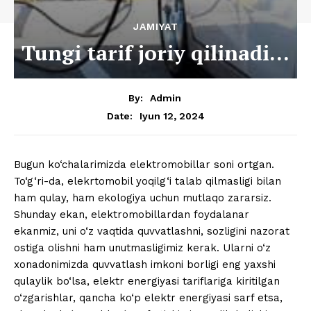
JAMIYAT
Tungi tarif joriy qilinadi…
By:
Admin
Iyun 12, 2024
Date:
Bugun ko‘chalarimizda elektromobillar soni ortgan.
To‘g‘ri-da, elekrtomobil yoqilg‘i talab qilmasligi bilan
ham qulay, ham ekologiya uchun mutlaqo zararsiz.
Shunday ekan, elektromobillardan foydalanar
ekanmiz, uni o‘z vaqtida quvvatlashni, sozligini nazorat
ostiga olishni ham unutmasligimiz kerak. Ularni o‘z
xonadonimizda quvvatlash imkoni borligi eng yaxshi
qulaylik bo‘lsa, elektr energiyasi tariflariga kiritilgan
o‘zgarishlar, qancha ko‘p elektr energiyasi sarf etsa,