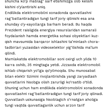
shuncha ko‘p mablag‘ sarf etishimizga olib kelishi
kishini o‘ylantirishi aniq.
Endilikda elektromobilni xonadonda quvvatlashni
rag‘batlantiradigan tungi tarif joriy qilinishi esa ana
shunday o‘y-xayollarga barham beradi. Bu haqda
Prezident raisligida energiya resurslaridan samarali
foydalanish hamda energetika sohasi obyektlari kuz-
qish mavsumida barqaror ishlashini ta’minlash chora-
tadbirlari yuzasidan videoselektor yig‘ilishida ma’lum
qilindi.
Mamlakatda elektromobillar soni oxirgi uch yilda 10
karra oshib, 35 mingtaga yetdi. Jizzaxda elektromobil
ishlab chiqarish yo‘lga qo‘yilmoqda. Shu munosabat
bilan elektr tizimini rivojlantirishda yangi zaryadlash
quvvatlarini hisobga olish zarurligi ko‘rsatib o‘tildi.
Shuning uchun ham endilikda elektromobilni xonadonda
quvvatlashni rag‘batlantiradigan tungi tarif joriy qilinadi.
Quvvatlash uskunasiga hisoblagich o‘rnatgan aholiga
tungi vaqtda quvvatlaganlik uchun arzon tarif