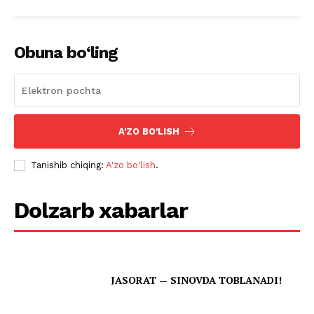
Obuna bo‘ling
A'ZO BO'LISH
Tanishib chiqing:
A'zo bo'lish
.
Dolzarb xabarlar
JASORAT — SINOVDA TOBLANADI!