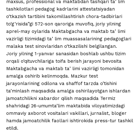
maxsus, professional va maktabdan tashqari taʼlim
tashkilotlari pedagog kadrlarini attestatsiyadan
o‘tkazish tartibini takomillashtirish chora-tadbirlari
to‘g‘risida”gi 572-son qaroriga muvofiq, joriy yilning
aprel-may oylarida Maktabgacha va maktab taʼlimi
vazirligi tizimidagi taʼlim muassasalarining pedagoglari
malaka test sinovlaridan o‘tkazilishi belgilangan.
Joriy yilning 1-yanvar sanasidan boshlab ushbu tizim
orqali o‘qituvchilariga toifa berish jarayoni bevosita
Maktabgacha va maktab taʼlimi vazirligi tomonidan
amalga oshirib kelinmoqda. Mazkur test
jarayonlarining odilona va shaffof tarzda o’tishini
ta’minlash maqsadida amalga oshirilayotgan ishlardan
jamoatchilikni xabardor qilish maqsadida Termiz
shahridagi 26-umumta’lim maktabida viloyatimizdagi
ommaviy axborot vositalari vakillari, jurnalist, bloger
hamda jamoatchilik faollari ishtirokida press-tur tashkil
etildi.