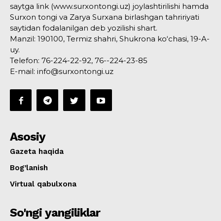
saytga link (www.surxontongi.uz) joylashtirilishi hamda
Surxon tongi va Zarya Surxana birlashgan tahririyati
saytidan fodalanilgan deb yozilishi shart.
Manzil: 190100, Termiz shahri, Shukrona ko‘chasi, 19-A-
uy.
Telefon: 76-224-22-92, 76--224-23-85
E-mail: info@surxontongi.uz
Asosiy
Gazeta haqida
Bog’lanish
Virtual qabulxona
So'ngi yangiliklar