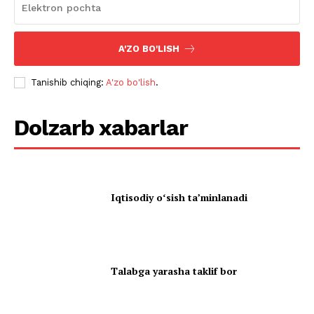
A'ZO BO'LISH
Tanishib chiqing:
A'zo bo'lish
.
Dolzarb xabarlar
Iqtisodiy oʻsish taʼminlanadi
Talabga yarasha taklif bor