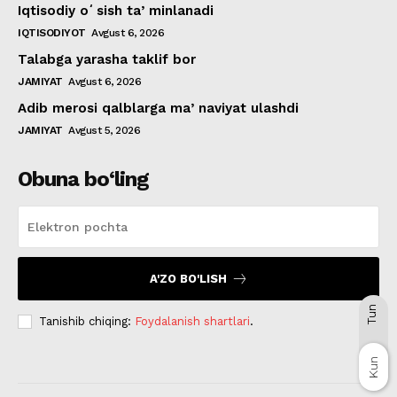
Iqtisodiy oʻsish taʼminlanadi
IQTISODIYOT
Avgust 6, 2026
Talabga yarasha taklif bor
JAMIYAT
Avgust 6, 2026
Adib merosi qalblarga maʼnaviyat ulashdi
JAMIYAT
Avgust 5, 2026
Obuna bo‘ling
A'ZO BO'LISH
Tun
Tanishib chiqing:
Foydalanish shartlari
.
Kun
Kun