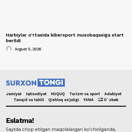
Harbiylar o‘rtasida kibersport musobaqasiga start
berildi
Avgust 5, 2026
Jamiyat
Iqtisodiyot
HUQUQ
Turizm va sport
Adabiyot
Tanqid va tahlil
Qishloq xo’jaligi
YANA
Oʻzbek
Eslatma!
Saytda chop etilgan maqolalargan ko‘chirilganda,