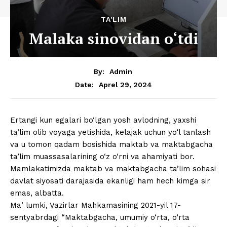
TA'LIM
Malaka sinovidan o‘tdi
By:
Admin
Aprel 29, 2024
Date:
Ertangi kun egalari bo‘lgan yosh avlodning, yaxshi
ta’lim olib voyaga yetishida, kelajak uchun yo‘l tanlash
va u tomon qadam bosishida maktab va maktabgacha
ta’lim muassasalarining o‘z o‘rni va ahamiyati bor.
Mamlakatimizda maktab va maktabgacha ta’lim sohasi
davlat siyosati darajasida ekanligi ham hech kimga sir
emas, albatta.
Maʼlumki, Vazirlar Mahkamasining 2021-yil 17-
sentyabrdagi “Maktabgacha, umumiy o‘rta, o‘rta