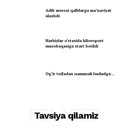
Adib merosi qalblarga maʼnaviyat
ulashdi
Harbiylar o‘rtasida kibersport
musobaqasiga start berildi
Og‘ir toifadan namunali hududga…
RELATED
Tavsiya qilamiz