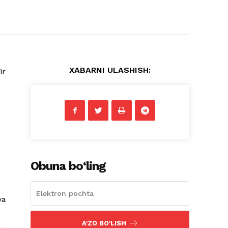
XABARNI ULASHISH:
ir
n
Obuna bo‘ling
va
A'ZO BO'LISH