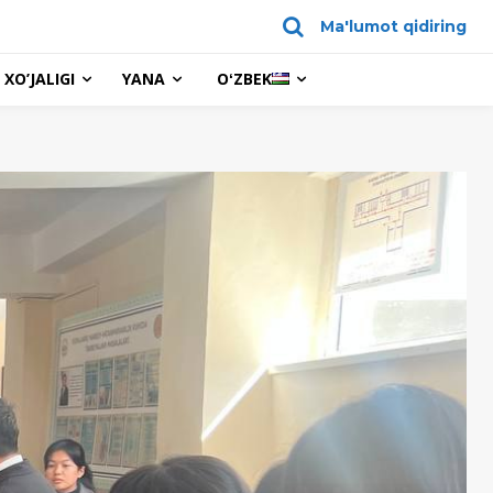
Ma'lumot qidiring
XO’JALIGI
YANA
OʻZBEK