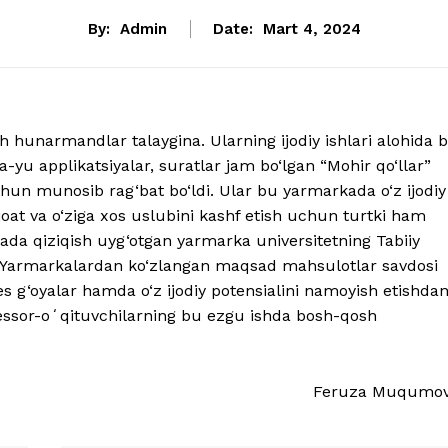
By:
Admin
Date:
Mart 4, 2024
h hunarmandlar talaygina. Ularning ijodiy ishlari alohida b
ta-yu applikatsiyalar, suratlar jam bo‘lgan “Mohir qo‘llar”
uchun munosib rag‘bat bo‘ldi. Ular bu yarmarkada o‘z ijodiy
ijoat va o‘ziga xos uslubini kashf etish uchun turtki ham
hada qiziqish uyg‘otgan yarmarka universitetning Tabiiy
i. Yarmarkalardan ko‘zlangan maqsad mahsulotlar savdosi
es g‘oyalar hamda o‘z ijodiy potensialini namoyish etishda
essor-oʻqituvchilarning bu ezgu ishda bosh-qosh
Feruza Muqumo