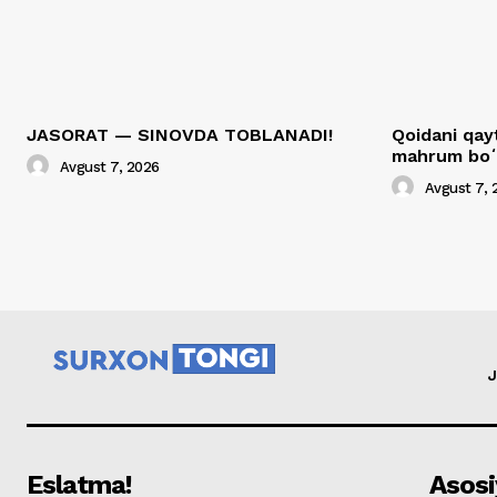
JASORAT — SINOVDA TOBLANADI!
Qoidani qa
mahrum boʻ
Avgust 7, 2026
Avgust 7, 
J
Eslatma!
Asosi