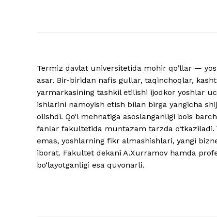
Termiz davlat universitetida mohir qo‘llar — yos
asar. Bir-biridan nafis gullar, taqinchoqlar, kash
yarmarkasining tashkil etilishi ijodkor yoshlar 
ishlarini namoyish etish bilan birga yangicha sh
olishdi. Qo‘l mehnatiga asoslanganligi bois barc
fanlar fakultetida muntazam tarzda o‘tkazilad
emas, yoshlarning fikr almashishlari, yangi bizn
iborat. Fakultet dekani A.Xurramov hamda prof
bo‘layotganligi esa quvonarli.