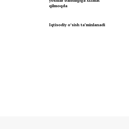
yoshlar bandligiga xizmat
qilmoqda
Iqtisodiy oʻsish taʼminlanadi