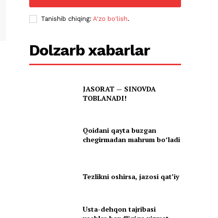
Tanishib chiqing:
A'zo bo'lish
.
Dolzarb xabarlar
JASORAT — SINOVDA
TOBLANADI!
Qoidani qayta buzgan
chegirmadan mahrum boʻladi
Tezlikni oshirsa, jazosi qatʼiy
Usta-dehqon tajribasi