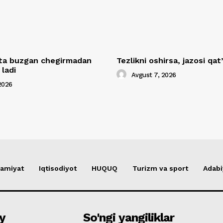
yta buzgan chegirmadan
Tezlikni oshirsa, jazosi qat
ladi
Avgust 7, 2026
2026
amiyat
Iqtisodiyot
HUQUQ
Turizm va sport
Adabi
y
So'ngi yangiliklar