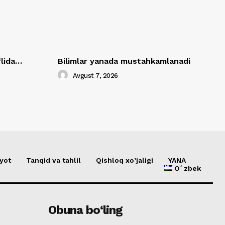
‘lida…
Bilimlar yanada mustahkamlanadi
Avgust 7, 2026
yot
Tanqid va tahlil
Qishloq xo’jaligi
YANA
Oʻzbek
Obuna bo‘ling