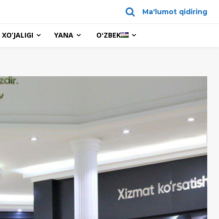
Ma'lumot qidiring
XO’JALIGI
YANA
OʻZBEK