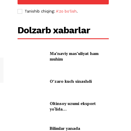
Tanishib chiqing:
A'zo bo'lish
.
Dolzarb xabarlar
Ma’naviy mas’uliyat ham
muhim
Oʻzaro kuch sinashdi
Oltinsoy uzumi eksport
yo‘lida…
Bilimlar yanada