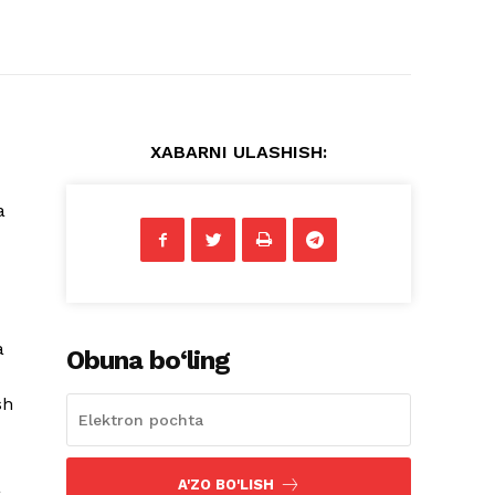
XABARNI ULASHISH:
a
a
Obuna bo‘ling
sh
a
A'ZO BO'LISH