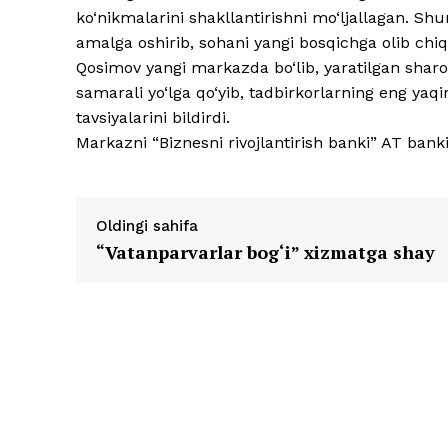
ko‘nikmalarini shakllantirishni mo‘ljallagan. Sh
amalga oshirib, sohani yangi bosqichga olib chi
Qosimov yangi markazda bo‘lib, yaratilgan sharoi
samarali yo‘lga qo‘yib, tadbirkorlarning eng yaqi
tavsiyalarini bildirdi.
Markazni “Biznesni rivojlantirish banki” AT banki 
Oldingi sahifa
“Vatanparvarlar bog‘i” xizmatga shay