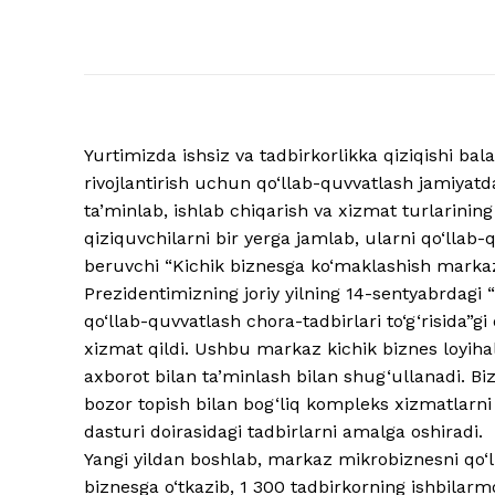
Yurtimizda ishsiz va tadbirkorlikka qiziqishi bala
rivojlantirish uchun qo‘llab-quvvatlash jamiyatda
ta’minlab, ishlab chiqarish va xizmat turlarinin
qiziquvchilarni bir yerga jamlab, ularni qo‘llab-
beruvchi “Kichik biznesga ko‘maklashish markazi”
Prezidentimizning joriy yilning 14-sentyabrdagi “K
qo‘llab-quvvatlash chora-tadbirlari to‘g‘risida”g
xizmat qildi. Ushbu markaz kichik biznes loyihala
axborot bilan ta’minlash bilan shug‘ullanadi. Bizn
bozor topish bilan bog‘liq kompleks xizmatlarni 
dasturi doirasidagi tadbirlarni amalga oshiradi.
Yangi yildan boshlab, markaz mikrobiznesni qo‘ll
biznesga o‘tkazib, 1 300 tadbirkorning ishbilarmon