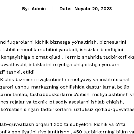
By:
Admin
Date:
Noyabr 20, 2023
nd fuqarolarni kichik biznesga yo‘naltirish, bizneslarini
 ishbilarmonlik muhitini yaratadi, ishsizlar bandligini
g kengayishiga xizmat qiladi. Termiz shahrida tadbirkorlikk
quvvatlovchi, istaklarini ro‘yobga chiqarishga yordam
 tashkil etildi.
ichik biznesni rivojlantirishni moliyaviy va institutsional
i qarori ushbu markazning ochilishida dasturilamal bo‘lib
rini tanlab, tashabbuskorlarni o‘qitish, moliyalashtirish v
es rejalar va texnik iqtisodiy asoslarni ishlab chiqish,
ko‘rsatish singari tadbirkorlarni uzluksiz qo‘llab-quvvatla
ab-quvvatlash orqali 1 200 ta subyektni kichik va o‘rta
lik qobiliyatini rivojlantirishni, 450 tadbirkorning bilim v