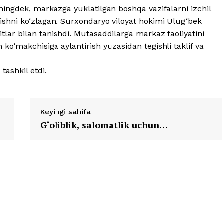
uningdek, markazga yuklatilgan boshqa vazifalarni izchil
qishni ko‘zlagan. Surxondaryo viloyat hokimi Ulug‘bek
tlar bilan tanishdi. Mutasaddilarga markaz faoliyatini
n ko‘makchisiga aylantirish yuzasidan tegishli taklif va
tashkil etdi.
Keyingi sahifa
G‘oliblik, salomatlik uchun…