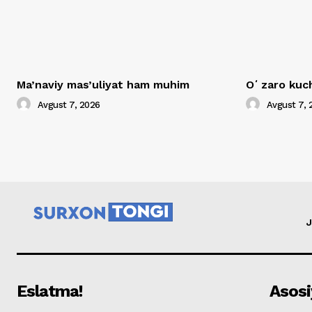
Ma’naviy mas’uliyat ham muhim
Oʻzaro kuch
Avgust 7, 2026
Avgust 7, 
J
Eslatma!
Asosi