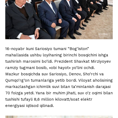
16-noyabr kuni Sariosiyo tumani “Bog‘iston”
mahallasida ushbu loyihaning birinchi bosqichini ishga
tushirish marosimi bo‘ldi. Prezident Shavkat Mirziyoyev
ramziy tugmani bosib, «obi hayot» yo‘lini ochdi.
Mazkur bosqichda suv Sariosiyo, Denov, Sho‘rchi va
Qumqo‘rg‘on tumanlariga yetib bordi. Viloyat aholisining
markazlashgan ichimlik suvi bilan ta’minlanish darajasi
70 foizga yetdi. Yana bir muhim jihati, suv o‘z oqimi bilan
tushishi tufayli 8,6 million kilovatt/soat elektr
energiyasi iqtisod qilinadi.