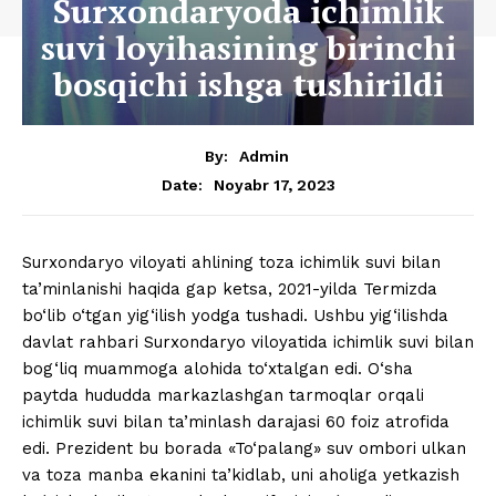
Surxondaryoda ichimlik
suvi loyihasining birinchi
bosqichi ishga tushirildi
By:
Admin
Noyabr 17, 2023
Date:
Surxondaryo viloyati ahlining toza ichimlik suvi bilan
ta’minlanishi haqida gap ketsa, 2021-yilda Termizda
bo‘lib o‘tgan yig‘ilish yodga tushadi. Ushbu yig‘ilishda
davlat rahbari Surxondaryo viloyatida ichimlik suvi bilan
bog‘liq muammoga alohida to‘xtalgan edi. O‘sha
paytda hududda markazlashgan tarmoqlar orqali
ichimlik suvi bilan ta’minlash darajasi 60 foiz atrofida
edi. Prezident bu borada «To‘palang» suv ombori ulkan
va toza manba ekanini ta’kidlab, uni aholiga yetkazish