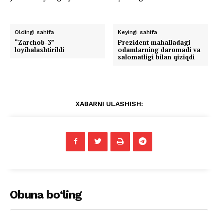
Oldingi sahifa
Keyingi sahifa
“Zarchob-3”
Prezident mahalladagi
loyihalashtirildi
odamlarning daromadi va
salomatligi bilan qiziqdi
XABARNI ULASHISH:
Obuna bo‘ling