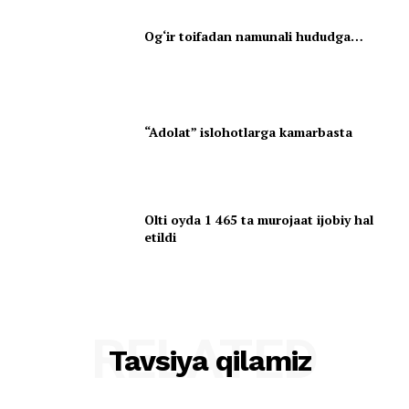
Og‘ir toifadan namunali hududga…
“Adolat” islohotlarga kamarbasta
Olti oyda 1 465 ta murojaat ijobiy hal
etildi
RELATED
Tavsiya qilamiz