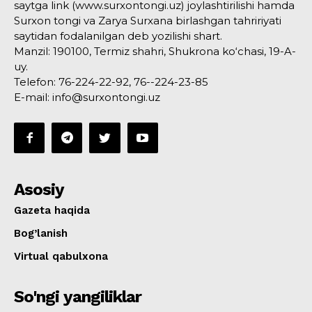
saytga link (www.surxontongi.uz) joylashtirilishi hamda
Surxon tongi va Zarya Surxana birlashgan tahririyati
saytidan fodalanilgan deb yozilishi shart.
Manzil: 190100, Termiz shahri, Shukrona ko‘chasi, 19-A-
uy.
Telefon: 76-224-22-92, 76--224-23-85
E-mail: info@surxontongi.uz
Asosiy
Gazeta haqida
Bog’lanish
Virtual qabulxona
So'ngi yangiliklar