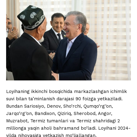
Loyihaning ikkinchi bosqichida markazlashgan ichimlik
suvi bilan ta’minlanish darajasi 90 foizga yetkaziladi.
Bundan Sariosiyo, Denov, Sho‘rchi, Qumqo‘rg‘on,
Jarqo‘rg‘on, Bandixon, Qiziriq, Sherobod, Angor,
Muzrabot, Termiz tumanlari va Termiz shahridagi 2
millionga yaqin aholi bahramand bo‘ladi. Loyihani 2024-
yilda nihoyasiga yetkazish mo‘ljallangan.