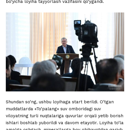
bo‘yicha loyiha tayyorlash vazifasini qo‘ygandi.
Shundan so‘ng, ushbu loyihaga start berildi. O‘tgan
muddatlarda «To‘palang» suv omboridagi suv
viloyatning turli nuqtalariga quvurlar orqali yetib borish
ishlari boshlab yuborildi va davom etayotir. Loyiha to‘la
amalga oshgach, minerallarga boy obihayotdan qariyb