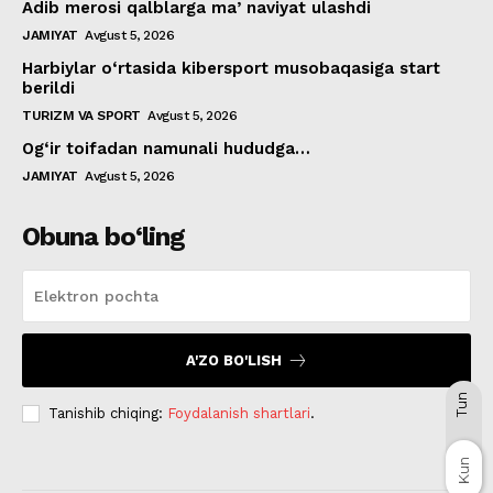
Adib merosi qalblarga maʼnaviyat ulashdi
JAMIYAT
Avgust 5, 2026
Harbiylar o‘rtasida kibersport musobaqasiga start
berildi
TURIZM VA SPORT
Avgust 5, 2026
Og‘ir toifadan namunali hududga…
JAMIYAT
Avgust 5, 2026
Obuna bo‘ling
A'ZO BO'LISH
Tun
Tanishib chiqing:
Foydalanish shartlari
.
Kun
Kun