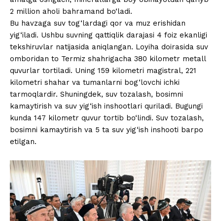
2 million aholi bahramand bo‘ladi.
Bu havzaga suv tog‘lardagi qor va muz erishidan
yig‘iladi. Ushbu suvning qattiqlik darajasi 4 foiz ekanligi
tekshiruvlar natijasida aniqlangan. Loyiha doirasida suv
omboridan to Termiz shahrigacha 380 kilometr metall
quvurlar tortiladi. Uning 159 kilometri magistral, 221
kilometri shahar va tumanlarni bog‘lovchi ichki
tarmoqlardir. Shuningdek, suv tozalash, bosimni
kamaytirish va suv yig‘ish inshootlari quriladi. Bugungi
kunda 147 kilometr quvur tortib bo‘lindi. Suv tozalash,
bosimni kamaytirish va 5 ta suv yig‘ish inshooti barpo
etilgan.