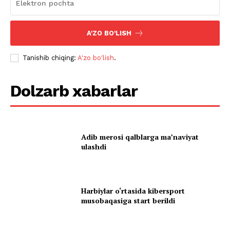
A'ZO BO'LISH
Tanishib chiqing:
A'zo bo'lish
.
Dolzarb xabarlar
Adib merosi qalblarga maʼnaviyat
ulashdi
Harbiylar o‘rtasida kibersport
musobaqasiga start berildi