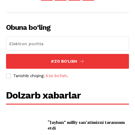
Obuna bo‘ling
A'ZO BO'LISH
Tanishib chiqing:
A'zo bo'lish
.
Dolzarb xabarlar
“Jayhun” milliy san’atimizni tarannum
etdi