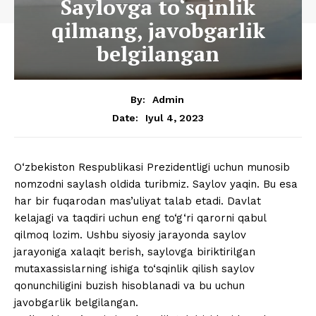
Saylovga to‘sqinlik
qilmang, javobgarlik
belgilangan
By:
Admin
Iyul 4, 2023
Date:
O‘zbekiston Respublikasi Prezidentligi uchun munosib
nomzodni saylash oldida turibmiz. Saylov yaqin. Bu esa
har bir fuqarodan mas’uliyat talab etadi. Davlat
kelajagi va taqdiri uchun eng to‘g‘ri qarorni qabul
qilmoq lozim. Ushbu siyosiy jarayonda saylov
jarayoniga xalaqit berish, saylovga biriktirilgan
mutaxassislarning ishiga to‘sqinlik qilish saylov
qonunchiligini buzish hisoblanadi va bu uchun
javobgarlik belgilangan.