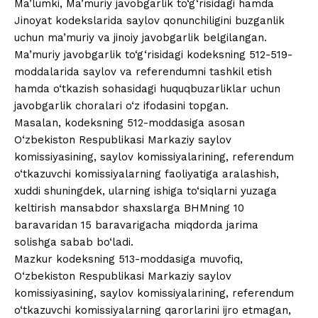
Ma’lumki, Ma’muriy javobgarlik to‘g‘risidagi hamda
Jinoyat kodekslarida saylov qonunchiligini buzganlik
uchun ma’muriy va jinoiy javobgarlik belgilangan.
Ma’muriy javobgarlik to‘g‘risidagi kodeksning 512-519-
moddalarida saylov va referendumni tashkil etish
hamda o‘tkazish sohasidagi huquqbuzarliklar uchun
javobgarlik choralari o‘z ifodasini topgan.
Masalan, kodeksning 512-moddasiga asosan
O‘zbekiston Respublikasi Markaziy saylov
komissiyasining, saylov komissiyalarining, referendum
o‘tkazuvchi komissiyalarning faoliyatiga aralashish,
xuddi shuningdek, ularning ishiga to‘siqlarni yuzaga
keltirish mansabdor shaxslarga BHMning 10
baravaridan 15 baravarigacha miqdorda jarima
solishga sabab bo‘ladi.
Mazkur kodeksning 513-moddasiga muvofiq,
O‘zbekiston Respublikasi Markaziy saylov
komissiyasining, saylov komissiyalarining, referendum
o‘tkazuvchi komissiyalarning qarorlarini ijro etmagan,