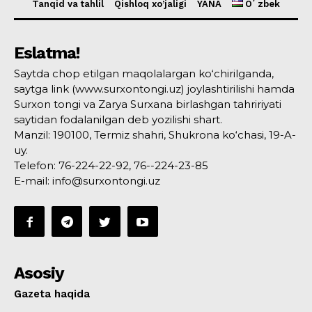
Tanqid va tahlil
Qishloq xo’jaligi
YANA
Oʻzbek
Eslatma!
Saytda chop etilgan maqolalargan ko‘chirilganda,
saytga link (www.surxontongi.uz) joylashtirilishi hamda
Surxon tongi va Zarya Surxana birlashgan tahririyati
saytidan fodalanilgan deb yozilishi shart.
Manzil: 190100, Termiz shahri, Shukrona ko‘chasi, 19-A-
uy.
Telefon: 76-224-22-92, 76--224-23-85
E-mail: info@surxontongi.uz
Asosiy
Gazeta haqida