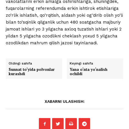
vakolatlarini erkin amalga oshirishlariga, shuningdek,
fuqarolarning referendumda erkin ishtirok etishlariga
zo‘rlik ishlatish, qo‘rqitish, aldash yoki og‘dirib olish yo‘li
bilan to‘sqinlik qilganlik uchun 480 soatgacha majburiy
jamoat ishlari yo 3 yilgacha axloq tuzatish ishlari yoki 2
yildan 5 yilgacha ozodlikni cheklash yoxud 5 yilgacha
ozodlikdan mahrum qilish jazosi tayinlanadi.
Oldingi sahifa
Keyingi sahifa
Sunnat to‘yida polvonlar
Yana o‘nta yo‘nalish
kurashdi
ochildi
XABARNI ULASHISH: