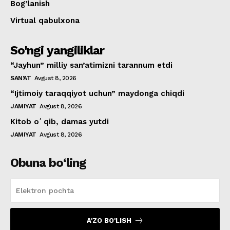
Bog’lanish
Virtual qabulxona
So'ngi yangiliklar
“Jayhun” milliy san’atimizni tarannum etdi
SAN'AT
Avgust 8, 2026
“Ijtimoiy taraqqiyot uchun” maydonga chiqdi
JAMIYAT
Avgust 8, 2026
Kitob oʻqib, damas yutdi
JAMIYAT
Avgust 8, 2026
Obuna bo‘ling
A'ZO BO'LISH