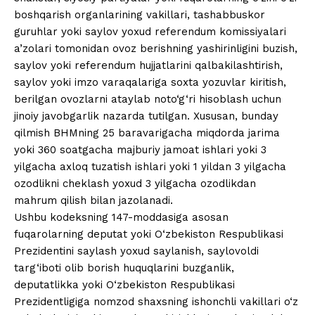
boshqarish organlarining va­killari, tashabbuskor
guruhlar yoki saylov yoxud referendum komissiyalari
a’zolari tomonidan ovoz berishning yashirinligini buzish,
saylov yoki referendum hujjatlarini qalbakilashtirish,
saylov yoki imzo varaqalariga soxta yozuvlar kiritish,
berilgan ovozlarni ataylab noto‘g‘ri hisoblash uchun
jinoiy javobgarlik nazarda tutilgan. Xususan, bunday
qilmish BHMning 25 baravarigacha miqdorda jarima
yoki 360 soatgacha majburiy jamoat ishlari yoki 3
yilgacha axloq tuzatish ishlari yoki 1 yildan 3 yilgacha
ozodlikni cheklash yoxud 3 yilgacha ozodlikdan
mahrum qilish bilan jazolanadi.
Ushbu kodeksning 147-moddasiga asosan
fuqarolarning deputat yoki O‘zbekiston Respublikasi
Prezidentini saylash yoxud saylanish, saylovoldi
targ‘iboti olib borish huquqlarini buzganlik,
deputatlikka yoki O‘zbekiston Respublikasi
Prezidentligiga nomzod shaxsning ishonchli vakillari o‘z