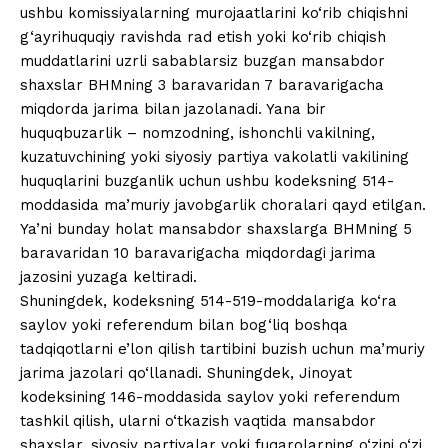
ushbu komissiyalarning murojaatlarini ko‘rib chiqishni
g‘ayrihuquqiy ravishda rad etish yoki ko‘rib chiqish
muddatlarini uzrli sabablarsiz buzgan mansabdor
shaxslar BHMning 3 baravaridan 7 baravarigacha
miqdorda jarima bilan jazolanadi. Yana bir
huquqbuzarlik – nomzodning, ishonchli vakilning,
kuzatuvchining yoki siyosiy partiya vakolatli vakilining
huquqlarini buzganlik uchun ushbu kodeksning 514-
moddasida ma’muriy javobgarlik choralari qayd etilgan.
Ya’ni bunday holat mansabdor shaxslarga BHMning 5
baravaridan 10 baravarigacha miqdordagi jarima
jazosini yuzaga keltiradi.
Shuningdek, kodeksning 514-519-moddalariga ko‘ra
saylov yoki referendum bilan bog‘liq boshqa
tadqiqotlarni e’lon qilish tartibini buzish uchun ma’muriy
jarima jazolari qo‘llanadi. Shuningdek, Jinoyat
kodeksining 146-moddasida saylov yoki referendum
tashkil qilish, ularni o‘tkazish vaqtida mansabdor
shaxslar, siyosiy partiyalar yoki fuqarolarning o‘zini o‘zi