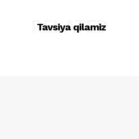
RELATED
Tavsiya qilamiz