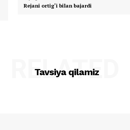
Rejani ortig‘i bilan bajardi
RELATED
Tavsiya qilamiz