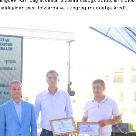
gdek, kambag‘al oilalar a’zosini kasbga o‘qitib, ishli qilis
 amaldagidan past foizlarda va uzoqroq muddatga kredit