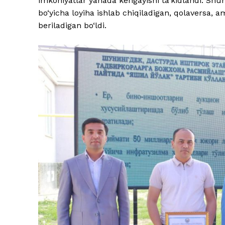
imkoniyatlar yanada kengayishi ta’kidlandi. Shunin
bo‘yicha loyiha ishlab chiqiladigan, qolaversa,
beriladigan bo‘ldi.