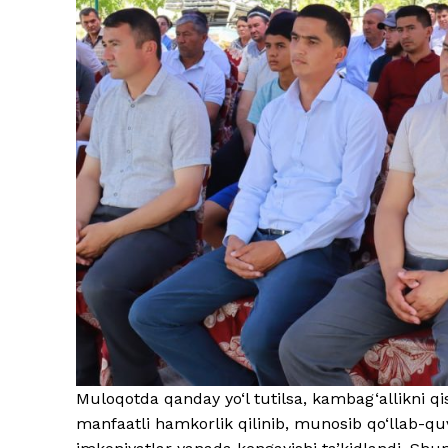
Muloqotda qanday yo‘l tutilsa, kambag‘allikni qi
manfaatli hamkorlik qilinib, munosib qo‘llab-qu