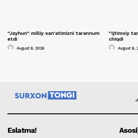
“Jayhun” milliy san’atimizni tarannum
“Ijtimoiy t
etdi
chiqdi
Avgust 8, 2026
Avgust 8, 
J
Eslatma!
Asosi