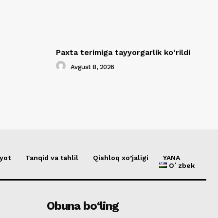
Paxta terimiga tayyorgarlik ko‘rildi
Avgust 8, 2026
yot
Tanqid va tahlil
Qishloq xo’jaligi
YANA
Oʻzbek
Obuna bo‘ling