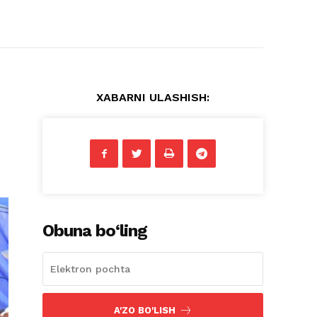
XABARNI ULASHISH:
Obuna bo‘ling
A'ZO BO'LISH