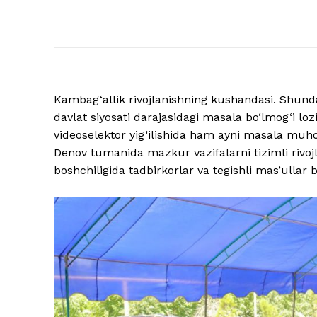
Kambag‘allik rivojlanishning kushandasi. Shunda
davlat siyosati darajasidagi masala bo‘lmog‘i loz
videoselektor yig‘ilishida ham ayni masala muhok
Denov tumanida mazkur vazifalarni tizimli rivo
boshchiligida tadbirkorlar va tegishli mas’ullar 