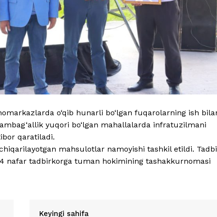
omarkazlarda o‘qib hunarli bo‘lgan fuqarolarning ish bila
a kambag‘allik yuqori bo‘lgan mahallalarda infratuzilmani
ibor qaratiladi.
hiqarilayotgan mahsulotlar namoyishi tashkil etildi. Tadbi
n 4 nafar tadbirkorga tuman hokimining tashakkurnomasi
Keyingi sahifa