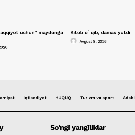
araqqiyot uchun” maydonga
Kitob oʻqib, damas yutdi
Avgust 8, 2026
2026
amiyat
Iqtisodiyot
HUQUQ
Turizm va sport
Adabi
y
So'ngi yangiliklar