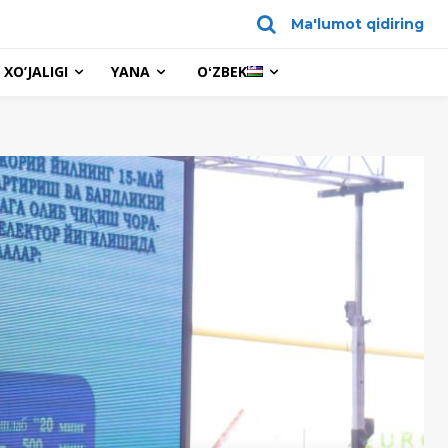
Ma'lumot qidiring
XO’JALIGI
YANA
OʻZBEK