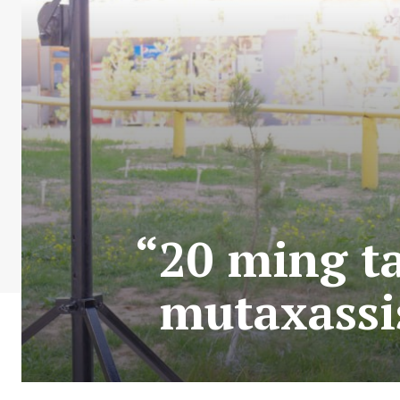
“20 ming t
mutaxassis