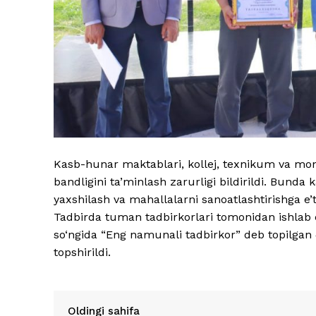
Kasb-hunar maktablari, kollej, texnikum va mon
bandligini ta’minlash zarurligi bildirildi. Bund
yaxshilash va mahallalarni sanoatlashtirishga e’t
Tadbirda tuman tadbirkorlari tomonidan ishlab c
so‘ngida “Eng namunali tadbirkor” deb topilga
topshirildi.
Oldingi sahifa