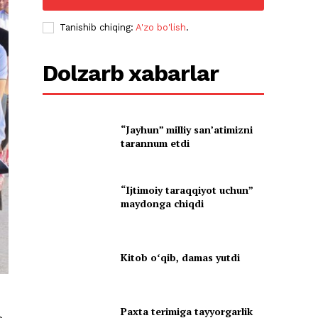
Tanishib chiqing:
A'zo bo'lish
.
Dolzarb xabarlar
“Jayhun” milliy san’atimizni
tarannum etdi
“Ijtimoiy taraqqiyot uchun”
maydonga chiqdi
Kitob oʻqib, damas yutdi
Paxta terimiga tayyorgarlik