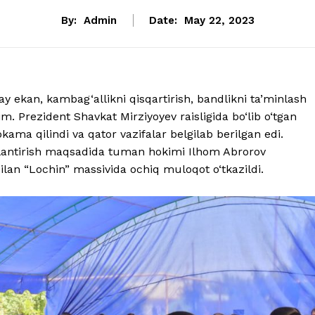
By:
Admin
Date:
May 22, 2023
y ekan, kambag‘allikni qisqartirish, bandlikni ta’minlash
im. Prezident Shavkat Mirziyoyev raisligida bo‘lib o‘tgan
ama qilindi va qator vazifalar belgilab berilgan edi.
jlantirish maqsadida tuman hokimi Ilhom Abrorov
bilan “Lochin” massivida ochiq muloqot o‘tkazildi.