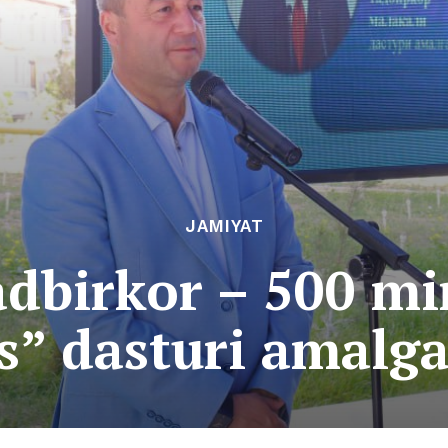
JAMIYAT
adbirkor – 500 mi
” dasturi amalga