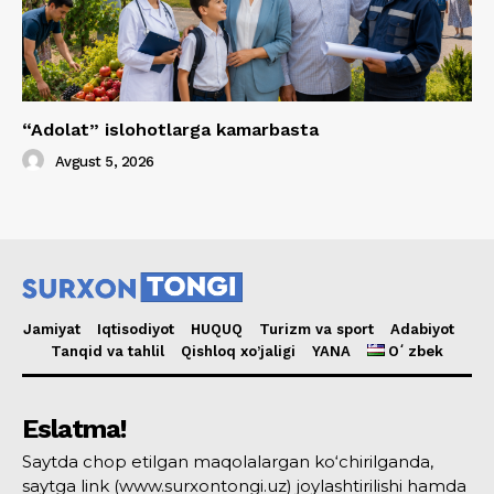
“Adolat” islohotlarga kamarbasta
Avgust 5, 2026
Jamiyat
Iqtisodiyot
HUQUQ
Turizm va sport
Adabiyot
Tanqid va tahlil
Qishloq xo’jaligi
YANA
Oʻzbek
Eslatma!
Saytda chop etilgan maqolalargan ko‘chirilganda,
saytga link (www.surxontongi.uz) joylashtirilishi hamda