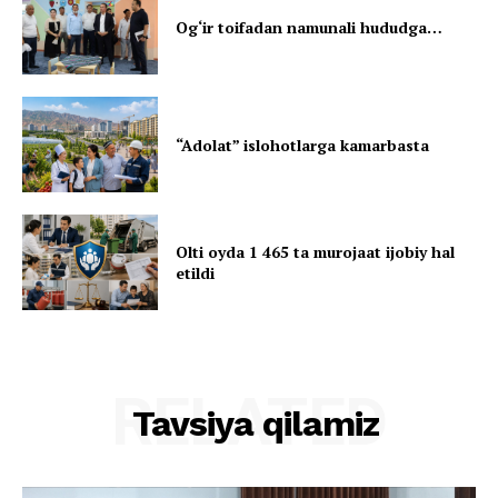
Og‘ir toifadan namunali hududga…
“Adolat” islohotlarga kamarbasta
Olti oyda 1 465 ta murojaat ijobiy hal
etildi
RELATED
Tavsiya qilamiz