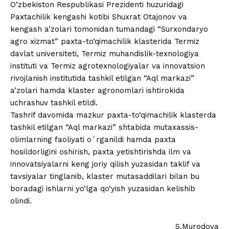
O‘zbekiston Respublikasi Prezidenti huzuridagi
Paxtachilik kengashi kotibi Shuxrat Otajonov va
kengash a’zolari tomonidan tumandagi “Surxondaryo
agro xizmat” paxta-to‘qimachilik klasterida Termiz
davlat universiteti, Termiz muhandislik-texnologiya
instituti va Termiz agrotexnologiyalar va innovatsion
rivojlanish institutida tashkil etilgan “Aql markazi”
a’zolari hamda klaster agronomlari ishtirokida
uchrashuv tashkil etildi.
Tashrif davomida mazkur paxta-to‘qimachilik klasterda
tashkil etilgan “Aql markazi” shtabida mutaxassis-
olimlarning faoliyati oʻrganildi hamda paxta
hosildorligini oshirish, paxta yetishtirishda ilm va
innovatsiyalarni keng joriy qilish yuzasidan taklif va
tavsiyalar tinglanib, klaster mutasaddilari bilan bu
boradagi ishlarni yo‘lga qo‘yish yuzasidan kelishib
olindi.
S.Murodova