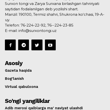
Surxon tongi va Zarya Surxana birlashgan tahririyati
saytidan fodalanilgan deb yozilishi shart.
Manzil: 190100, Termiz shahri, Shukrona ko‘chasi, 19-A-
uy.
Telefon: 76-224-22-92, 76--224-23-85
E-mail: info@surxontongi.uz
Asosiy
Gazeta haqida
Bog’lanish
Virtual qabulxona
So'ngi yangiliklar
Adib merosi qalblarga maʼnaviyat ulashdi