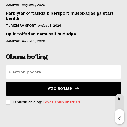
JAMIYAT
Avgust 5, 2026
Harbiylar o‘rtasida kibersport musobaqasiga start
berildi
TURIZM VA SPORT
Avgust 5, 2026
Og‘ir toifadan namunali hududga…
JAMIYAT
Avgust 5, 2026
Obuna bo‘ling
A'ZO BO'LISH
Tun
Tanishib chiqing:
Foydalanish shartlari
.
Kun
Kun