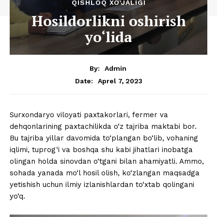
QISHLOQ XO'JALIGI
Hosildorlikni oshirish
yo‘lida
By:
Admin
Aprel 7, 2023
Date:
Surxondaryo viloyati paxtakorlari, fermer va
dehqonlarining paxtachilikda o‘z tajriba maktabi bor.
Bu tajriba yillar davomida to‘plangan bo‘lib, vohaning
iqlimi, tuprog‘i va boshqa shu kabi jihatlari inobatga
olingan holda sinovdan o‘tgani bilan ahamiyatli. Ammo,
sohada yanada mo‘l hosil olish, ko‘zlangan maqsadga
yetishish uchun ilmiy izlanishlardan to‘xtab qolingani
yo‘q.