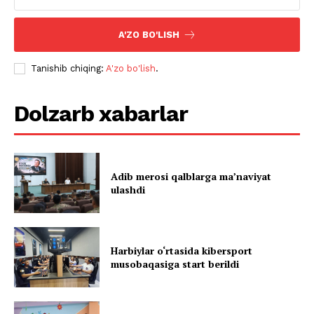
A'ZO BO'LISH
Tanishib chiqing:
A'zo bo'lish
.
Dolzarb xabarlar
Adib merosi qalblarga maʼnaviyat
ulashdi
Harbiylar o‘rtasida kibersport
musobaqasiga start berildi